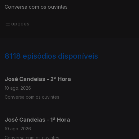
Conversa com os ouvintes
opções
8118
episódios disponíveis
946718
945325
943974
José Candeias - 2ª Hora
10 ago. 2026
Conversa com os ouvintes
José Candeias - 1ª Hora
10 ago. 2026
Conversa com os ouvintes