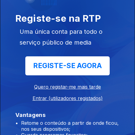
Conversa com os ouvintes
Registe-se na RTP
José Candeias - 1ª Hora
Uma única conta para todo o
30 jul. 2026
serviço público de media
Conversa com os ouvintes
José Candeias - 2ª Hora
REGISTE-SE AGORA
29 jul. 2026
Conversa com os ouvintes
Quero registar-me mais tarde
Entrar (utilizadores registados)
José Candeias - 1ª Hora
29 jul. 2026
Vantagens
Conversa com os ouvintes
Retome o conteúdo a partir de onde ficou,
nos seus dispositivos;
Guarde programas favoritos;