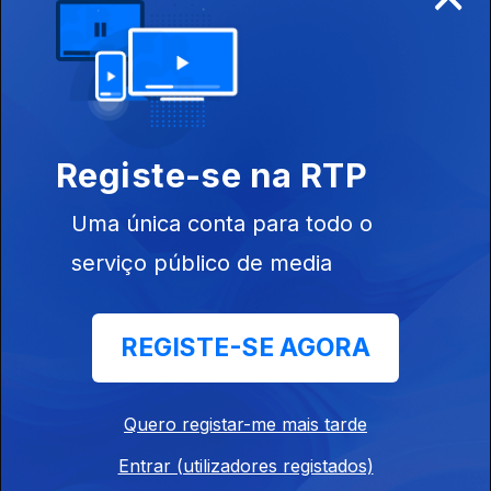
Brincar com
almofadas
14 mai. 2020
Registe-se na RTP
Raquel
Candeias:
Super Velozes
Uma única conta para todo o
serviço público de media
13 mai. 2020
REGISTE-SE AGORA
Madalena
Carvalho:
Super Atletas
Quero registar-me mais tarde
Entrar (utilizadores registados)