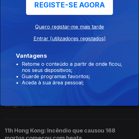
REGISTE-SE AGORA
14h Queda de aeronave faz 1 morto
08 ago. 2026
Quero registar-me mais tarde
Entrar (utilizadores registados)
13h PR: Cooperação e entreajuda são mais
fortes do que egoísmos
Vantagens
08 ago. 2026
Retome o conteúdo a partir de onde ficou,
nos seus dispositivos;
Guarde programas favoritos;
Aceda à sua área pessoal;
12h Aeronave cai no Aeródromo de Portimão.
Piloto morreu
08 ago. 2026
11h Hong Kong: Incêndio que causou 168
mortos começou com beata