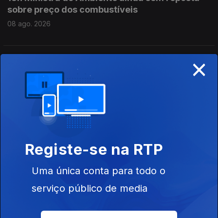
sobre preço dos combustíveis
08 ago. 2026
×
17h Incêndio em Carrazeda de Ansiães
08 ago. 2026
16h PR defende mais proteção para crianças e
menores imigrantes
08 ago. 2026
Registe-se na RTP
Uma única conta para todo o
15h As explicações de António José Seguro
serviço público de media
08 ago. 2026