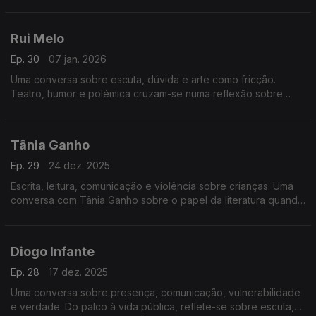
continua a ser uma forma de resistência cultural e de
comunicação.
Rui Melo
Ep. 30
07 jan. 2026
Uma conversa sobre escuta, dúvida e arte como fricção.
Teatro, humor e polémica cruzam-se numa reflexão sobre
mudar de opinião, os limites do riso e o que significa
comunicar hoje.
Tânia Ganho
Ep. 29
24 dez. 2025
Escrita, leitura, comunicação e violência sobre crianças. Uma
conversa com Tânia Ganho sobre o papel da literatura quando
a realidade é demasiado dura.
Diogo Infante
Ep. 28
17 dez. 2025
Uma conversa sobre presença, comunicação, vulnerabilidade
e verdade. Do palco à vida pública, reflete-se sobre escuta,