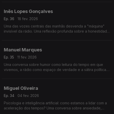
está a asfixiar o jogo.
Inês Lopes Gonçalves
Ep. 36
18 fev. 2026
Uma das vozes centrais das manhãs desvenda a "máquina"
invisível da rádio. Uma reflexão profunda sobre a honestidade
no microfone, os bastidores do humor e a comunicação como
um porto seguro.
Manuel Marques
Ep. 35
11 fev. 2026
Uma conversa sobre humor como leitura do tempo em que
vivemos, a rádio como espaço de verdade e a sátira política.
Voz, polarização e o palco como espelho do país.
Miguel Oliveira
Ep. 34
04 fev. 2026
Psicologia e inteligência artificial: como estamos a lidar com a
aceleração dos tempos? Uma conversa sobre ansiedade,
atenção, pensamento crítico e o que continua a distinguir os