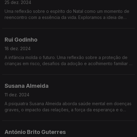
25 dez. 2024
Uma reflexão sobre o espírito do Natal como um momento de
reencontro com a essência da vida. Exploramos a ideia de
Deus, o significado da vulnerabilidade e as lições que nos
ajudam a recomeçar.
Rui Godinho
18 dez. 2024
A infância molda o futuro. Uma reflexão sobre a proteção de
crianças em risco, desafios da adoção e acolhimento familiar e
o papel de todos nós na construção de uma sociedade amiga
das crianças.
Susana Almeida
11 dez. 2024
A psiquiatra Susana Almeida aborda saúde mental em doenças
graves, o impacto das relações, a força da esperança e o
papel da empatia e do autocuidado na superação de desafios
emocionais e físicos.
António Brito Guterres