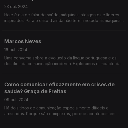
23 out. 2024
Hoje é dia de falar de saúde, máquinas inteligentes e líderes
inspirados. Para o caso d ainda não terem notado as máquinas
que falam connosco como se fossem humanas estão a invadir
o nosso dia-a-dia.
Marcos Neves
16 out. 2024
Uma conversa sobre a evolução da língua portuguesa e os
desafios da comunicação moderna. Exploramos o impacto das
redes sociais na forma como falamos e escrevemos...
Como comunicar eficazmente em crises de
saúde? Graça de Freitas
09 out. 2024
Há dois tipos de comunicação especialmente difíceis e
arriscados. Porque são complexos, porque acontecem em
conta-relógio e porque a audiência está particularmente
sensível nesse espaço de tempo.