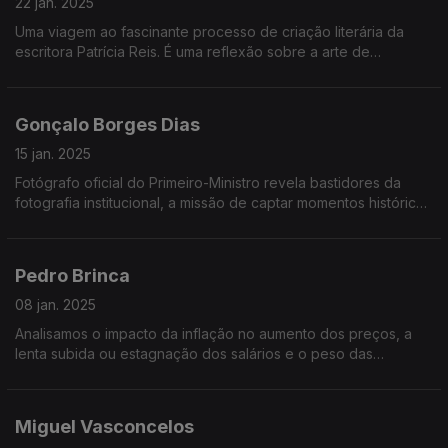
22 jan. 2025
Uma viagem ao fascinante processo de criação literária da
escritora Patrícia Reis. É uma reflexão sobre a arte de
escrever, criar mundos e personagens, e sobre o impacto
duradouro que uma boa história pode ter.
Gonçalo Borges Dias
15 jan. 2025
Fotógrafo oficial do Primeiro-Ministro revela bastidores da
fotografia institucional, a missão de captar momentos históricos
e o desafio de humanizar lideranças através da lente
Pedro Brinca
08 jan. 2025
Analisamos o impacto da inflação no aumento dos preços, a
lenta subida ou estagnação dos salários e o peso das
prestações da casa. Uma reflexão sobre como estas
mudanças afetam diretamente o seu dia a dia.
Miguel Vasconcelos