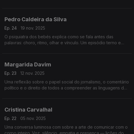
humano sobre ver e sentir o mundo.
Pedro Caldeira da Silva
Ep. 24
19 nov. 2025
O psiquiatra dos bebés explica como se fala antes das
palavras: choro, ritmo, olhar e vínculo. Um episódio terno e
revelador sobre comunicação, infância, tédio, ecrãs e
adolescência.
Margarida Davim
Ep. 23
12 nov. 2025
Uma reflexão sobre o papel social do jornalismo, o comentário
político e o direito de todos a compreender as linguagens do
poder num tempo de ruído e desinformação.
Cristina Carvalhal
Ep. 22
05 nov. 2025
Uma conversa luminosa com sobre a arte de comunicar com o
corpo inteiro. Voz, silêncio, empatia e presença — lições do