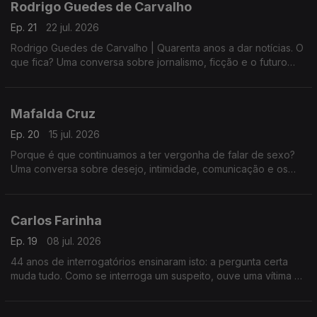
Rodrigo Guedes de Carvalho
Ep. 21
22 jul. 2026
Rodrigo Guedes de Carvalho | Quarenta anos a dar notícias. O
que fica? Uma conversa sobre jornalismo, ficção e o futuro
das palavras.
Mafalda Cruz
Ep. 20
15 jul. 2026
Porque é que continuamos a ter vergonha de falar de sexo?
Uma conversa sobre desejo, intimidade, comunicação e os
tabus que ainda condicionam a forma como nos relacionamos.
Carlos Farinha
Ep. 19
08 jul. 2026
44 anos de interrogatórios ensinaram isto: a pergunta certa
muda tudo. Como se interroga um suspeito, ouve uma vítima e
lê o que uma testemunha não sabe que sabe.