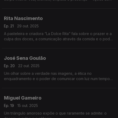
teatro para falar, escutar e cuidar melhor uns dos outros.
Rita Nascimento
Ep. 21
29 out. 2025
A pasteleira e criadora “La Dolce Rita” fala sobre o prazer e a
culpa dos doces, a comunicação através da comida e o poder
das memórias que o sabor desperta.
José Sena Goulão
Ep. 20
22 out. 2025
Um olhar sobre a verdade nas imagens, a ética no
enquadramento e o poder de comunicar com luz num tempo
em que a fotografia também se tornou campo de disputa e de
dúvida.
Miguel Gameiro
Ep. 19
15 out. 2025
Um triângulo amoroso expõe o que raramente se admite: o