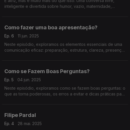
É atriz, mas é muito mais do que isso. Uma conversa livre,
inteligente e divertida sobre humor, vazio, maternidade,
improviso e a arte de representar sem rede. Imperdível.
Como fazer uma boa apresentação?
Ep. 6
11 jun. 2025
Neste episódio, exploramos os elementos essenciais de uma
comunicação eficaz: preparação, estrutura, clareza, presença
e capacidade de adaptação ao público.
Como se Fazem Boas Perguntas?
Ep. 5
04 jun. 2025
Neste episódio, exploramos como se fazem boas perguntas: o
que as torna poderosas, os erros a evitar e dicas práticas para
comunicar melhor em qualquer conversa.
Filipe Pardal
Ep. 4
28 mai. 2025