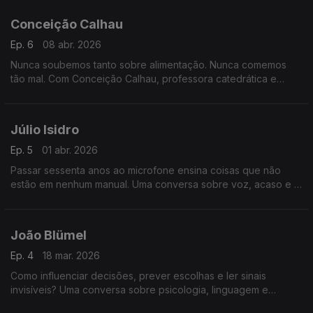
cada vez mais rápido e fragmentado.
Conceição Calhau
Ep. 6
08 abr. 2026
Nunca soubemos tanto sobre alimentação. Nunca comemos
tão mal. Com Conceição Calhau, professora catedrática e
investigadora há mais de três décadas na área da nutrição e
da saúde.
Júlio Isidro
Ep. 5
01 abr. 2026
Passar sessenta anos ao microfone ensina coisas que não
estão em nenhum manual. Uma conversa sobre voz, acaso e o
que fica.
João Blümel
Ep. 4
18 mar. 2026
Como influenciar decisões, prever escolhas e ler sinais
invisíveis? Uma conversa sobre psicologia, linguagem e
comportamento humano que revela como pensamos — e