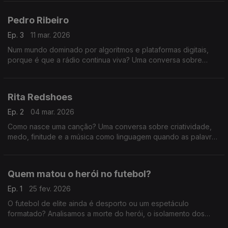
como podemos ser influenciados sem perceber.
Pedro Ribeiro
Ep. 3
11 mar. 2026
Num mundo dominado por algoritmos e plataformas digitais,
porque é que a rádio continua viva? Uma conversa sobre
comunicação, autenticidade, atenção e a relação única entre
quem fala ao microfone e quem está a ouvir.
Rita Redshoes
Ep. 2
04 mar. 2026
Como nasce uma canção? Uma conversa sobre criatividade,
medo, finitude e a música como linguagem quando as palavras
não chegam.
Quem matou o herói no futebol?
Ep. 1
25 fev. 2026
O futebol de elite ainda é desporto ou um espetáculo
formatado? Analisamos a morte do herói, o isolamento dos
craques e como a comunicação agressiva nas redes e na TV