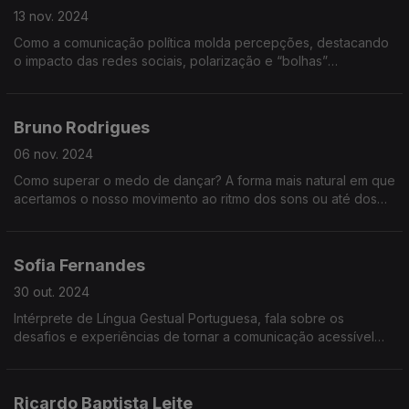
13 nov. 2024
Como a comunicação política molda percepções, destacando
o impacto das redes sociais, polarização e “bolhas”
cognitivas, e reflete sobre o desafio democrático de dar voz a
temas incómodos e opiniões divergentes.
Bruno Rodrigues
06 nov. 2024
Como superar o medo de dançar? A forma mais natural em que
acertamos o nosso movimento ao ritmo dos sons ou até dos
pensamentos.
Sofia Fernandes
30 out. 2024
Intérprete de Língua Gestual Portuguesa, fala sobre os
desafios e experiências de tornar a comunicação acessível
em contextos como notícias, consultas médicas e até hinos em
estádios.
Ricardo Baptista Leite