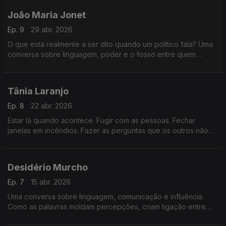
João Maria Jonet
Ep. 9
29 abr. 2026
O que está realmente a ser dito quando um político fala? Uma
conversa sobre linguagem, poder e o fosso entre quem
decide e quem depende dessas decisões.
Tânia Laranjo
Ep. 8
22 abr. 2026
Estar lá quando acontece. Fugir com as pessoas. Fechar
janelas em incêndios. Fazer as perguntas que os outros não
podem fazer. O que é ser repórter?
Desidério Murcho
Ep. 7
15 abr. 2026
Uma conversa sobre linguagem, comunicação e influência.
Como as palavras moldam percepções, criam ligação entre
pessoas e ajudam a explicar ideias complexas num mundo