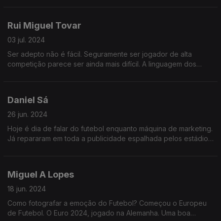
alma.
Rui Miguel Tovar
03 jul. 2024
Ser adepto não é fácil. Seguramente ser jogador de alta
competição parece ser ainda mais difícil. A linguagem dos
corpos em movimento é muitas vezes mais honesta que as
respostas nas conferências de imprensa.
Daniel Sá
26 jun. 2024
Hoje é dia de falar do futebol enquanto máquina de marketing.
Já repararam em toda a publicidade espalhada pelos estádios
do Europeu de Futebol?
Miguel A Lopes
18 jun. 2024
Como fotografar a emoção do Futebol? Começou o Europeu
de Futebol. O Euro 2024, jogado na Alemanha. Uma boa