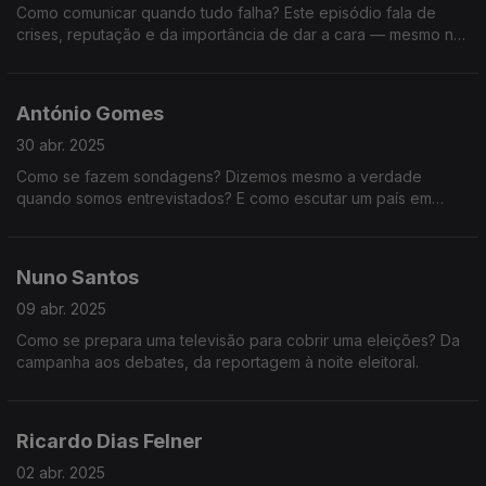
Como comunicar quando tudo falha? Este episódio fala de
crises, reputação e da importância de dar a cara — mesmo no
escuro. Uma conversa essencial sobre confiança e
preparação.
António Gomes
30 abr. 2025
Como se fazem sondagens? Dizemos mesmo a verdade
quando somos entrevistados? E como escutar um país em
campanha? Conversa com António Gomes, especialista em
estudos de opinião há mais de 30 anos.
Nuno Santos
09 abr. 2025
Como se prepara uma televisão para cobrir uma eleições? Da
campanha aos debates, da reportagem à noite eleitoral.
Ricardo Dias Felner
02 abr. 2025