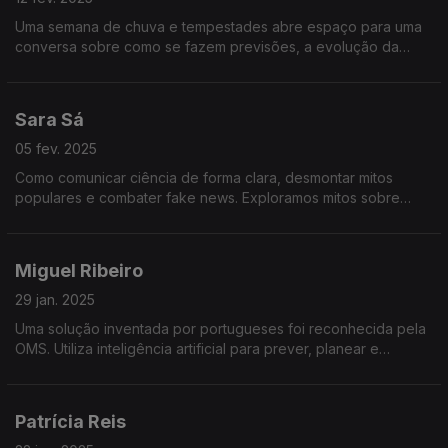
Uma semana de chuva e tempestades abre espaço para uma
conversa sobre como se fazem previsões, a evolução da
meteorologia, o impacto das alterações climáticas e a
importância dos avisos meteorológicos.
Sara Sá
05 fev. 2025
Como comunicar ciência de forma clara, desmontar mitos
populares e combater fake news. Exploramos mitos sobre
saúde, tecnologia e alimentação do livro “Cem Mitos Sem
Lógica”.
Miguel Ribeiro
29 jan. 2025
Uma solução inventada por portugueses foi reconhecida pela
OMS. Utiliza inteligência artificial para prever, planear e
otimizar respostas em situações críticas
Patrícia Reis