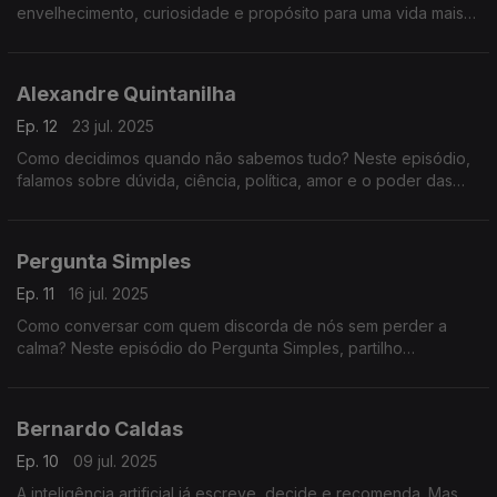
envelhecimento, curiosidade e propósito para uma vida mais
longa e melhor.
Alexandre Quintanilha
Ep. 12
23 jul. 2025
Como decidimos quando não sabemos tudo? Neste episódio,
falamos sobre dúvida, ciência, política, amor e o poder das
perguntas certas num mundo apressado e cheio de certezas
frágeis.
Pergunta Simples
Ep. 11
16 jul. 2025
Como conversar com quem discorda de nós sem perder a
calma? Neste episódio do Pergunta Simples, partilho
estratégias práticas para discordar sem discutir. Tudo começa
com uma pergunta simples.
Bernardo Caldas
Ep. 10
09 jul. 2025
A inteligência artificial já escreve, decide e recomenda. Mas