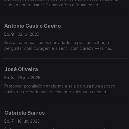
ainda a controlamos? E como afeta a forma como
comunicamos, trabalhamos e confiamos no mundo à nossa
volta?
António Castro Caeiro
Ep. 9
02 jul. 2025
Nesta conversa, somos convidados a pensar melhor, a
perguntar com coragem e a sentir com clareza — numa
reflexão profunda sobre linguagem, dúvida, emoções e
sentido da vida.
José Oliveira
Ep. 8
25 jun. 2025
Professor premiado transforma a sala de aula num espaço
criativo e defende uma escola que valoriza o ritmo, a
diferença e o potencial único de cada aluno. Uma conversa
que inspira.
Gabriela Barros
Ep. 7
18 jun. 2025