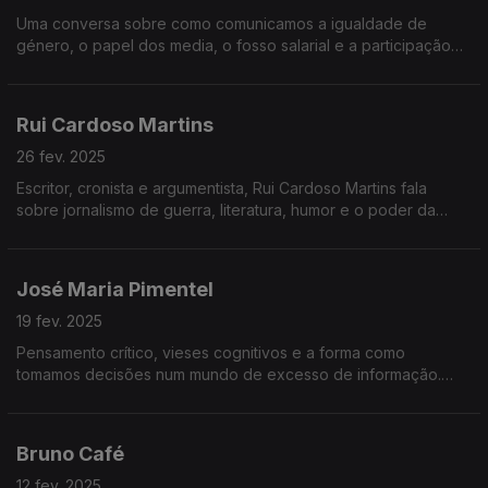
Uma conversa sobre como comunicamos a igualdade de
género, o papel dos media, o fosso salarial e a participação
das mulheres na vida pública, política e empresarial.
Rui Cardoso Martins
26 fev. 2025
Escritor, cronista e argumentista, Rui Cardoso Martins fala
sobre jornalismo de guerra, literatura, humor e o poder da
escrita. Uma conversa sobre histórias, verdade e o que está
realmente em causa.
José Maria Pimentel
19 fev. 2025
Pensamento crítico, vieses cognitivos e a forma como
tomamos decisões num mundo de excesso de informação.
Neste episódio, exploramos porque é tão difícil pensar bem –
e porque é mais importante do que nunca.
Bruno Café
12 fev. 2025