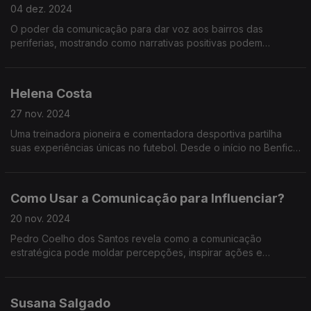
04 dez. 2024
O poder da comunicação para dar voz aos bairros das
periferias, mostrando como narrativas positivas podem
transformar estigmas em pontes de empatia e inclusão social.
Helena Costa
27 nov. 2024
Uma treinadora pioneira e comentadora desportiva partilha
suas experiências únicas no futebol. Desde o início no Benfica
até liderar equipas femininas no Qatar e Irão, ela destaca os
desafios de ser mulher no futebol.
Como Usar a Comunicação para Influenciar?
20 nov. 2024
Pedro Coelho dos Santos revela como a comunicação
estratégica pode moldar percepções, inspirar ações e
influenciar decisões. Descubra técnicas práticas e lições que
transformam líderes em comunicadores eficazes.
Susana Salgado