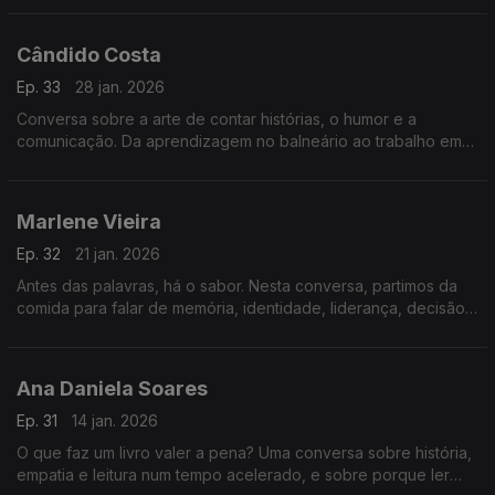
humanos das máquinas.
Cândido Costa
Ep. 33
28 jan. 2026
Conversa sobre a arte de contar histórias, o humor e a
comunicação. Da aprendizagem no balneário ao trabalho em
televisão, analisam-se o tempo do riso, a exposição pública e
a criação de ligação com o público.
Marlene Vieira
Ep. 32
21 jan. 2026
Antes das palavras, há o sabor. Nesta conversa, partimos da
comida para falar de memória, identidade, liderança, decisão
e erro. Uma reflexão serena sobre como também
comunicamos através do que comemos.
Ana Daniela Soares
Ep. 31
14 jan. 2026
O que faz um livro valer a pena? Uma conversa sobre história,
empatia e leitura num tempo acelerado, e sobre porque ler