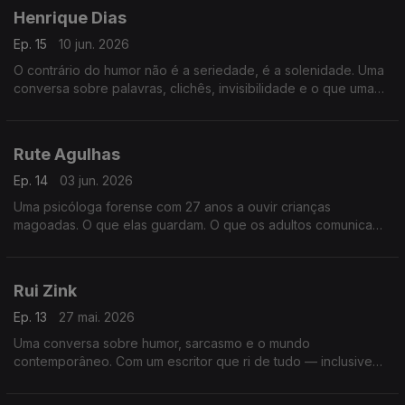
Henrique Dias
Ep. 15
10 jun. 2026
O contrário do humor não é a seriedade, é a solenidade. Uma
conversa sobre palavras, clichês, invisibilidade e o que uma
piada consegue dizer que um discurso não consegue
Rute Agulhas
Ep. 14
03 jun. 2026
Uma psicóloga forense com 27 anos a ouvir crianças
magoadas. O que elas guardam. O que os adultos comunicam
sem saber. E o que fica em quem ouve demasiado sofrimento.
Rui Zink
Ep. 13
27 mai. 2026
Uma conversa sobre humor, sarcasmo e o mundo
contemporâneo. Com um escritor que ri de tudo — inclusive
do facto de ainda restar esperança.