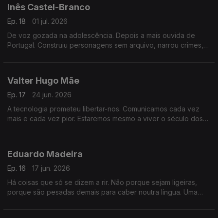
Inês Castel-Branco
Ep. 18
01 jul. 2026
De voz gozada na adolescência. Depois a mais ouvida de
Portugal. Construiu personagens sem arquivo, narrou crimes,
atravessou o medo. Uma hora sobre o que a voz diz de nós e
como aprender a ouvi-la.
Valter Hugo Mãe
Ep. 17
24 jun. 2026
A tecnologia prometeu libertar-nos. Comunicamos cada vez
mais e cada vez pior. Estaremos mesmo a viver o século dos
imbecis? E o que ainda nos salva.
Eduardo Madeira
Ep. 16
17 jun. 2026
Há coisas que só se dizem a rir. Não porque sejam ligeiras,
porque são pesadas demais para caber noutra língua. Uma
conversa sobre humor, morte e a persona que cada um
constrói para sobreviver.