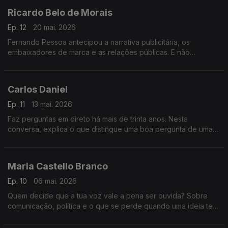
Ricardo Belo de Morais
Ep. 12
20 mai. 2026
Fernando Pessoa antecipou a narrativa publicitária, os
embaixadores de marca e as relações públicas. E não
publicou quase nada. Uma conversa sobre comunicação,
silêncio e o preço do perfeccionismo.
Carlos Daniel
Ep. 11
13 mai. 2026
Faz perguntas em direto há mais de trinta anos. Nesta
conversa, explica o que distingue uma boa pergunta de uma
má pergunta, e a quem deve lealdade um jornalista. Resposta
sem hesitação.
Maria Castello Branco
Ep. 10
06 mai. 2026
Quem decide que a tua voz vale a pena ser ouvida? Sobre
comunicação, política e o que se perde quando uma ideia tem
de caber em 30 segundos.