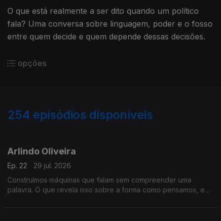
O que está realmente a ser dito quando um político
fala? Uma conversa sobre linguagem, poder e o fosso
entre quem decide e quem depende dessas decisões.
opções
254
episódios disponíveis
928503
907861
888273
864310
842141
820754
800134
770937
Arlindo Oliveira
Ep. 22
29 jul. 2026
Construímos máquinas que falam sem compreender uma
palavra. O que revela isso sobre a forma como pensamos, e
sobre o que continua a ser só nosso? Uma conversa sobre o
que nos torna insubstituíveis.