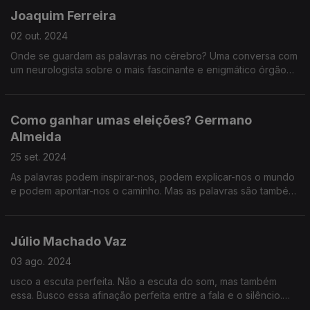
Joaquim Ferreira
02 out. 2024
Onde se guardam as palavras no cérebro? Uma conversa com
um neurologista sobre o mais fascinante e enigmático órgão
do corpo humano.
Como ganhar umas eleições? Germano
Almeida
25 set. 2024
As palavras podem inspirar-nos, podem explicar-nos o mundo
e podem apontar-nos o caminho. Mas as palavras são também
apelos ao pensamento e à ação.
Júlio Machado Vaz
03 ago. 2024
usco a escuta perfeita. Não a escuta do som, mas também
essa. Busco essa afinação perfeita entre a fala e o silêncio.
Onde cada respiração pode descobrir a raiz de uma dor de