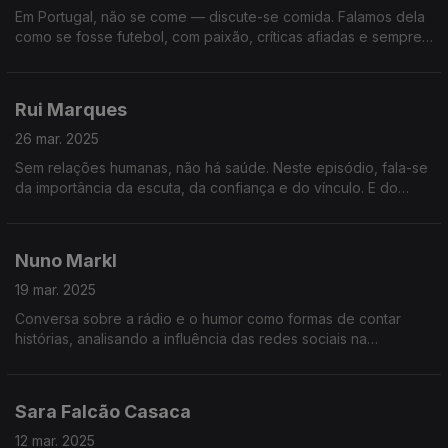
Em Portugal, não se come — discute-se comida. Falamos dela
como se fosse futebol, com paixão, críticas afiadas e sempre
à procura do próximo sítio incrível para recomendar ou deitar
abaixo.
Rui Marques
26 mar. 2025
Sem relações humanas, não há saúde. Neste episódio, fala-se
da importância da escuta, da confiança e do vínculo. E do
impacto que a ausência de relação tem no cuidado, no erro e
no sofrimento.
Nuno Markl
19 mar. 2025
Conversa sobre a rádio e o humor como formas de contar
histórias, analisando a influência das redes sociais na
linguagem e o risco de perdermos a subtileza e a ironia na
comunicação.
Sara Falcão Casaca
12 mar. 2025