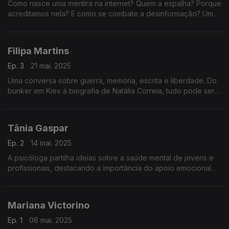
Como nasce uma mentira na internet? Quem a espalha? Porque
acreditamos nela? E como se combate a desinformação? Um
episódio sobre factos, emoções, algoritmos e o futuro da
verdade.
Filipa Martins
Ep. 3
21 mai. 2025
Uma conversa sobre guerra, memória, escrita e liberdade. Do
bunker em Kiev à biografia de Natália Correia, tudo pode ser
história — desde que se conte com verdade.
Tânia Gaspar
Ep. 2
14 mai. 2025
A psicóloga partilha ideias sobre a saúde mental de jovens e
profissionais, destacando a importância do apoio emocional
nas escolas e estratégias para promover bem-estar no
ambiente de trabalho e na vida.
Mariana Victorino
Ep. 1
06 mai. 2025