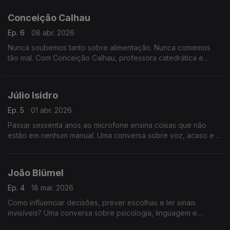
cada vez mais rápido e fragmentado.
Conceição Calhau
Ep. 6
08 abr. 2026
Nunca soubemos tanto sobre alimentação. Nunca comemos
tão mal. Com Conceição Calhau, professora catedrática e
investigadora há mais de três décadas na área da nutrição e
da saúde.
Júlio Isidro
Ep. 5
01 abr. 2026
Passar sessenta anos ao microfone ensina coisas que não
estão em nenhum manual. Uma conversa sobre voz, acaso e o
que fica.
João Blümel
Ep. 4
18 mar. 2026
Como influenciar decisões, prever escolhas e ler sinais
invisíveis? Uma conversa sobre psicologia, linguagem e
comportamento humano que revela como pensamos — e