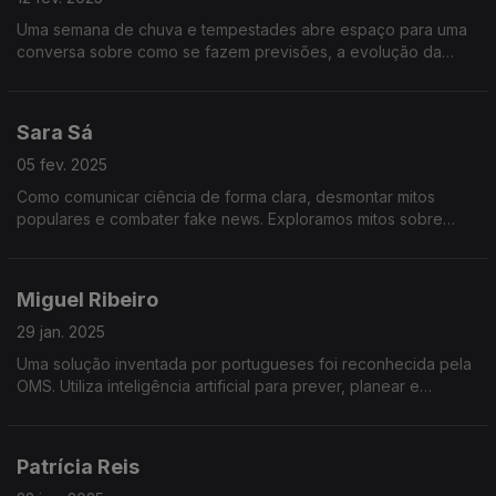
Uma semana de chuva e tempestades abre espaço para uma
conversa sobre como se fazem previsões, a evolução da
meteorologia, o impacto das alterações climáticas e a
importância dos avisos meteorológicos.
Sara Sá
05 fev. 2025
Como comunicar ciência de forma clara, desmontar mitos
populares e combater fake news. Exploramos mitos sobre
saúde, tecnologia e alimentação do livro “Cem Mitos Sem
Lógica”.
Miguel Ribeiro
29 jan. 2025
Uma solução inventada por portugueses foi reconhecida pela
OMS. Utiliza inteligência artificial para prever, planear e
otimizar respostas em situações críticas
Patrícia Reis