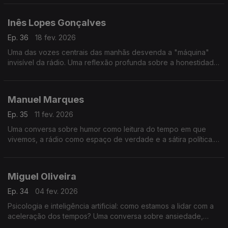
está a asfixiar o jogo.
Inês Lopes Gonçalves
Ep. 36
18 fev. 2026
Uma das vozes centrais das manhãs desvenda a "máquina"
invisível da rádio. Uma reflexão profunda sobre a honestidade
no microfone, os bastidores do humor e a comunicação como
um porto seguro.
Manuel Marques
Ep. 35
11 fev. 2026
Uma conversa sobre humor como leitura do tempo em que
vivemos, a rádio como espaço de verdade e a sátira política.
Voz, polarização e o palco como espelho do país.
Miguel Oliveira
Ep. 34
04 fev. 2026
Psicologia e inteligência artificial: como estamos a lidar com a
aceleração dos tempos? Uma conversa sobre ansiedade,
atenção, pensamento crítico e o que continua a distinguir os