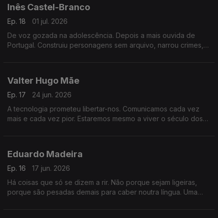
Inês Castel-Branco
Ep. 18
01 jul. 2026
De voz gozada na adolescência. Depois a mais ouvida de
Portugal. Construiu personagens sem arquivo, narrou crimes,
atravessou o medo. Uma hora sobre o que a voz diz de nós e
como aprender a ouvi-la.
Valter Hugo Mãe
Ep. 17
24 jun. 2026
A tecnologia prometeu libertar-nos. Comunicamos cada vez
mais e cada vez pior. Estaremos mesmo a viver o século dos
imbecis? E o que ainda nos salva.
Eduardo Madeira
Ep. 16
17 jun. 2026
Há coisas que só se dizem a rir. Não porque sejam ligeiras,
porque são pesadas demais para caber noutra língua. Uma
conversa sobre humor, morte e a persona que cada um
constrói para sobreviver.