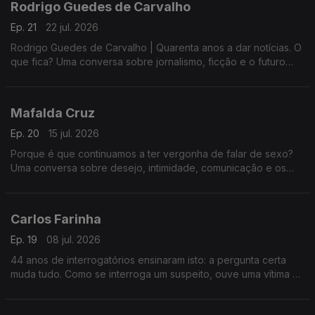
Rodrigo Guedes de Carvalho
Ep. 21
22 jul. 2026
Rodrigo Guedes de Carvalho | Quarenta anos a dar notícias. O
que fica? Uma conversa sobre jornalismo, ficção e o futuro
das palavras.
Mafalda Cruz
Ep. 20
15 jul. 2026
Porque é que continuamos a ter vergonha de falar de sexo?
Uma conversa sobre desejo, intimidade, comunicação e os
tabus que ainda condicionam a forma como nos relacionamos.
Carlos Farinha
Ep. 19
08 jul. 2026
44 anos de interrogatórios ensinaram isto: a pergunta certa
muda tudo. Como se interroga um suspeito, ouve uma vítima e
lê o que uma testemunha não sabe que sabe.