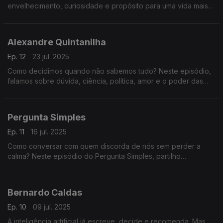
envelhecimento, curiosidade e propósito para uma vida mais
longa e melhor.
Alexandre Quintanilha
Ep. 12
23 jul. 2025
Como decidimos quando não sabemos tudo? Neste episódio,
falamos sobre dúvida, ciência, política, amor e o poder das
perguntas certas num mundo apressado e cheio de certezas
frágeis.
Pergunta Simples
Ep. 11
16 jul. 2025
Como conversar com quem discorda de nós sem perder a
calma? Neste episódio do Pergunta Simples, partilho
estratégias práticas para discordar sem discutir. Tudo começa
com uma pergunta simples.
Bernardo Caldas
Ep. 10
09 jul. 2025
A inteligência artificial já escreve, decide e recomenda. Mas