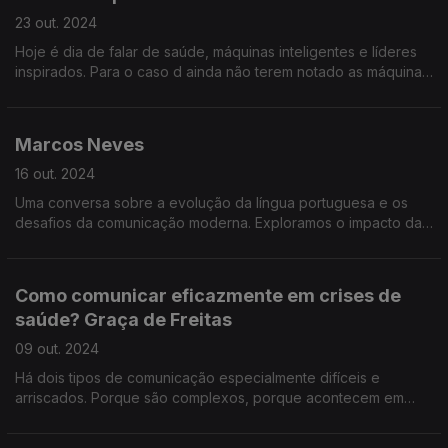
23 out. 2024
Hoje é dia de falar de saúde, máquinas inteligentes e líderes
inspirados. Para o caso d ainda não terem notado as máquinas
que falam connosco como se fossem humanas estão a invadir
o nosso dia-a-dia.
Marcos Neves
16 out. 2024
Uma conversa sobre a evolução da língua portuguesa e os
desafios da comunicação moderna. Exploramos o impacto das
redes sociais na forma como falamos e escrevemos...
Como comunicar eficazmente em crises de
saúde? Graça de Freitas
09 out. 2024
Há dois tipos de comunicação especialmente difíceis e
arriscados. Porque são complexos, porque acontecem em
conta-relógio e porque a audiência está particularmente
sensível nesse espaço de tempo.