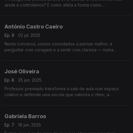
ainda a controlamos? E como afeta a forma como
comunicamos, trabalhamos e confiamos no mundo à nossa
volta?
António Castro Caeiro
Ep. 9
02 jul. 2025
Nesta conversa, somos convidados a pensar melhor, a
perguntar com coragem e a sentir com clareza — numa
reflexão profunda sobre linguagem, dúvida, emoções e
sentido da vida.
José Oliveira
Ep. 8
25 jun. 2025
Professor premiado transforma a sala de aula num espaço
criativo e defende uma escola que valoriza o ritmo, a
diferença e o potencial único de cada aluno. Uma conversa
que inspira.
Gabriela Barros
Ep. 7
18 jun. 2025