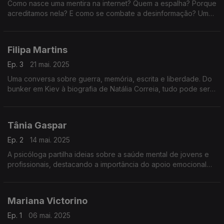
Como nasce uma mentira na internet? Quem a espalha? Porque
acreditamos nela? E como se combate a desinformação? Um
episódio sobre factos, emoções, algoritmos e o futuro da
verdade.
Filipa Martins
Ep. 3
21 mai. 2025
Uma conversa sobre guerra, memória, escrita e liberdade. Do
bunker em Kiev à biografia de Natália Correia, tudo pode ser
história — desde que se conte com verdade.
Tânia Gaspar
Ep. 2
14 mai. 2025
A psicóloga partilha ideias sobre a saúde mental de jovens e
profissionais, destacando a importância do apoio emocional
nas escolas e estratégias para promover bem-estar no
ambiente de trabalho e na vida.
Mariana Victorino
Ep. 1
06 mai. 2025