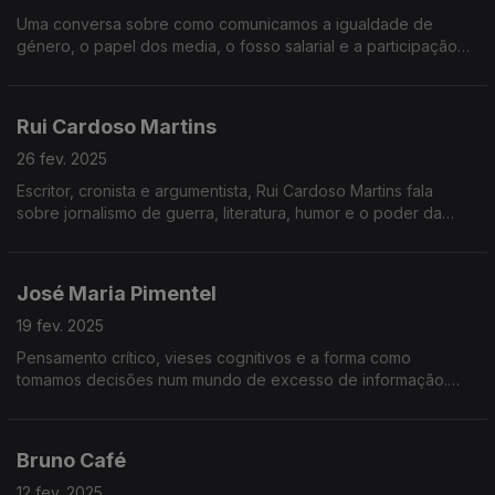
Uma conversa sobre como comunicamos a igualdade de
género, o papel dos media, o fosso salarial e a participação
das mulheres na vida pública, política e empresarial.
Rui Cardoso Martins
26 fev. 2025
Escritor, cronista e argumentista, Rui Cardoso Martins fala
sobre jornalismo de guerra, literatura, humor e o poder da
escrita. Uma conversa sobre histórias, verdade e o que está
realmente em causa.
José Maria Pimentel
19 fev. 2025
Pensamento crítico, vieses cognitivos e a forma como
tomamos decisões num mundo de excesso de informação.
Neste episódio, exploramos porque é tão difícil pensar bem –
e porque é mais importante do que nunca.
Bruno Café
12 fev. 2025