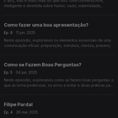
É atriz, mas é muito mais do que isso. Uma conversa livre,
inteligente e divertida sobre humor, vazio, maternidade,
improviso e a arte de representar sem rede. Imperdível.
Como fazer uma boa apresentação?
Ep. 6
11 jun. 2025
Neste episódio, exploramos os elementos essenciais de uma
comunicação eficaz: preparação, estrutura, clareza, presença
e capacidade de adaptação ao público.
Como se Fazem Boas Perguntas?
Ep. 5
04 jun. 2025
Neste episódio, exploramos como se fazem boas perguntas: o
que as torna poderosas, os erros a evitar e dicas práticas para
comunicar melhor em qualquer conversa.
Filipe Pardal
Ep. 4
28 mai. 2025