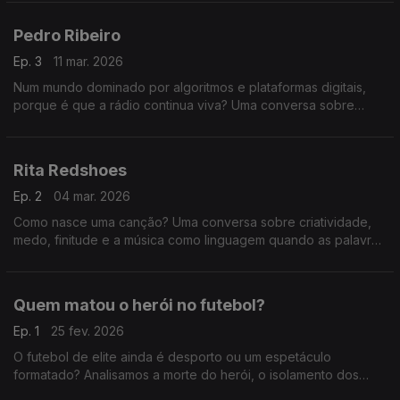
como podemos ser influenciados sem perceber.
Pedro Ribeiro
Ep. 3
11 mar. 2026
Num mundo dominado por algoritmos e plataformas digitais,
porque é que a rádio continua viva? Uma conversa sobre
comunicação, autenticidade, atenção e a relação única entre
quem fala ao microfone e quem está a ouvir.
Rita Redshoes
Ep. 2
04 mar. 2026
Como nasce uma canção? Uma conversa sobre criatividade,
medo, finitude e a música como linguagem quando as palavras
não chegam.
Quem matou o herói no futebol?
Ep. 1
25 fev. 2026
O futebol de elite ainda é desporto ou um espetáculo
formatado? Analisamos a morte do herói, o isolamento dos
craques e como a comunicação agressiva nas redes e na TV