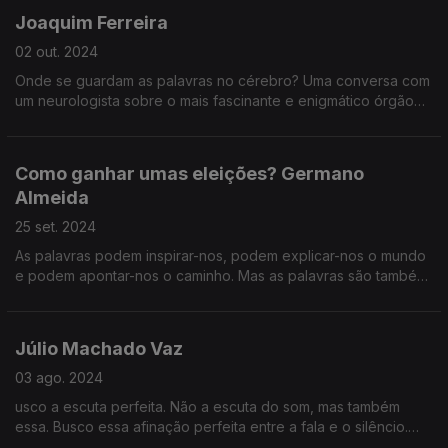
Joaquim Ferreira
02 out. 2024
Onde se guardam as palavras no cérebro? Uma conversa com
um neurologista sobre o mais fascinante e enigmático órgão
do corpo humano.
Como ganhar umas eleições? Germano
Almeida
25 set. 2024
As palavras podem inspirar-nos, podem explicar-nos o mundo
e podem apontar-nos o caminho. Mas as palavras são também
apelos ao pensamento e à ação.
Júlio Machado Vaz
03 ago. 2024
usco a escuta perfeita. Não a escuta do som, mas também
essa. Busco essa afinação perfeita entre a fala e o silêncio.
Onde cada respiração pode descobrir a raiz de uma dor de