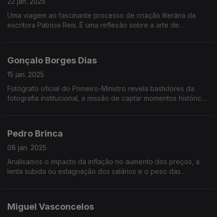
22 jan. 2025
Uma viagem ao fascinante processo de criação literária da
escritora Patrícia Reis. É uma reflexão sobre a arte de
escrever, criar mundos e personagens, e sobre o impacto
duradouro que uma boa história pode ter.
Gonçalo Borges Dias
15 jan. 2025
Fotógrafo oficial do Primeiro-Ministro revela bastidores da
fotografia institucional, a missão de captar momentos históricos
e o desafio de humanizar lideranças através da lente
Pedro Brinca
08 jan. 2025
Analisamos o impacto da inflação no aumento dos preços, a
lenta subida ou estagnação dos salários e o peso das
prestações da casa. Uma reflexão sobre como estas
mudanças afetam diretamente o seu dia a dia.
Miguel Vasconcelos