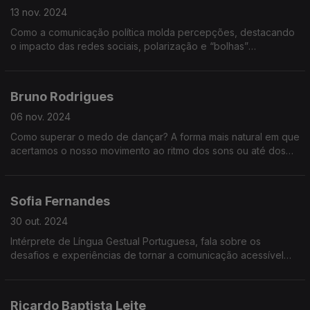
13 nov. 2024
Como a comunicação política molda percepções, destacando
o impacto das redes sociais, polarização e “bolhas”
cognitivas, e reflete sobre o desafio democrático de dar voz a
temas incómodos e opiniões divergentes.
Bruno Rodrigues
06 nov. 2024
Como superar o medo de dançar? A forma mais natural em que
acertamos o nosso movimento ao ritmo dos sons ou até dos
pensamentos.
Sofia Fernandes
30 out. 2024
Intérprete de Língua Gestual Portuguesa, fala sobre os
desafios e experiências de tornar a comunicação acessível
em contextos como notícias, consultas médicas e até hinos em
estádios.
Ricardo Baptista Leite