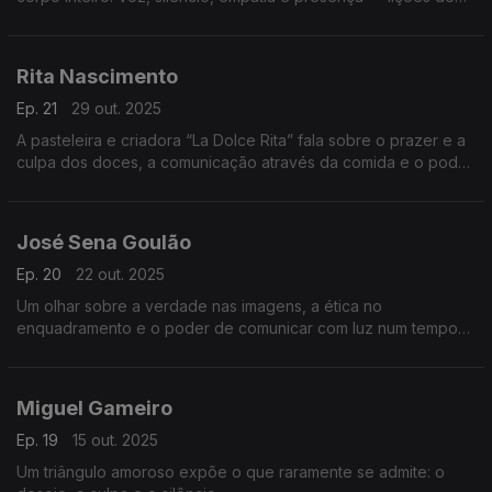
teatro para falar, escutar e cuidar melhor uns dos outros.
Rita Nascimento
Ep. 21
29 out. 2025
A pasteleira e criadora “La Dolce Rita” fala sobre o prazer e a
culpa dos doces, a comunicação através da comida e o poder
das memórias que o sabor desperta.
José Sena Goulão
Ep. 20
22 out. 2025
Um olhar sobre a verdade nas imagens, a ética no
enquadramento e o poder de comunicar com luz num tempo
em que a fotografia também se tornou campo de disputa e de
dúvida.
Miguel Gameiro
Ep. 19
15 out. 2025
Um triângulo amoroso expõe o que raramente se admite: o