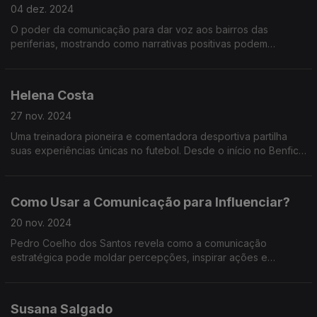
04 dez. 2024
O poder da comunicação para dar voz aos bairros das
periferias, mostrando como narrativas positivas podem
transformar estigmas em pontes de empatia e inclusão social.
Helena Costa
27 nov. 2024
Uma treinadora pioneira e comentadora desportiva partilha
suas experiências únicas no futebol. Desde o início no Benfica
até liderar equipas femininas no Qatar e Irão, ela destaca os
desafios de ser mulher no futebol.
Como Usar a Comunicação para Influenciar?
20 nov. 2024
Pedro Coelho dos Santos revela como a comunicação
estratégica pode moldar percepções, inspirar ações e
influenciar decisões. Descubra técnicas práticas e lições que
transformam líderes em comunicadores eficazes.
Susana Salgado