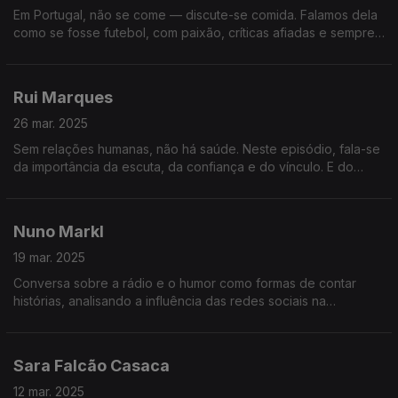
Em Portugal, não se come — discute-se comida. Falamos dela
como se fosse futebol, com paixão, críticas afiadas e sempre
à procura do próximo sítio incrível para recomendar ou deitar
abaixo.
Rui Marques
26 mar. 2025
Sem relações humanas, não há saúde. Neste episódio, fala-se
da importância da escuta, da confiança e do vínculo. E do
impacto que a ausência de relação tem no cuidado, no erro e
no sofrimento.
Nuno Markl
19 mar. 2025
Conversa sobre a rádio e o humor como formas de contar
histórias, analisando a influência das redes sociais na
linguagem e o risco de perdermos a subtileza e a ironia na
comunicação.
Sara Falcão Casaca
12 mar. 2025