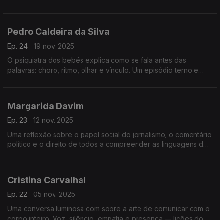
humano sobre ver e sentir o mundo.
Pedro Caldeira da Silva
Ep. 24
19 nov. 2025
O psiquiatra dos bebés explica como se fala antes das
palavras: choro, ritmo, olhar e vínculo. Um episódio terno e
revelador sobre comunicação, infância, tédio, ecrãs e
adolescência.
Margarida Davim
Ep. 23
12 nov. 2025
Uma reflexão sobre o papel social do jornalismo, o comentário
político e o direito de todos a compreender as linguagens do
poder num tempo de ruído e desinformação.
Cristina Carvalhal
Ep. 22
05 nov. 2025
Uma conversa luminosa com sobre a arte de comunicar com o
corpo inteiro. Voz, silêncio, empatia e presença — lições do