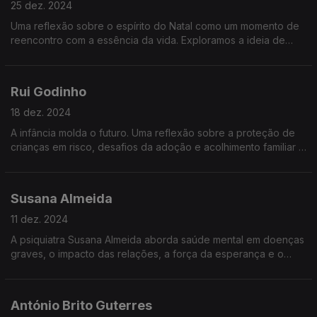
25 dez. 2024
Uma reflexão sobre o espírito do Natal como um momento de
reencontro com a essência da vida. Exploramos a ideia de
Deus, o significado da vulnerabilidade e as lições que nos
ajudam a recomeçar.
Rui Godinho
18 dez. 2024
A infância molda o futuro. Uma reflexão sobre a proteção de
crianças em risco, desafios da adoção e acolhimento familiar e
o papel de todos nós na construção de uma sociedade amiga
das crianças.
Susana Almeida
11 dez. 2024
A psiquiatra Susana Almeida aborda saúde mental em doenças
graves, o impacto das relações, a força da esperança e o
papel da empatia e do autocuidado na superação de desafios
emocionais e físicos.
António Brito Guterres