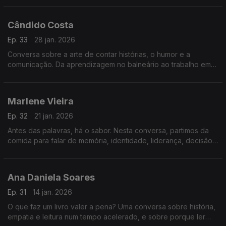
humanos das máquinas.
Cândido Costa
Ep. 33
28 jan. 2026
Conversa sobre a arte de contar histórias, o humor e a
comunicação. Da aprendizagem no balneário ao trabalho em
televisão, analisam-se o tempo do riso, a exposição pública e
a criação de ligação com o público.
Marlene Vieira
Ep. 32
21 jan. 2026
Antes das palavras, há o sabor. Nesta conversa, partimos da
comida para falar de memória, identidade, liderança, decisão
e erro. Uma reflexão serena sobre como também
comunicamos através do que comemos.
Ana Daniela Soares
Ep. 31
14 jan. 2026
O que faz um livro valer a pena? Uma conversa sobre história,
empatia e leitura num tempo acelerado, e sobre porque ler