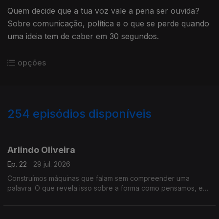
Quem decide que a tua voz vale a pena ser ouvida?
Sobre comunicação, política e o que se perde quando
uma ideia tem de caber em 30 segundos.
opções
254
episódios disponíveis
928503
907861
888273
864310
842141
820754
800134
770937
731685
Arlindo Oliveira
Ep. 22
29 jul. 2026
Construímos máquinas que falam sem compreender uma
palavra. O que revela isso sobre a forma como pensamos, e
sobre o que continua a ser só nosso? Uma conversa sobre o
que nos torna insubstituíveis.