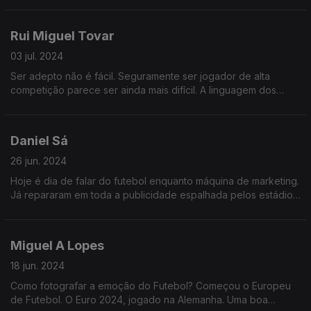
alma.
Rui Miguel Tovar
03 jul. 2024
Ser adepto não é fácil. Seguramente ser jogador de alta
competição parece ser ainda mais difícil. A linguagem dos
corpos em movimento é muitas vezes mais honesta que as
respostas nas conferências de imprensa.
Daniel Sá
26 jun. 2024
Hoje é dia de falar do futebol enquanto máquina de marketing.
Já repararam em toda a publicidade espalhada pelos estádios
do Europeu de Futebol?
Miguel A Lopes
18 jun. 2024
Como fotografar a emoção do Futebol? Começou o Europeu
de Futebol. O Euro 2024, jogado na Alemanha. Uma boa