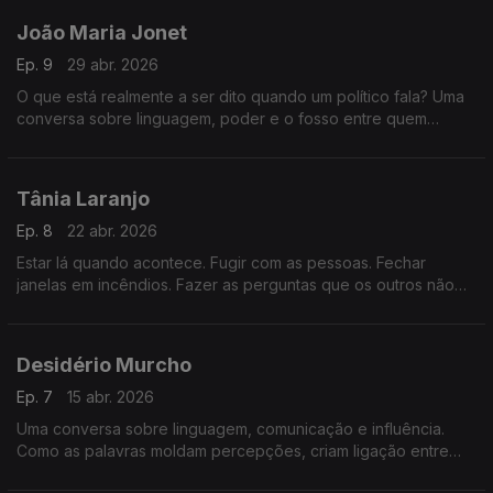
João Maria Jonet
Ep. 9
29 abr. 2026
O que está realmente a ser dito quando um político fala? Uma
conversa sobre linguagem, poder e o fosso entre quem
decide e quem depende dessas decisões.
Tânia Laranjo
Ep. 8
22 abr. 2026
Estar lá quando acontece. Fugir com as pessoas. Fechar
janelas em incêndios. Fazer as perguntas que os outros não
podem fazer. O que é ser repórter?
Desidério Murcho
Ep. 7
15 abr. 2026
Uma conversa sobre linguagem, comunicação e influência.
Como as palavras moldam percepções, criam ligação entre
pessoas e ajudam a explicar ideias complexas num mundo