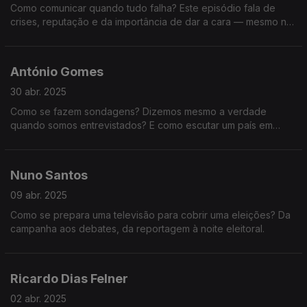
Como comunicar quando tudo falha? Este episódio fala de
crises, reputação e da importância de dar a cara — mesmo no
escuro. Uma conversa essencial sobre confiança e
preparação.
António Gomes
30 abr. 2025
Como se fazem sondagens? Dizemos mesmo a verdade
quando somos entrevistados? E como escutar um país em
campanha? Conversa com António Gomes, especialista em
estudos de opinião há mais de 30 anos.
Nuno Santos
09 abr. 2025
Como se prepara uma televisão para cobrir uma eleições? Da
campanha aos debates, da reportagem à noite eleitoral.
Ricardo Dias Felner
02 abr. 2025