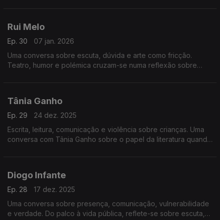
continua a ser uma forma de resistência cultural e de
comunicação.
Rui Melo
Ep. 30
07 jan. 2026
Uma conversa sobre escuta, dúvida e arte como fricção.
Teatro, humor e polémica cruzam-se numa reflexão sobre
mudar de opinião, os limites do riso e o que significa
comunicar hoje.
Tânia Ganho
Ep. 29
24 dez. 2025
Escrita, leitura, comunicação e violência sobre crianças. Uma
conversa com Tânia Ganho sobre o papel da literatura quando
a realidade é demasiado dura.
Diogo Infante
Ep. 28
17 dez. 2025
Uma conversa sobre presença, comunicação, vulnerabilidade
e verdade. Do palco à vida pública, reflete-se sobre escuta,