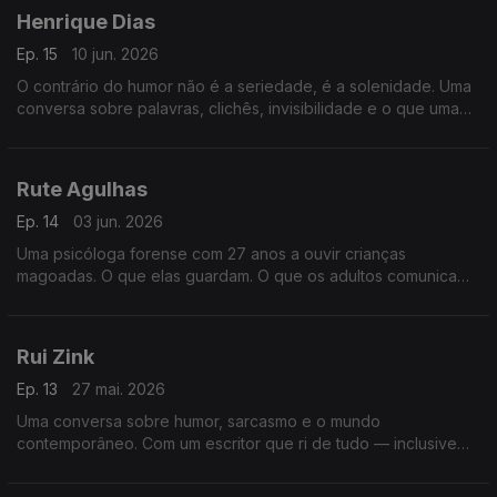
Henrique Dias
Ep. 15
10 jun. 2026
O contrário do humor não é a seriedade, é a solenidade. Uma
conversa sobre palavras, clichês, invisibilidade e o que uma
piada consegue dizer que um discurso não consegue
Rute Agulhas
Ep. 14
03 jun. 2026
Uma psicóloga forense com 27 anos a ouvir crianças
magoadas. O que elas guardam. O que os adultos comunicam
sem saber. E o que fica em quem ouve demasiado sofrimento.
Rui Zink
Ep. 13
27 mai. 2026
Uma conversa sobre humor, sarcasmo e o mundo
contemporâneo. Com um escritor que ri de tudo — inclusive
do facto de ainda restar esperança.