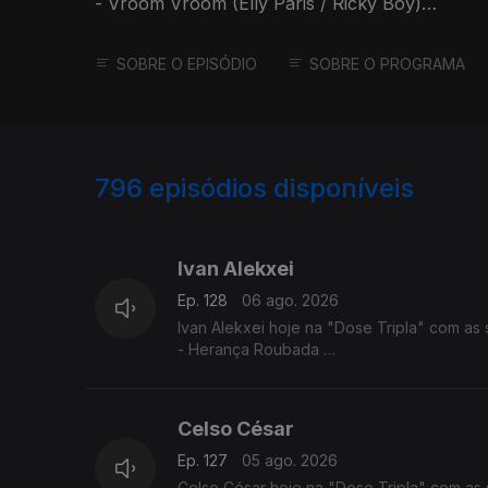
- Vroom Vroom (Elly Paris / Ricky Boy)
- Xpia B'oia
SOBRE O EPISÓDIO
SOBRE O PROGRAMA
796
episódios disponíveis
944304
940590
Ivan Alekxei
Ep. 128
06 ago. 2026
Ivan Alekxei hoje na "Dose Tripla" com as 
- Herança Roubada
- Apesar dos Apesares
- Emigrante
Celso César
Ep. 127
05 ago. 2026
Celso César hoje na "Dose Tripla" com as 