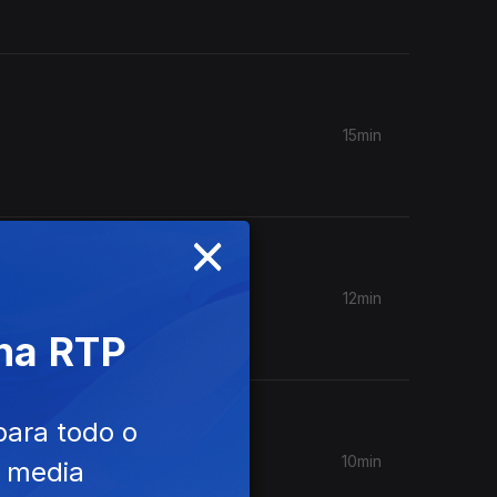
15min
×
12min
 na RTP
para todo o
10min
e media