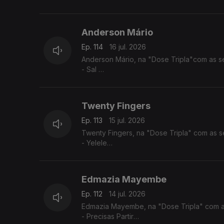
- Reggadera
- Mi Nada Ca tem
Anderson Mário
Ep. 114
16 jul. 2026
Anderson Mário, na "Dose Tripla"com as s
- Sal
- Longe Daqui - (Anderson Mário / Rui Orl
- A Toa (2025) - (Chelsea Dinorath ft. And
Twenty Fingers
Ep. 113
15 jul. 2026
Twenty Fingers, na "Dose Tripla" com as s
- Yelele
- Tava Quase
- Julieta
Edmazia Mayembe
Ep. 112
14 jul. 2026
Edmazia Mayembe, na "Dose Tripla" com a
- Precisas Partir