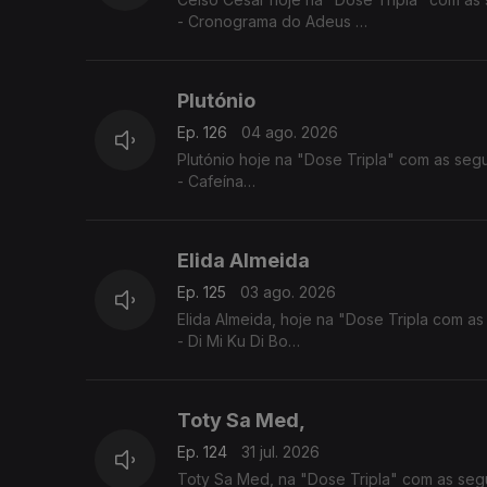
- Cronograma do Adeus
- Vives Em Mim
- Estou a te Amar
Plutónio
Ep. 126
04 ago. 2026
Plutónio hoje na "Dose Tripla" com as segu
- Cafeína
- Tal E Qual
- Interestelar
Elida Almeida
Ep. 125
03 ago. 2026
Elida Almeida, hoje na "Dose Tripla com as
- Di Mi Ku Di Bo
- Alebi
- Dondona
Toty Sa Med,
Ep. 124
31 jul. 2026
Toty Sa Med, na "Dose Tripla" com as segu