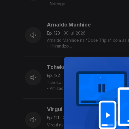
- Ndenge
- Kaluanda
- Dikolenu
Arnaldo Manhice
Ep. 123
30 jul. 2026
Arnaldo Manhice na "Dose Tripla" com as s
- Hilirandzo
- You are my love
- Macamo
Tcheka
Ep. 122
29 jul. 2026
Tcheka na "Dose Tripla" com as seguintes
- Amizade Si
- Spera Mundo
- Lonji
Virgul
Ep. 121
28 jul. 2026
Virgul na "Dose Tripla" com as seguintes m