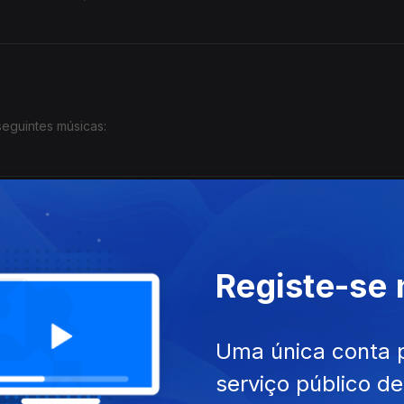
eguintes músicas:
 músicas:
Registe-se
Uma única conta 
serviço público d
úsicas: