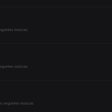
eguintes músicas:
ando)
erson Mario)
eguintes músicas:
s seguintes músicas: