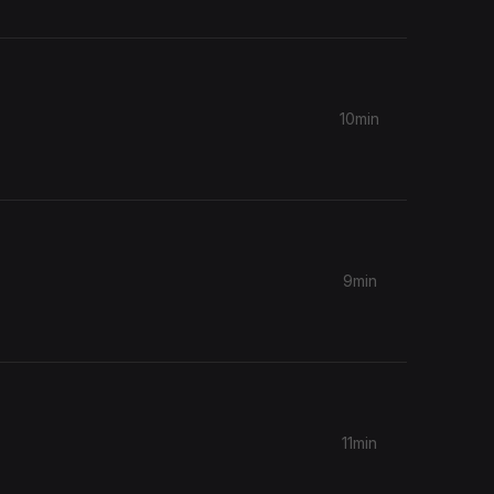
10min
9min
11min