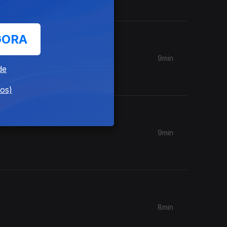
GORA
9min
de
dos)
9min
8min