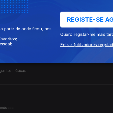
REGISTE-SE A
 partir de onde ficou, nos
uintes músicas:
Quero registar-me mais tar
avoritos;
ssoal;
Entrar (utilizadores regista
guintes músicas:
 músicas: