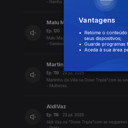
- Rainha
- Dificil Demais
- Só eu Sei
Vantagens
Malu Magalhães
Ep. 120
27 jul. 2026
Retome o conteúdo a
Malu Magalhães na Dose Tripla"com as seg
seus dispositivos;
- Sambinha Bom
Guarde programas f
- Velha e Louca
Aceda à sua área pe
- América Latina
Martinho da Vila
Ep. 119
24 jul. 2026
Martinho da Villa na Dose Tripla"com as se
- Mulheres
- Disritmia
- Eu Sou D'Angola
AldiVaz
Ep. 118
23 jul. 2026
Aldi Vaz na "Dose Tripla"com as seguintes
- Preta