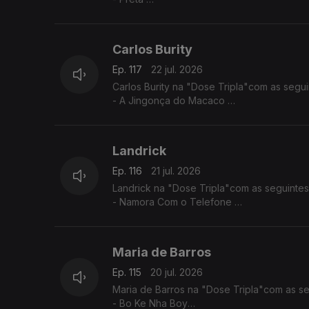
- Ké di no Guiné
- Sortiado
Carlos Burity
Ep. 117
22 jul. 2026
Carlos Burity na "Dose Tripla"com as segui
- A Jingonça do Macaco
- Canção Nostalgia
- Tona Caxi
Landrick
Ep. 116
21 jul. 2026
Landrick na "Dose Tripla"com as seguintes
- Namora Com o Telefone
- Desilusão
- Grandes Amores Não Acabam Juntos
Maria de Barros
Ep. 115
20 jul. 2026
Maria de Barros na "Dose Tripla"com as se
- Bo Ke Nha Boy