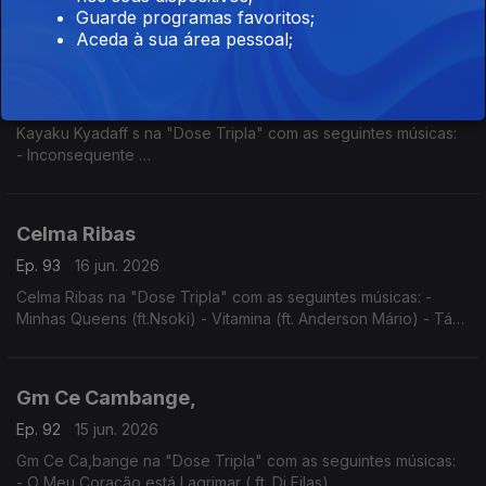
- Tu e Eu
Guarde programas favoritos;
- Angelina
Aceda à sua área pessoal;
Kyaku Kyadaff
Ep. 94
18 jun. 2026
Kayaku Kyadaff s na "Dose Tripla" com as seguintes músicas:
- Inconsequente
- Entre Sete Sete e Rosa
- Mónica (Igual ao Prazer)
Celma Ribas
Ep. 93
16 jun. 2026
Celma Ribas na "Dose Tripla" com as seguintes músicas: -
Minhas Queens (ft.Nsoki) - Vitamina (ft. Anderson Mário) - Táxi
(ft.Filho do Zua)
Gm Ce Cambange,
Ep. 92
15 jun. 2026
Gm Ce Ca,bange na "Dose Tripla" com as seguintes músicas:
- O Meu Coração está Lagrimar ( ft. Dj Filas)