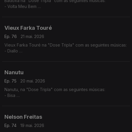
Badoxa na "Dose Tripla" com as seguintes músicas:
- Volta Meu Bem
- Mãe Grande
- Mulher Africana
Vieux Farka Touré
Ep. 76
21 mai. 2026
Vieux Farka Touré na "Dose Tripla" com as seguintes músicas:
- Diallo
- Allah Wawi
- Ma Hine Cocore
Nanutu
Ep. 75
20 mai. 2026
Nanutu, na "Dose Tripla" com as seguintes músicas:
- Bisa
- Nha Primeiro Lar
- Ximbika
Nelson Freitas
Ep. 74
19 mai. 2026