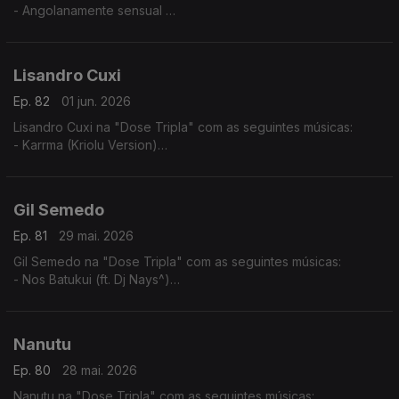
- Angolanamente sensual
- Pura Sedução
- Implica comigo
Lisandro Cuxi
Ep. 82
01 jun. 2026
Lisandro Cuxi na "Dose Tripla" com as seguintes músicas:
- Karrma (Kriolu Version)
- Via de rêve
- Tolo (2024)
Gil Semedo
Ep. 81
29 mai. 2026
Gil Semedo na "Dose Tripla" com as seguintes músicas:
- Nos Batukui (ft. Dj Nays^)
- Hello Mama Afrika (feat. Motamorphasis)
- Caboswing Time
Nanutu
Ep. 80
28 mai. 2026
Nanutu na "Dose Tripla" com as seguintes músicas: