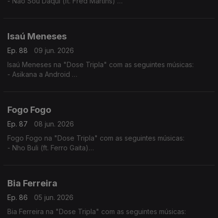
- Não Sou Daqui (ft. Fred Martins)
- No Amá
- Mundo Rabés
Isaú Meneses
Ep. 88
09 jun. 2026
Isaú Meneses na "Dose Tripla" com as seguintes músicas:
- Asikana a Android
- Conduza e caminha com atenção
- Oye Afrika
Fogo Fogo
Ep. 87
08 jun. 2026
Fogo Fogo na "Dose Tripla" com as seguintes músicas:
- Nho Buli (ft. Ferro Gaita)
- Ca Ta Da
- Hora di Bai
Bia Ferreira
Ep. 86
05 jun. 2026
Bia Ferreira na "Dose Tripla" com as seguintes músicas: