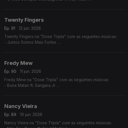
- Amor por favor não machuque o meu coração
- A Construção do Nosso Pais (ft. Dj Filas)
Twenty Fingers
Ep. 91
12 jun. 2026
Twenty Fingers na "Dose Tripla" com as seguintes músicas:
- Juntos Somos Mais Fortes
- Tava Quase
- Julieta ft. Nelson Freitas (Remiz)
Fredy Mew
Ep. 90
11 jun. 2026
Fredy Mew na "Dose Tripla" com as seguintes músicas:
- Buna Matan ft. Sangara Jr
- Solidon ft. Black Family
- Embias ft.Marlon
Nancy Vieira
Ep. 89
10 jun. 2026
Nancy Vieira na "Dose Tripla" com as seguintes músicas: