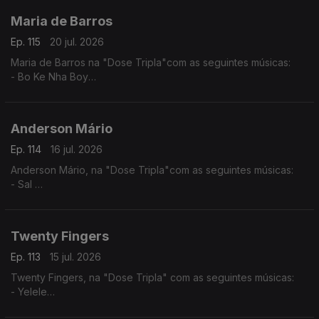
Maria de Barros
Ep. 115
20 jul. 2026
Maria de Barros na "Dose Tripla"com as seguintes músicas:
- Bo Ke Nha Boy
- Reggadera
- Mi Nada Ca tem
Anderson Mário
Ep. 114
16 jul. 2026
Anderson Mário, na "Dose Tripla"com as seguintes músicas:
- Sal
- Longe Daqui - (Anderson Mário / Rui Orlando)
- A Toa (2025) - (Chelsea Dinorath ft. Anderson Mario)
Twenty Fingers
Ep. 113
15 jul. 2026
Twenty Fingers, na "Dose Tripla" com as seguintes músicas:
- Yelele
- Tava Quase