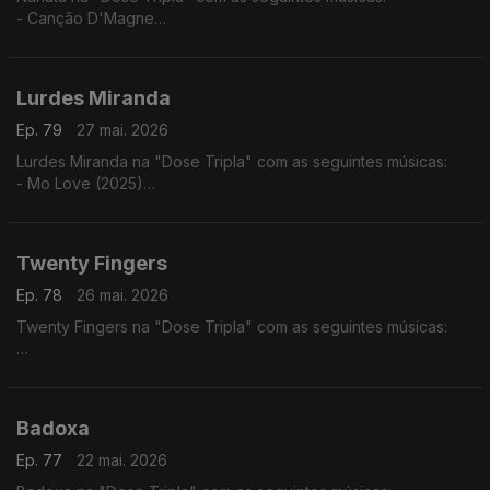
- Canção D'Magne
- Cabinda a Cunene
- Luandei
Lurdes Miranda
Ep. 79
27 mai. 2026
Lurdes Miranda na "Dose Tripla" com as seguintes músicas:
- Mo Love (2025)
- Tá Lá ft. Elizabeth Ventura
- Fim do Mundo
Twenty Fingers
Ep. 78
26 mai. 2026
Twenty Fingers na "Dose Tripla" com as seguintes músicas:
- Julieta ft. Nelson Freitas
- Rivais (2024)
- Karina ft. Kheid Naldo
Badoxa
Ep. 77
22 mai. 2026