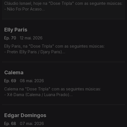
Cláudio Ismael, hoje na "Dose Tripla" com as seguinte músicas:
- Não Foi Por Acaso
- To a levar
- Vai Ver
Elly Paris
Ep. 70
12 mai. 2026
Elly Paris, na "Dose Tripla" com as seguintes músicas:
- Pretin (Elly Paris / Djary Paris)
- Vroom Vroom (Elly Paris / Ricky Boy)
- Xpia B'oia
Calema
Ep. 69
08 mai. 2026
Calema na "Dose Tripla" com as seguintes músicas:
- Xê Dama (Calema / Luana Prado)
- Amar Pela Metade (Ao Vivo No Estádio da Luz)
- Chuva de Amor
Edgar Domingos
Ep. 68
07 mai. 2026