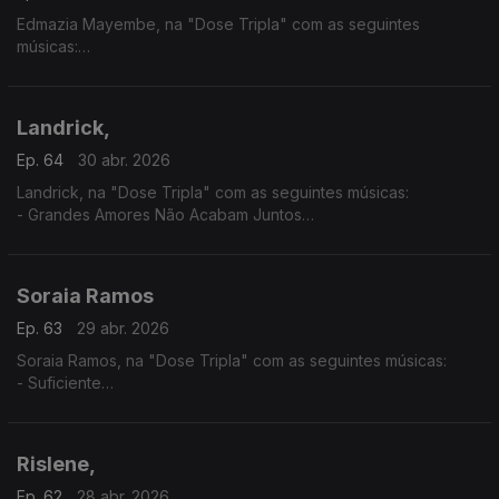
Edmazia Mayembe, na "Dose Tripla" com as seguintes
músicas:
- Amanhã Não Sei
- É Obra
- Mario (Versão 2017)
Landrick,
Ep. 64
30 abr. 2026
Landrick, na "Dose Tripla" com as seguintes músicas:
- Grandes Amores Não Acabam Juntos
- É Ela
- 10
Soraia Ramos
Ep. 63
29 abr. 2026
Soraia Ramos, na "Dose Tripla" com as seguintes músicas:
- Suficiente
- GBB (Soraia Ramos feat, Zara Williams)
- Totoloto
Rislene,
Ep. 62
28 abr. 2026