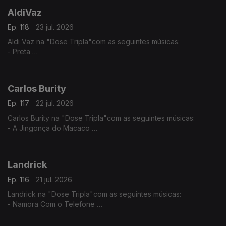
AldiVaz
Ep. 118
23 jul. 2026
Aldi Vaz na "Dose Tripla"com as seguintes músicas:
- Preta
- Ké di no Guiné
- Sortiado
Carlos Burity
Ep. 117
22 jul. 2026
Carlos Burity na "Dose Tripla"com as seguintes músicas:
- A Jingonça do Macaco
- Canção Nostalgia
- Tona Caxi
Landrick
Ep. 116
21 jul. 2026
Landrick na "Dose Tripla"com as seguintes músicas:
- Namora Com o Telefone
- Desilusão
- Grandes Amores Não Acabam Juntos