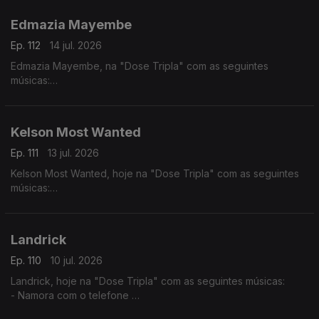
- Julieta
Edmazia Mayembe
Ep. 112
14 jul. 2026
Edmazia Mayembe, na "Dose Tripla" com as seguintes
músicas:
- Precisas Partir
- Mario (Versão 2017)
- Alma Nua
Kelson Most Wanted
Ep. 111
13 jul. 2026
Kelson Most Wanted, hoje na "Dose Tripla" com as seguintes
músicas:
- Rap Genérico
- Melaço
- Quiet Luxury feat. (Lil Janne Kev & Wizzy)
Landrick
Ep. 110
10 jul. 2026
Landrick, hoje na "Dose Tripla" com as seguintes músicas:
- Namora com o telefone
- Grandes Amores Não Acabam Juntos