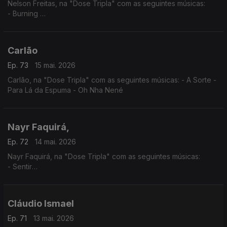
Nelson Freitas, na "Dose Tripla" com as seguintes músicas:
- Burning
- I Need You (feat. Anderson Mario)
- Tetete (feat. Manecas Costa)
Carlão
Ep. 73
15 mai. 2026
Carlão, na "Dose Tripla" com as seguintes músicas: - A Sorte -
Para Lá da Espuma - Oh Nha Nené
Nayr Faquirá,
Ep. 72
14 mai. 2026
Nayr Faquirá, na "Dose Tripla" com as seguintes músicas:
- Sentir
- Púrpura
- Tua
Cláudio Ismael
Ep. 71
13 mai. 2026