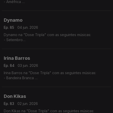
- Améfrica
- Algoritmo
- Paz Para o Espírito
Dynamo
Ep. 85
04 jun. 2026
Dynamo na "Dose Tripla" com as seguintes músicas:
- Setembro
- Te Amar (2016)
- Borboleta
Irina Barros
Ep. 84
03 jun. 2026
Irina Barros na "Dose Tripla" com as seguintes músicas:
- Bandeira Branca
- Bonito (feat Nelson Freitas)
- Done (feat Chelsea Dinorath)
Don Kikas
Ep. 83
02 jun. 2026
Don Kikas na "Dose Tripla" com as seguintes músicas: