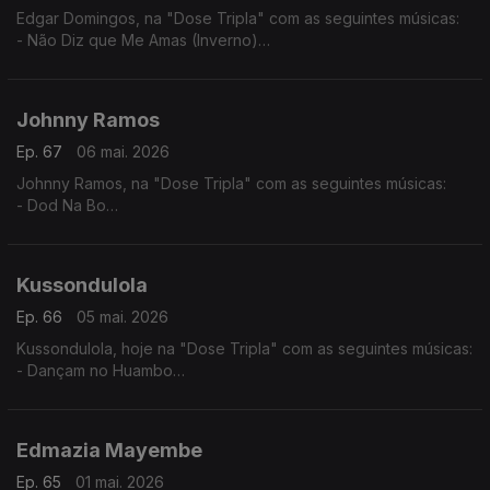
Edgar Domingos, na "Dose Tripla" com as seguintes músicas:
- Não Diz que Me Amas (Inverno)
- Bom de Promessas (Verão)
- Agente 007
Johnny Ramos
Ep. 67
06 mai. 2026
Johnny Ramos, na "Dose Tripla" com as seguintes músicas:
- Dod Na Bo
- Angelina
- Tu e Eu
Kussondulola
Ep. 66
05 mai. 2026
Kussondulola, hoje na "Dose Tripla" com as seguintes músicas:
- Dançam no Huambo
- Ela é Perigosa
- Homem da Igualdade
Edmazia Mayembe
Ep. 65
01 mai. 2026