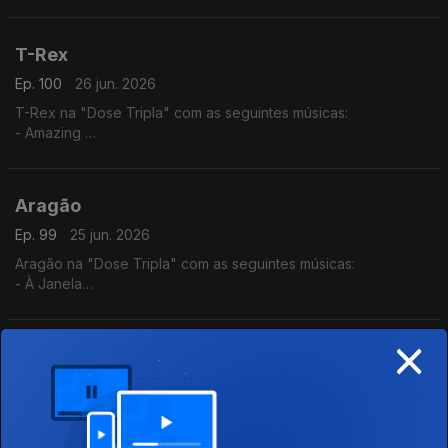
- Tud Ten Sê Temp (2025) - (Jacqueline Fortes ft. Miriam
Barros,)
- Dialogue
T-Rex
Ep. 100
26 jun. 2026
T-Rex na "Dose Tripla" com as seguintes músicas:
- Amazing
- Normal
- You Know
Aragão
Ep. 99
25 jun. 2026
Aragão na "Dose Tripla" com as seguintes músicas:
- À Janela
- Amor de Agosto
- Beijo Teu
×
Gylito Mr.Entertainer
Ep. 98
24 jun. 2026
Gylito Mr.Entertainer na "Dose Tripla" com as seguintes
músicas: