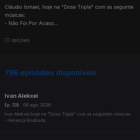
Cláudio Ismael, hoje na "Dose Tripla" com as seguinte
músicas:
- Não Foi Por Acaso
- To a levar
- Vai Ver
opções
796
episódios disponíveis
944304
940590
936553
932707
927819
923952
Ivan Alekxei
Ep. 128
06 ago. 2026
Ivan Alekxei hoje na "Dose Tripla" com as seguintes músicas:
- Herança Roubada
- Apesar dos Apesares
- Emigrante