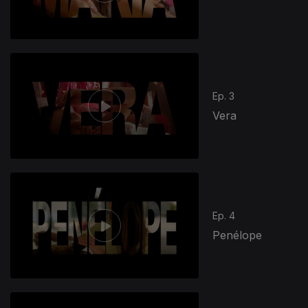
Ep. 3
Vera
Ep. 4
Penélope
586328