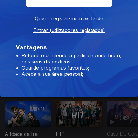
Ecos do Mar
3000 Depois de
Sangue & M
Cristo
Quero registar-me mais tarde
Entrar (utilizadores registados)
Este conteúdo faz parte de RTP Lab
Vantagens
Retome o conteúdo a partir de onde ficou,
nos seus dispositivos;
Guarde programas favoritos;
Ecos do Mar
3000 Depois de
Sangue & M
Aceda à sua área pessoal;
Cristo
Este conteúdo faz parte de Gen Z
Casa Do Cais
A Idade da Ira
HIT