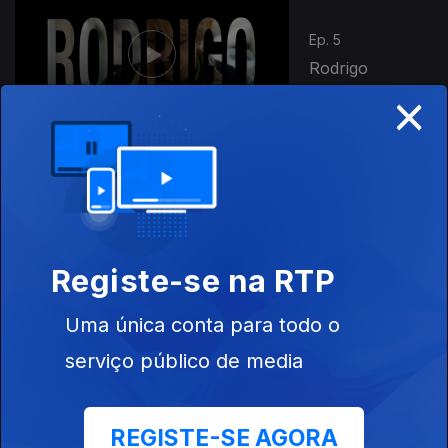
Ep. 5
Rodrigo
×
Ep. 6
Todxs
Registe-se na RTP
Uma única conta para todo o
Este conteúdo faz parte de RTP Lab
serviço público de media
REGISTE-SE AGORA