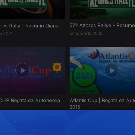
57º Azores Rallye - Resumo
res Rally - Resumo Diário
temporada 2023
a 2021
s CUP Regata da Autonomia
Atlantis Cup | Regata da Au
2015
temporada 2015