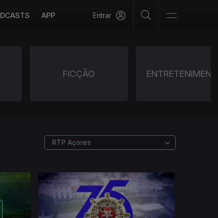
DCASTS
APP
Entrar
FICÇÃO
ENTRETENIMEN