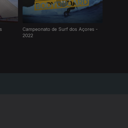
s
Campeonato de Surf dos Açores -
2022