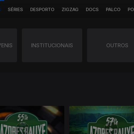
S
SÉRIES
DESPORTO
ZIGZAG
DOCS
PALCO
PO
VENIS
INSTITUCIONAIS
OUTROS