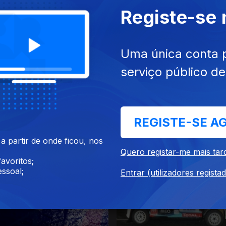
Registe-se
Uma única conta 
serviço público d
 Cup | Regata da Autonomia
Atlântis Cup | Regata da Au
2023
REGISTE-SE A
a 2022
temporada 2023
 partir de onde ficou, nos
Quero registar-me mais tar
avoritos;
ssoal;
Entrar (utilizadores regista