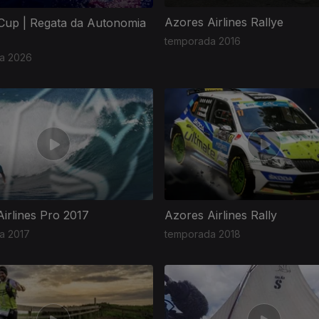
Azores Airlines Rallye
 Cup | Regata da Autonomia
temporada 2016
a 2026
irlines Pro 2017
Azores Airlines Rally
a 2017
temporada 2018