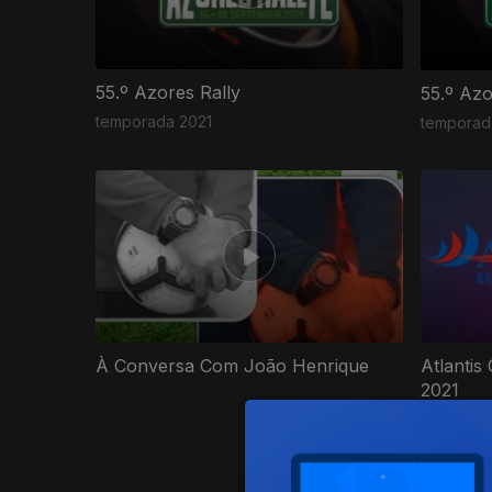
55.º Azores Rally
55.º Azo
temporada 2021
temporad
À Conversa Com João Henrique
Atlanti
2021