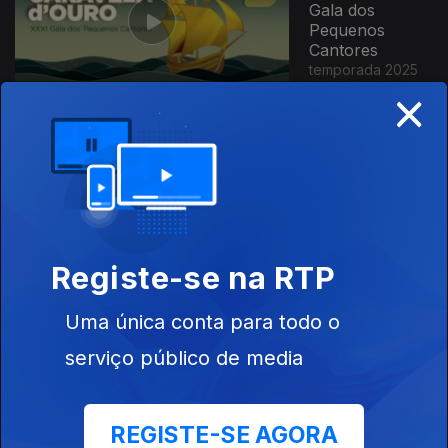
Gala dos
Pequenos
Cantores
temporada 2025
×
770523
Caravela
d'Ouro | XXXII
Gala dos
Pequenos
Cantores
temporada 2026
Registe-se na RTP
Uma única conta para todo o
História dos
serviço público de media
Açores - Filme
de Animação
REGISTE-SE AGORA