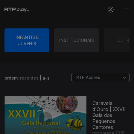
INFANTIS E
INSTITUCIONAIS
OUTRO
JUVENIS
ordem:
recentes
|
a-z
Caravela
d'Ouro | XXVII
Gala dos
Pequenos
Cantores
temporada 2018