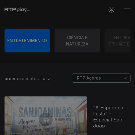
CIÊNCIA E
ENTREVIS
ENTRETENIMENTO
NATUREZA
OPINIÃO E D
ordem:
recentes
|
a-z
"À Espera da
Festa" -
Especial São
João