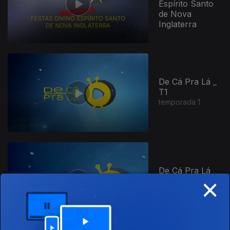
Espírito Santo
de Nova
Inglaterra
699994
De Cá Pra Lá _
T1
temporada 1
De Cá Pra Lá _
×
T2
temporada 2