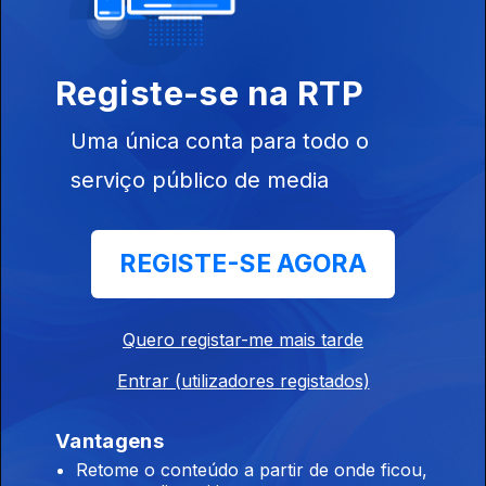
De Cá Pra Lá _
Registe-se na RTP
T3
temporada 3
Uma única conta para todo o
serviço público de media
De Cá Pra Lá _
REGISTE-SE AGORA
T4
temporada 4
Quero registar-me mais tarde
Entrar (utilizadores registados)
Dia Mundial da
Vantagens
Dança Terceira
Retome o conteúdo a partir de onde ficou,
2018