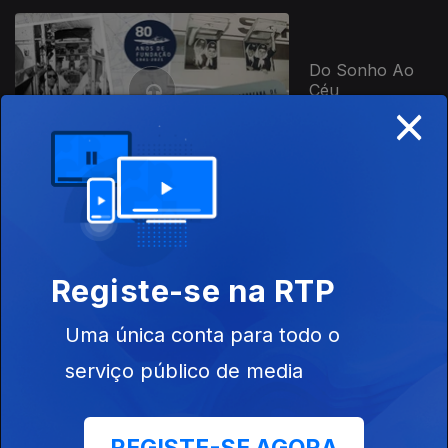
Do Sonho Ao
Céu
×
Eleições
Autárquicas -
Açores 2017 -
Registe-se na RTP
Debates
Uma única conta para todo o
serviço público de media
Eleições
Autárquicas -
Açores 2021