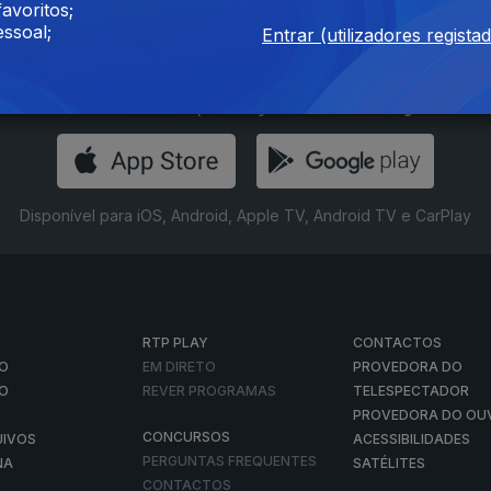
avoritos;
ssoal;
Entrar (utilizadores regista
Instale a aplicação
RTP Play
Disponível para iOS, Android, Apple TV, Android TV e CarPlay
RTP PLAY
CONTACTOS
O
EM DIRETO
PROVEDORA DO
ÃO
REVER PROGRAMAS
TELESPECTADOR
PROVEDORA DO OU
CONCURSOS
UIVOS
ACESSIBILIDADES
PERGUNTAS FREQUENTES
NA
SATÉLITES
CONTACTOS