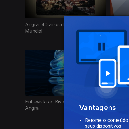
Eleições
Angra, 40 anos de Património
Entrevis
Mundial
850609
Entrevista ao Bispo Coadjutor de
Entrevi
Vantagens
Angra
Retome o conteúdo a
seus dispositivos;