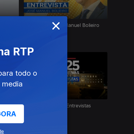
×
bates
Entrevista - José Manuel Bolieiro
 na RTP
para todo o
e media
a
Legislativas 2025 | Entrevistas
GORA
de