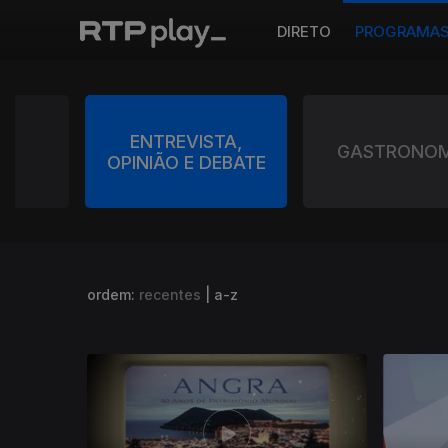
DIRETO
PROGRAMA
 E
ENTREVISTA,
GASTRONOM
ZA
OPINIÃO E DEBATE
ordem:
recentes
|
a-z