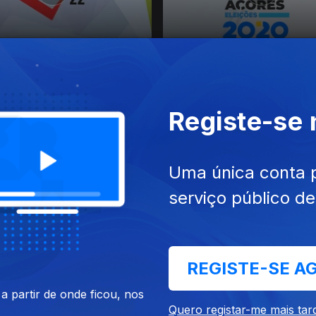
 Legislativas 2022:
Eleições Regionais 2020-De
tas
Ilha
Registe-se
Uma única conta 
serviço público d
sta Plano e Orçamento
Legislativas 2024 | Entrevist
REGISTE-SE A
 partir de onde ficou, nos
Quero registar-me mais tar