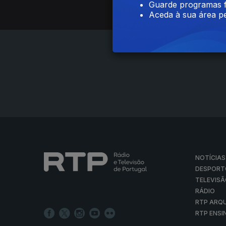
Guarde programas f
Aceda à sua área pe
NOTÍCIAS
DESPORT
TELEVIS
RÁDIO
RTP ARQ
RTP ENSI