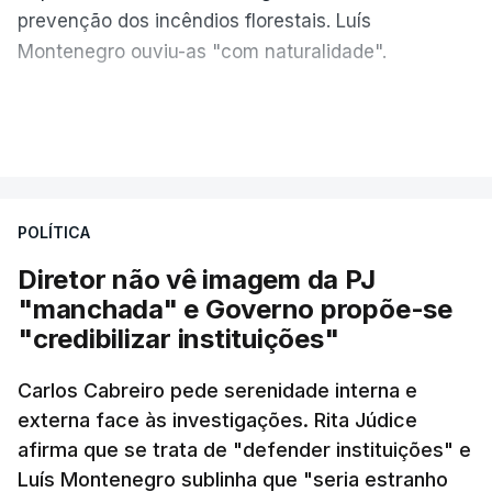
prevenção dos incêndios florestais. Luís
Montenegro ouviu-as "com naturalidade".
"Naturalmente que
nós ouvimos e
VER MAIS
compreendemos as observações que foram
feitas pelo presidente da República
. Mas, ao
mesmo tampo também
estamos a fazer nós
POLÍTICA
próprios um esforço muito grande nesta altura
para podermos atuar na prevenção e no
Diretor não vê imagem da PJ
combate aos incêndios
", afirmou Luís
"manchada" e Governo propõe-se
Montenegro em Fafe, à margem da inauguração de
"credibilizar instituições"
uma Loja do Cidadão.
Carlos Cabreiro pede serenidade interna e
externa face às investigações. Rita Júdice
No fim de semana, António José Seguro
afirma que se trata de "defender instituições" e
afirmou que tem transmitido a necessidade
Luís Montenegro sublinha que "seria estranho
de se melhorar "a prevenção e a capacidade