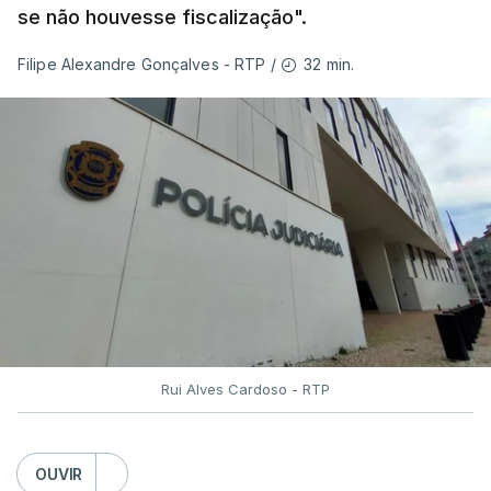
se não houvesse fiscalização".
de resposta” no combate aos incêndios e
lembrou que o relatório da Comissão Técnica
32 min.
Filipe Alexandre Gonçalves - RTP
/
Independente, que avaliou os incêndios de
agosto do ano passado, conclui que “muito
ficou por fazer depois dos relatórios
anteriores, dos incêndios de 2017”.
Montenegro frisou ainda que
"este ano temos o
maior dispositivo especial de combater a
incêndios rurais de sempre"
e salientou as
parcerias com os países que colaboram no
Mecanismo Europeu de Proteção Civil.
Rui Alves Cardoso - RTP
ERRO
100
OUVIR