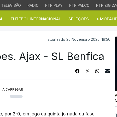
TELEVISÃO
RÁDIO
RTP PLAY
RTP PALCO
RTP ZIG ZA
AL
FUTEBOL INTERNACIONAL
SELEÇÕES
+ MODALI
. Ajax - SL Benfica
atualizado 25 Novembro 2025, 19:50
s. Ajax - SL Benfica
A CARREGAR
P
M
, por 2-0, em jogo da quinta jornada da fase