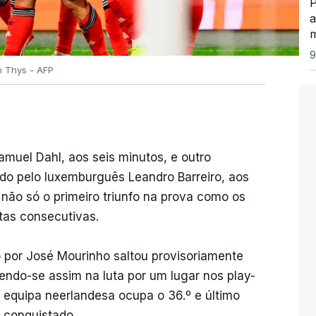
P
a
9
 Thys - AFP
uel Dahl, aos seis minutos, e outro
ado pelo luxemburguês Leandro Barreiro, aos
não só o primeiro triunfo na prova como os
otas consecutivas.
 por José Mourinho saltou provisoriamente
tendo-se assim na luta por um lugar nos play-
a equipa neerlandesa ocupa o 36.º e último
 conquistado.