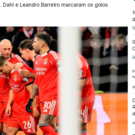
. Dahl e Leandro Barreiro marcaram os golos
1
d
1
0
C
9
H
°
a
D
R
d
a