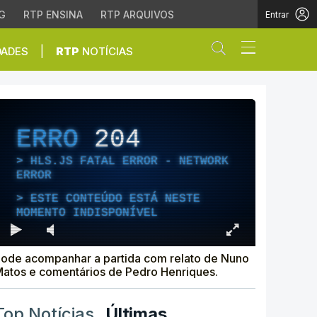
G
RTP ENSINA
RTP ARQUIVOS
Entrar
Abrir campo de
|
DADES
RTP
NOTÍCIAS
ERRO
204
HLS.JS FATAL ERROR - NETWORK
ERROR
ESTE CONTEÚDO ESTÁ NESTE
MOMENTO INDISPONÍVEL
ode acompanhar a partida com relato de Nuno
atos e comentários de Pedro Henriques.
Top Notícias
Últimas