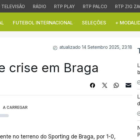
TELEVISÃO
RÁDIO
RTP PLAY
RTP PALCO
RTP ZIG ZA
AL
FUTEBOL INTERNACIONAL
SELEÇÕES
+ MODALI
crise em Braga
atualizado 14 Setembro 2025, 23:18
e crise em Braga
L
b
L
d
A CARREGAR
N
P
cente no terreno do Sporting de Braga, por 1-0,