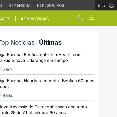
G
RTP ENSINA
RTP ARQUIVOS
Entrar
Abrir campo de
|
DADES
RTP
NOTÍCIAS
Top Notícias
Últimas
iga Europa. Benfica enfrenta Hearts com
aixas e nova Liderança em campo
5 min.
iga Europa. Hearts reencontra Benfica 60 anos
epois
8 min.
ova travessia do Tejo confirmada enquanto
onte 25 de Abril celebra 60 anos