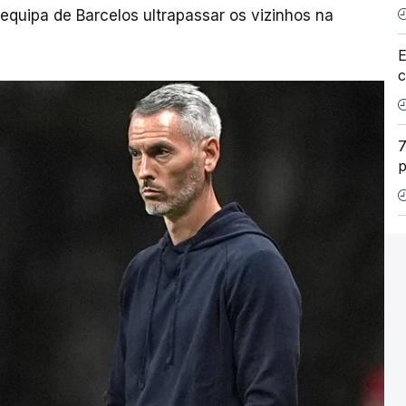
 equipa de Barcelos ultrapassar os vizinhos na
E
c
7
p