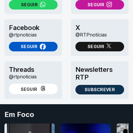
SEGUIR
SEGUIR
NO WHATSAPP
NO INSTAGRAM
Facebook
X
@rtpnoticias
@RTPnotícias
SEGUIR
SEGUIR
NO FACEBOOK
NO X (TWITTER)
Threads
Newsletters
RTP
@rtpnoticias
SEGUIR
SUBSCREVER
NO THREADS
AS NEWSLETTERS RTP
Em Foco