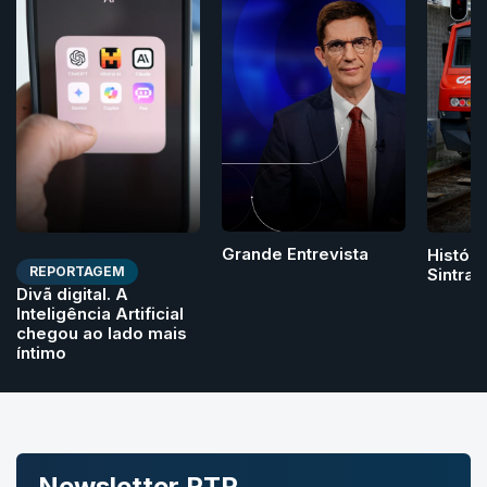
Grande Entrevista
Históri
REPORTAGEM
Sintra
Divã digital. A
Inteligência Artificial
chegou ao lado mais
íntimo
Newsletter RTP