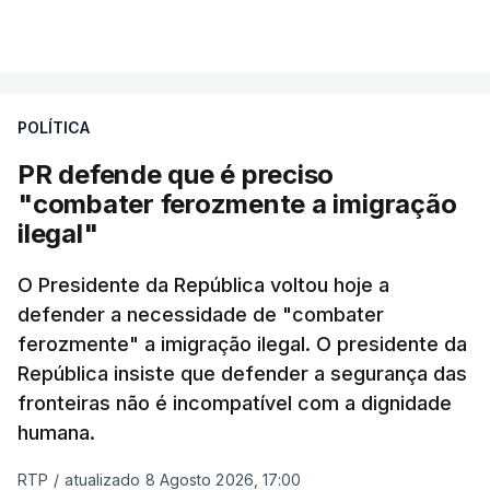
milhas náuticas ao largo de Sines.
VER MAIS
A apreensão aconteceu na tarde desta sexta-feira,
desencadeando uma ação de prevenção
POLÍTICA
desencadeada pela Polícia Judiciária, em
PR defende que é preciso
articulação com a Marinha, a Autoridade Marítima
"combater ferozmente a imigração
Nacional e a Força Aérea.
ilegal"
O ano de 2026 tem sido um ano de recordes: foi
O Presidente da República voltou hoje a
apreendida mais cocaína até ao momento de que
defender a necessidade de "combater
em todo o ano de 2025.
ferozmente" a imigração ilegal. O presidente da
A ação de prevenção visa a deteção em alto mar
República insiste que defender a segurança das
de embarcações de alta velocidade (EAV) que
fronteiras não é incompatível com a dignidade
humana.
utilizam a costa nacional para o tráfico de droga.
RTP
/
atualizado 8 Agosto 2026, 17:00
c/ Lusa