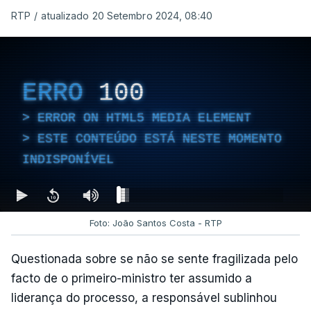
RTP
/
atualizado 20 Setembro 2024, 08:40
ERRO
100
ERROR ON HTML5 MEDIA ELEMENT
ESTE CONTEÚDO ESTÁ NESTE MOMENTO
INDISPONÍVEL
Foto: João Santos Costa - RTP
Questionada sobre se não se sente fragilizada pelo
facto de o primeiro-ministro ter assumido a
liderança do processo, a responsável sublinhou