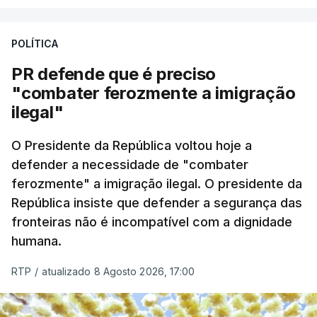
A apreensão aconteceu na tarde desta sexta-feira,
desencadeando uma ação de prevenção
POLÍTICA
desencadeada pela Polícia Judiciária, em
PR defende que é preciso
articulação com a Marinha, a Autoridade Marítima
"combater ferozmente a imigração
Nacional e a Força Aérea.
ilegal"
O ano de 2026 tem sido um ano de recordes: foi
O Presidente da República voltou hoje a
apreendida mais cocaína até ao momento de que
defender a necessidade de "combater
em todo o ano de 2025.
ferozmente" a imigração ilegal. O presidente da
A ação de prevenção visa a deteção em alto mar
República insiste que defender a segurança das
de embarcações de alta velocidade (EAV) que
fronteiras não é incompatível com a dignidade
humana.
utilizam a costa nacional para o tráfico de droga.
RTP
/
atualizado 8 Agosto 2026, 17:00
c/ Lusa