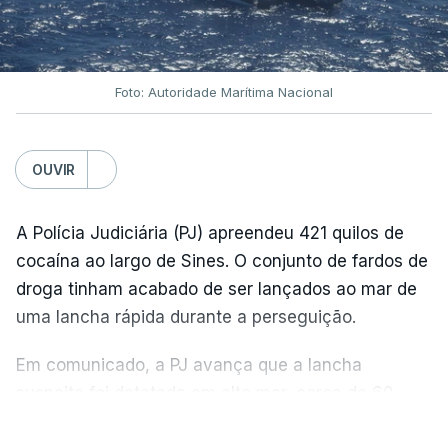
Foto: Autoridade Marítima Nacional
OUVIR
A Polícia Judiciária (PJ) apreendeu 421 quilos de
cocaína ao largo de Sines. O conjunto de fardos de
droga tinham acabado de ser lançados ao mar de
uma lancha rápida durante a perseguição.
Em comunicado, a PJ avança que a lancha
suspeita foi detetada em alto mar, cerca de 60
milhas náuticas ao largo de Sines.
VER MAIS