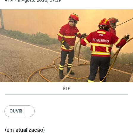
RTP
/
9 Agosto 2026, 07:59
RTP
OUVIR
(em atualização)