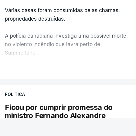
Várias casas foram consumidas pelas chamas,
propriedades destruídas.
A polícia canadiana investiga uma possível morte
no violento incêndio que lavra perto de
Summerland.
VER MAIS
Éum cenário de terror, descreve o primeiro-ministro
da Columbia Britânica, David Iby.
POLÍTICA
Ficou por cumprir promessa do
ERRO
100
ministro Fernando Alexandre
ERROR ON HTML5 MEDIA ELEMENT
Há escolas sem pautas afixadas e alunos à
ESTE CONTEÚDO ESTÁ NESTE