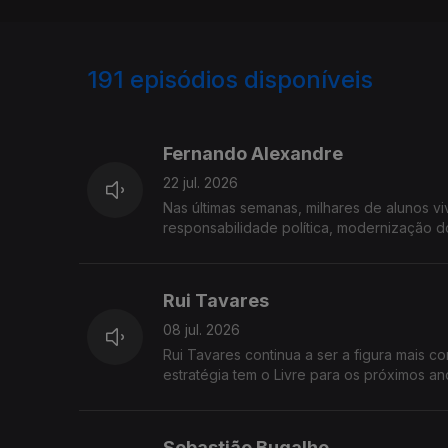
191
episódios disponíveis
919711
892467
876329
Fernando Alexandre
22 jul. 2026
Nas últimas semanas, milhares de alunos vi
responsabilidade política, modernização d
Alexandre, vai responder na Grande Entrev
Rui Tavares
08 jul. 2026
Rui Tavares continua a ser a figura mais
estratégia tem o Livre para os próximos a
fragmentado? Rui Tavares está hoje na Gra
Sebastião Bugalho