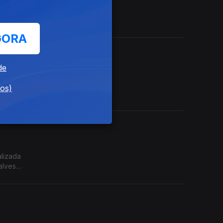
orista
GORA
de
ctos
dos)
e
alizada
alves