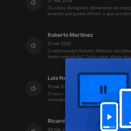
27 mai. 2026
Os casos divulgados ultimamente de cria
levantam perguntas difíceis: o que acont
Roberto Martinez
21 mai. 2026
O selecionador Roberto Martinez escolheu
nesta competição? Como juntar alguns do
Luís Neves
13 mai. 2026
O caso chocante dos polícias detidos no L
criminalidade no país. Temas para a entrevi
com Vitor Gonçalves.
Ricardo Araújo Pereira
06 mai. 2026