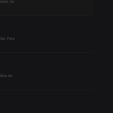
xeira, na
rão. Para