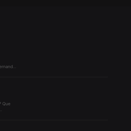
Fernando
a? Que