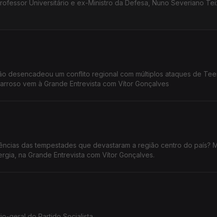
rofessor Universitário e ex-Ministro da Defesa, Nuno Severiano Tei
rão desencadeou um conflito regional com múltiplos ataques de Tee
Barroso vem à Grande Entrevista com Vítor Gonçalves
ias das tempestades que devastaram a região centro do país? Maria da
ergia, na Grande Entrevista com Vítor Gonçalves.
o-geral do Partido Socialista