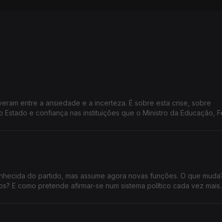
veram entre a ansiedade e a incerteza. É sobre esta crise, sobre
o Estado e confiança nas instituições que o Ministro da Educação, 
ista com Vítor Gonçalves
 conhecida do partido, mas assume agora novas funções. O que mud
nos? E como pretende afirmar-se num sistema político cada vez mais
nde Entrevista.