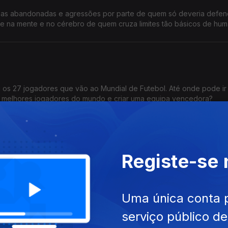
nças abandonadas e agressões por parte de quem só deveria defen
ece na mente e no cérebro de quem cruza limites tão básicos de hu
 os 27 jogadores que vão ao Mundial de Futebol. Até onde pode ir
s melhores jogadores do mundo e criar uma equipa vencedora?
Registe-se
argo do Rato; a preparação para o período dos incêndios; a segura
sta ao Ministro da Administração Interna, Luís Neves, na Grande Entr
Uma única conta 
serviço público d