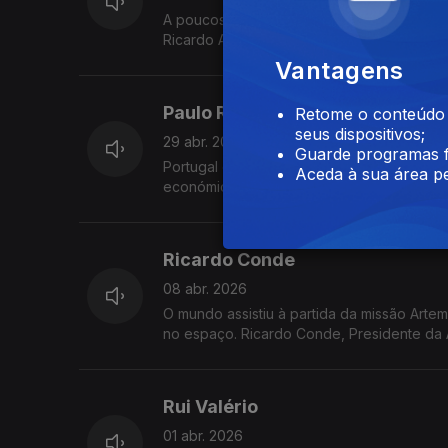
A poucos dias da apresentação em Lisboa 
Ricardo Araújo Pereira vem à Grande Entre
Vantagens
Paulo Rangel
Retome o conteúdo a
seus dispositivos;
29 abr. 2026
Guarde programas f
Portugal e a Guerra no Mundo. O que mudou
Aceda à sua área pe
económicos e políticos da guerra. O Minis
Entrevista com Vítor Gonçalves.
Ricardo Conde
08 abr. 2026
O mundo assistiu à partida da missão Artemi
no espaço. Ricardo Conde, Presidente da 
sobre este extraordinário desenvolvimento 
Rui Valério
01 abr. 2026