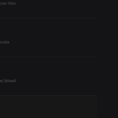
 com Vítor
evista
 Stilwell