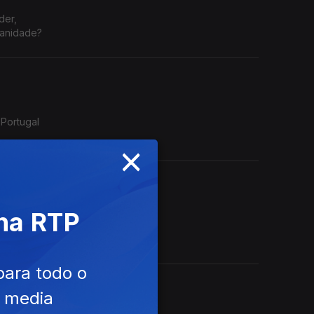
der,
manidade?
 Portugal
×
 na RTP
nça e a
evista
para todo o
e media