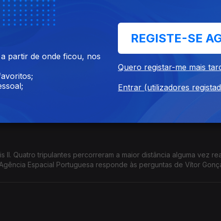
do espetáculo de stand-up "Verificando se você é humano", o hum
vista com Vítor Gonçalves
REGISTE-SE A
 partir de onde ficou, nos
Quero registar-me mais tar
avoritos;
 com o ataque ao Irão. A posição de Portugal no conflito. Os impa
ssoal;
Entrar (utilizadores regista
tro de Estado e dos Negócios Estrangeiros, Paulo Rangel, na Grand
s II. Quatro tripulantes percorreram a maior distância alguma vez re
Agência Espacial Portuguesa responde às perguntas de Vítor Gonç
científico.