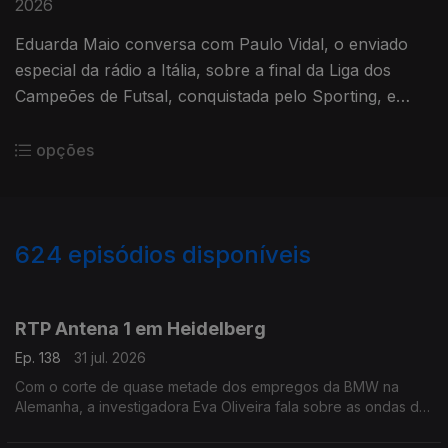
2026
Eduarda Maio conversa com Paulo Vidal, o enviado
especial da rádio a Itália, sobre a final da Liga dos
Campeões de Futsal, conquistada pelo Sporting, e
ainda sobre a reforma do sistema judicial italiano.
opções
624
episódios disponíveis
943056
939609
935683
931510
927125
RTP Antena 1 em Heidelberg
Ep. 138
31 jul. 2026
Com o corte de quase metade dos empregos da BMW na
Alemanha, a investigadora Eva Oliveira fala sobre as ondas de
choque que podem ser gerada. Ainda o ataque em Berlim que
aconteceu no sábado numa marcha LGBT+.