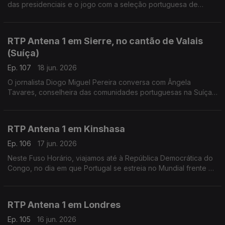
das presidenciais e o jogo com a seleção portuguesa de
futebol. Falamos sobre isso com o professor universitário
Miguel Barreto Henriques, a partir de Bogotá.
RTP Antena 1 em Sierre, no cantão de Valais
(Suíça)
Ep. 107
18 jun. 2026
O jornalista Diogo Miguel Pereira conversa com Ângela
Tavares, conselheira das comunidades portuguesas na Suíça,
sobre o referendo na imigração e a reforma no Ensino de
Português no Estrangeiro.
RTP Antena 1 em Kinshasa
Ep. 106
17 jun. 2026
Neste Fuso Horário, viajamos até à República Democrática do
Congo, no dia em que Portugal se estreia no Mundial frente à
equipa africana. Conversamos com Liliana Gaspar, residente
no país há vários anos.
RTP Antena 1 em Londres
Ep. 105
16 jun. 2026