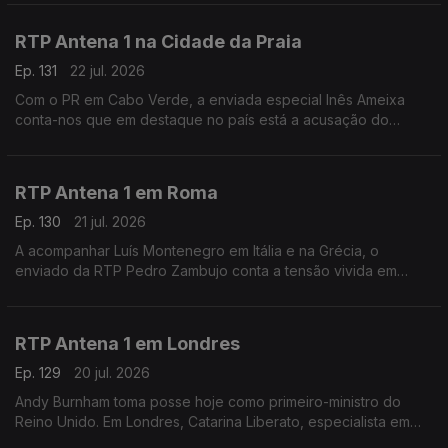
Silva fala-nos deste encontro empresarial.
RTP Antena 1 na Cidade da Praia
Ep. 131
22 jul. 2026
Com o PR em Cabo Verde, a enviada especial Inês Ameixa
conta-nos que em destaque no país está a acusação do
Ministério Público ao Primeiro-Ministro Francisco Carvalho, que
está a ser acusado de corrupção.
RTP Antena 1 em Roma
Ep. 130
21 jul. 2026
A acompanhar Luís Montenegro em Itália e na Grécia, o
enviado da RTP Pedro Zambujo conta a tensão vivida em
Bolonha, de uma morte causada por alegada violência policial.
Ainda os pormenores da visita do PM português.
RTP Antena 1 em Londres
Ep. 129
20 jul. 2026
Andy Burnham toma posse hoje como primeiro-ministro do
Reino Unido. Em Londres, Catarina Liberato, especialista em
Política Externa Britânica, conta-nos o que esperar deste novo