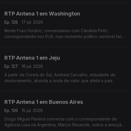
líder do governo britânico.
RTP Antena 1 em Washington
Ep. 128
17 jul. 2026
Neste Fuso Horário, conversamos com Cândida Pinto,
correspondente nos EUA, num momento político sensível face
à guerra no Irão e na vespéra da final do mundial.
RTP Antena 1 em Jeju
Ep. 127
16 jul. 2026
A partir da Coreia do Sul, Andreia Carvalho, estudante de
doutoramento, aborda a onda de calor que afeta o país.
RTP Antena 1 em Buenos Aires
Ep. 126
15 jul. 2026
Diogo Miguel Pereira conversa com o correspondente da
Agência Lusa na Argentina, Márcio Resende, sobre a emoção
à volta da meia final de mais logo do mundial, entre Argentina