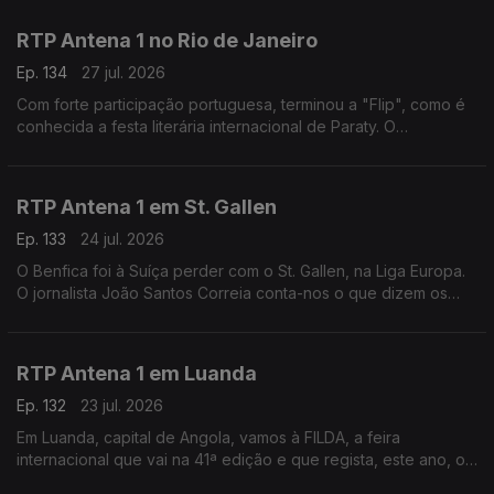
nome que a capital.
RTP Antena 1 no Rio de Janeiro
Ep. 134
27 jul. 2026
Com forte participação portuguesa, terminou a "Flip", como é
conhecida a festa literária internacional de Paraty. O
correspondente no Brasil, Daniel Catalão, esteve lá e fala do
evento e da Casa de Portugal instalada.
RTP Antena 1 em St. Gallen
Ep. 133
24 jul. 2026
O Benfica foi à Suíça perder com o St. Gallen, na Liga Europa.
O jornalista João Santos Correia conta-nos o que dizem os
jornais, esta manhã, sobre esse jogo - e fala-nos, ainda, do
último fabricante de gravatas do país.
RTP Antena 1 em Luanda
Ep. 132
23 jul. 2026
Em Luanda, capital de Angola, vamos à FILDA, a feira
internacional que vai na 41ª edição e que regista, este ano, o
maior número de participações de sempre. O jornalista José