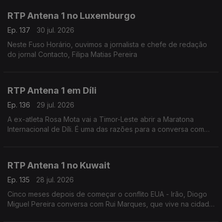
RTP Antena 1 no Luxemburgo
Ep. 137
30 jul. 2026
Neste Fuso Horário, ouvimos a jornalista e chefe de redação
do jornal Contacto, Filipa Matias Pereira
RTP Antena 1 em Díli
Ep. 136
29 jul. 2026
A ex-atleta Rosa Mota vai a Timor-Leste abrir a Maratona
Internacional de Díli. É uma das razões para a conversa com
Marisa Serafim, correspondente da Lusa no país. Ainda a
tolerância zero contra o jogo online ilegal.
RTP Antena 1 no Kuwait
Ep. 135
28 jul. 2026
Cinco meses depois de começar o conflito EUA - Irão, Diogo
Miguel Pereira conversa com Rui Marques, que vive na cidade
do Kuwait, sobre a situação neste país - que tem o mesmo