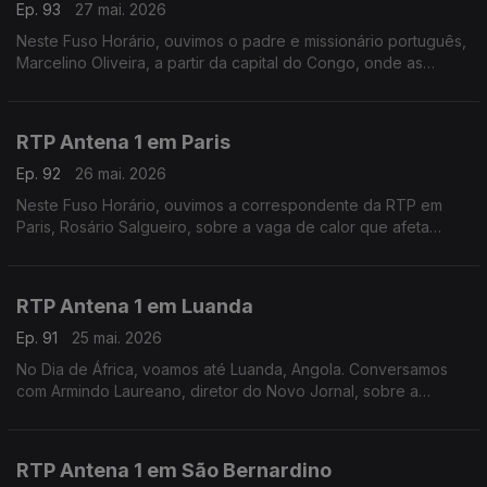
Ep. 93
27 mai. 2026
Neste Fuso Horário, ouvimos o padre e missionário português,
Marcelino Oliveira, a partir da capital do Congo, onde as
autoridades de saúde tentam conter o surto de Ébola que já
provocou mais de 100 mortes.
RTP Antena 1 em Paris
Ep. 92
26 mai. 2026
Neste Fuso Horário, ouvimos a correspondente da RTP em
Paris, Rosário Salgueiro, sobre a vaga de calor que afeta
França e outros países europeus.
RTP Antena 1 em Luanda
Ep. 91
25 mai. 2026
No Dia de África, voamos até Luanda, Angola. Conversamos
com Armindo Laureano, diretor do Novo Jornal, sobre a
importância deste dia, mas também sobre o perigo do ébola e
a tragédia numa mina de ouro em Nambuangongo.
RTP Antena 1 em São Bernardino