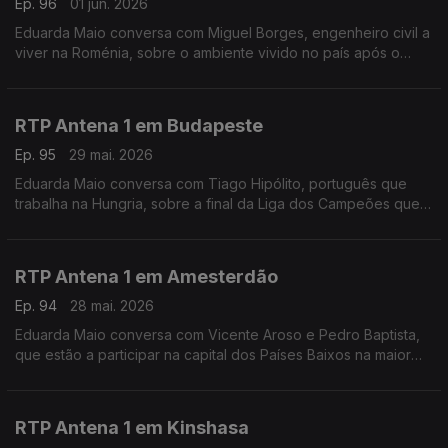
Ep. 96
01 jun. 2026
Eduarda Maio conversa com Miguel Borges, engenheiro civil a
viver na Roménia, sobre o ambiente vivido no país após o
drone russo que atingiu um prédio residencial em Galati.
RTP Antena 1 em Budapeste
Ep. 95
29 mai. 2026
Eduarda Maio conversa com Tiago Hipólito, português que
trabalha na Hungria, sobre a final da Liga dos Campeões que
vai decorrer em Budapeste e ainda sobre a visita do novo
primeiro ministro húngaro a Bruxelas.
RTP Antena 1 em Amesterdão
Ep. 94
28 mai. 2026
Eduarda Maio conversa com Vicente Aroso e Pedro Baptista,
que estão a participar na capital dos Países Baixos na maior
conferência de nanossatélites da Europa, o SmallSat. Estão
num equipa do Instituto Superior Técnico.
RTP Antena 1 em Kinshasa