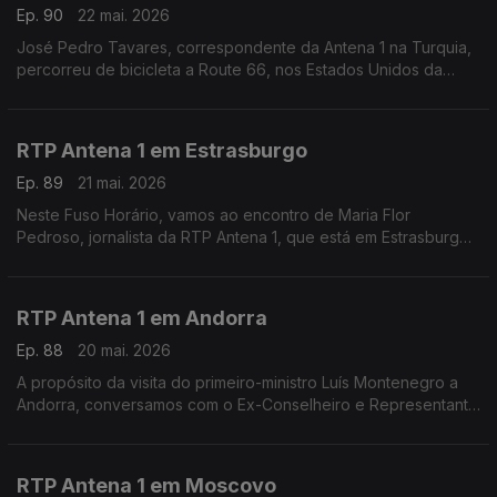
Ep. 90
22 mai. 2026
José Pedro Tavares, correspondente da Antena 1 na Turquia,
percorreu de bicicleta a Route 66, nos Estados Unidos da
América. Falamos com ele na reta final da viagem, em São
Bernardino, nos arredores de Los Angeles.
RTP Antena 1 em Estrasburgo
Ep. 89
21 mai. 2026
Neste Fuso Horário, vamos ao encontro de Maria Flor
Pedroso, jornalista da RTP Antena 1, que está em Estrasburgo
para uma edição especial do programa Geometria Varíavel,
num contexto em que a geopolítica domina na Europa
RTP Antena 1 em Andorra
Ep. 88
20 mai. 2026
A propósito da visita do primeiro-ministro Luís Montenegro a
Andorra, conversamos com o Ex-Conselheiro e Representante
das Comunidades Portuguesas José Manuel Silva. Com
Eduarda Maio.
RTP Antena 1 em Moscovo