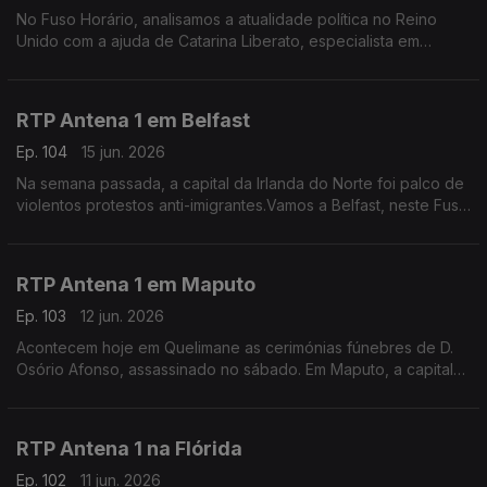
No Fuso Horário, analisamos a atualidade política no Reino
Unido com a ajuda de Catarina Liberato, especialista em
Política Externa britãnica e docente universitária.
RTP Antena 1 em Belfast
Ep. 104
15 jun. 2026
Na semana passada, a capital da Irlanda do Norte foi palco de
violentos protestos anti-imigrantes.Vamos a Belfast, neste Fuso
Horário, perguntar à portuguesa Filipa Maia como estão agora
os ânimos no país.
RTP Antena 1 em Maputo
Ep. 103
12 jun. 2026
Acontecem hoje em Quelimane as cerimónias fúnebres de D.
Osório Afonso, assassinado no sábado. Em Maputo, a capital
de Moçambique, o jornalista Tiago Contreiras dá conta dos
últimos desenvolvimentos deste crime.
RTP Antena 1 na Flórida
Ep. 102
11 jun. 2026