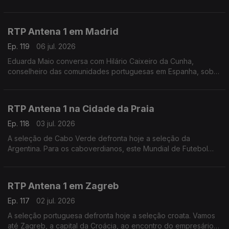
NATO, um encontro que levou a que muita gente tirasse férias
na região: "Nunca vi esta cidade tão vazia".
RTP Antena 1 em Madrid
Ep. 119
06 jul. 2026
Eduarda Maio conversa com Hilário Caixeiro da Cunha,
conselheiro das comunidades portuguesas em Espanha, sobre
as perspectivas da população para o duelo ibérico de logo à
noite nos oitavos de final do Mundial de futebol
RTP Antena 1 na Cidade da Praia
Ep. 118
03 jul. 2026
A seleção de Cabo Verde defronta hoje a seleção da
Argentina. Para os caboverdianos, este Mundial de Futebol
tem sido uma festa. É isso que nos conta o jornalista Carlos
Santos, a partir da Cidade da Praia.
RTP Antena 1 em Zagreb
Ep. 117
02 jul. 2026
A seleção portuguesa defronta hoje a seleção croata. Vamos
até Zagreb, a capital da Croácia, ao encontro do empresário