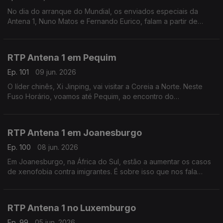
No dia do arranque do Mundial, os enviados especiais da
Antena 1, Nuno Matos e Fernando Eurico, falam a partir de
Palm Beach, nos Estados Unidos, a zona onde vai estar
instalada a seleção portuguesa. Com Eduarda Maio.
RTP Antena 1 em Pequim
Ep. 101
09 jun. 2026
O líder chinês, Xi Jinping, vai visitar a Coreia a Norte. Neste
Fuso Horário, voamos até Pequim, ao encontro do
correspondente da Lusa, João Pimenta, para perceber as
motivações desta visita rara. Com Eduarda Maio.
RTP Antena 1 em Joanesburgo
Ep. 100
08 jun. 2026
Em Joanesburgo, na África do Sul, estão a aumentar os casos
de xenofobia contra imigrantes. É sobre isso que nos fala
Vasco Abreu, Conselheiro das Comunidades Portuguesas.
Com Eduarda Maio.
RTP Antena 1 no Luxemburgo
Ep. 99
05 jun. 2026