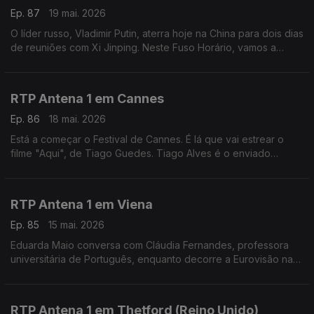
Ep. 87
19 mai. 2026
O líder russo, Vladimir Putin, aterra hoje na China para dois dias
de reuniões com Xi Jinping. Neste Fuso Horário, vamos a
Moscovo, ao encontro do jornalista Evgueni Muravich,
perceber os contornos desta visita.
RTP Antena 1 em Cannes
Ep. 86
18 mai. 2026
Está a começar o Festival de Cannes. É lá que vai estrear o
filme "Aqui", de Tiago Guedes. Tiago Alves é o enviado
especial da rádio à capital francesa do cinema e fala-nos dos
filmes que estão em exibição.
RTP Antena 1 em Viena
Ep. 85
15 mai. 2026
Eduarda Maio conversa com Cláudia Fernandes, professora
universitária de Português, enquanto decorre a Eurovisão na
Áustria. Numa edição com boicotes pela presença de Israel,
qual o ambiente no país?
RTP Antena 1 em Thetford (Reino Unido)