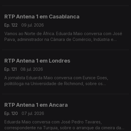
portuguesas. Há portugueses que querem "vingança" contra
Espanha. Ainda as dificuldades dos governos regionais.
RTP Antena 1 em Casablanca
Ep. 122
09 jul. 2026
Vamos ao Norte de África. Eduarda Maio conversa com José
Paiva, administrador na Câmara de Comércio, Indústria e
Serviços de Portugal, sobre o jogo de mais logo entre
Marrocos e França e o impacto do Mundial nos negócios
RTP Antena 1 em Londres
Ep. 121
08 jul. 2026
A jornalista Eduarda Maio conversa com Eunice Goes,
politóloga na Universidade de Richmond, sobre os
preparativos finais para a abertura oficial das candidaturas à
liderança do Partido Trabalhista no Reino Unido.
RTP Antena 1 em Ancara
Ep. 120
07 jul. 2026
Eduarda Maio conversa com José Pedro Tavares,
correspondente na Turquia, sobre o arranque da cimeira da