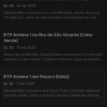
Ep. 84
14 mai. 2026
Eduarda Maio conversa com João Noronha, diretor do jornal
"As Notícias", sobre as mais recentes informações da crise
política no Reino Unido.
RTP Antena 1 na Ilha de São Vicente (Cabo
Verde)
Ep. 83
13 mai. 2026
Vamos até ao Mindelo. Eduarda Maio conversa com o enviado
especial a Cabo Verde, Frederico Pinheiro, sobre as eleições
no país no dia 17 de maio e ainda sobre o Festival Kontornu
que decorre por estes dias.
RTP Antena 1 em Pesaro (Itália)
Ep. 82
11 mai. 2026
Eduarda Maio conversa com Paulo Vidal, o enviado especial
da rádio a Itália, sobre a final da Liga dos Campeões de Futsal,
conquistada pelo Sporting, e ainda sobre a reforma do sistema
judicial italiano.