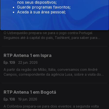
Francisco Guterres “Lu Olo”. Em Díli, a jornalista Marisa Serafim
nos seus dispositivos;
fala sobre o funeral deste antigo presidente.
Guarde programas favoritos;
Aceda à sua área pessoal;
RTP Antena 1 em Tashkent
Ep. 110
23 jun. 2026
O Uzbequistão prepara-se para o jogo contra Portugal.
Seguimos até à capital do país, Tashkent, para saber para
saber como é que o empresário português David Gonçalves
está a acompanhar o Mundial de Futebol.
RTP Antena 1 em Ispra
Ep. 109
22 jun. 2026
A partir da região de Milão, Itália, conversamos com André
Campos, correspondente da agência Lusa, sobre a visita do
Papa Leão XIV à sede do Programa Alimentar Mundial
RTP Antena 1 em Bogotá
Ep. 108
19 jun. 2026
A Colômbia prepara-se para dois eventos: a segunda volta