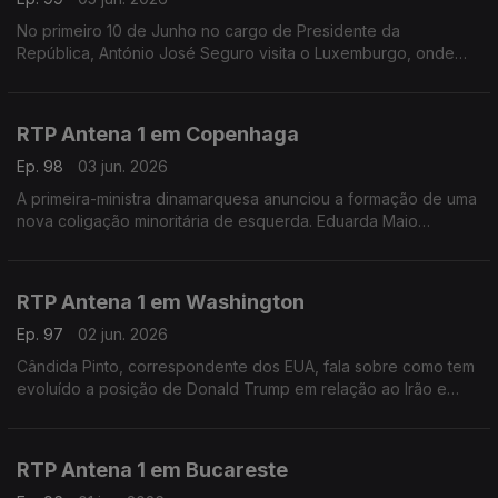
No primeiro 10 de Junho no cargo de Presidente da
República, António José Seguro visita o Luxemburgo, onde
vivem mais de 89 mil portugueses. Vamos até lá, ao encontro
da jornalista do Contacto, Filipa Matias Pereira.
RTP Antena 1 em Copenhaga
Ep. 98
03 jun. 2026
A primeira-ministra dinamarquesa anunciou a formação de uma
nova coligação minoritária de esquerda. Eduarda Maio
conversa sobre isso com Carmina Cordeiro, presidente da
Associação Portuguesa na Dinamarca.
RTP Antena 1 em Washington
Ep. 97
02 jun. 2026
Cândida Pinto, correspondente dos EUA, fala sobre como tem
evoluído a posição de Donald Trump em relação ao Irão e
sobre as hipóteses de Portugal ser eleito no Conselho de
Segurança da ONU.
RTP Antena 1 em Bucareste