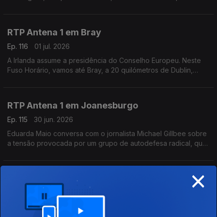
André Mendo, para saber como é que o país está a viver este
Mundial de Futebol.
RTP Antena 1 em Bray
Ep. 116
01 jul. 2026
A Irlanda assume a presidência do Conselho Europeu. Neste
Fuso Horário, vamos até Bray, a 20 quilómetros de Dublin,
onde encontramos o escritor e empresário Vítor Vicente.
Falamos sobre diálogo cultural, calor e futebol.
RTP Antena 1 em Joanesburgo
Ep. 115
30 jun. 2026
Eduarda Maio conversa com o jornalista Michael Gillbee sobre
a tensão provocada por um grupo de autodefesa radical, que
deu até hoje para os migrantes irregulares abandonarem a
África do Sul.
×
RTP Antena 1 em Estugarda
Ep. 114
29 jun. 2026
No arranque da semana, começamos o Fuso Horário na
Alemanha: convidamos Carlos Alceu, economista residente em