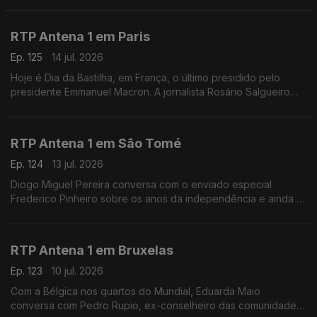
e Inglaterra
RTP Antena 1 em Paris
Ep. 125
14 jul. 2026
Hoje é Dia da Bastilha, em França, o último presidido pelo
presidente Emmanuel Macron. A jornalista Rosário Salgueiro
conta-nos o que está previsto nas comemorações e fala-nos
também de calor e de futebol.
RTP Antena 1 em São Tomé
Ep. 124
13 jul. 2026
Diogo Miguel Pereira conversa com o enviado especial
Frederico Pinheiro sobre os anos da independência e ainda o
início da semana decisiva da campanha eleitoral para as
presidenciais de domingo em São Tomé e Príncipe
RTP Antena 1 em Bruxelas
Ep. 123
10 jul. 2026
Com a Bélgica nos quartos do Mundial, Eduarda Maio
conversa com Pedro Rupio, ex-conselheiro das comunidades