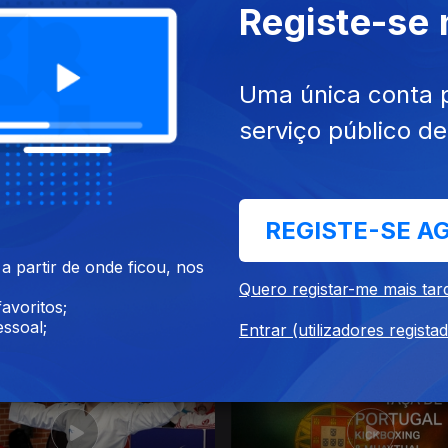
Registe-se
ato Lisboa Kickboxing
Campeonato Lisboa Kickbox
nas de Velocidade 2026
Ringue 2026
Uma única conta 
serviço público d
REGISTE-SE A
026
13 fev. 2026
 partir de onde ficou, nos
Nacional Muaythai 2026
Campeonato Regional Kickb
Quero registar-me mais tar
Sul 2026
avoritos;
ssoal;
Entrar (utilizadores regista