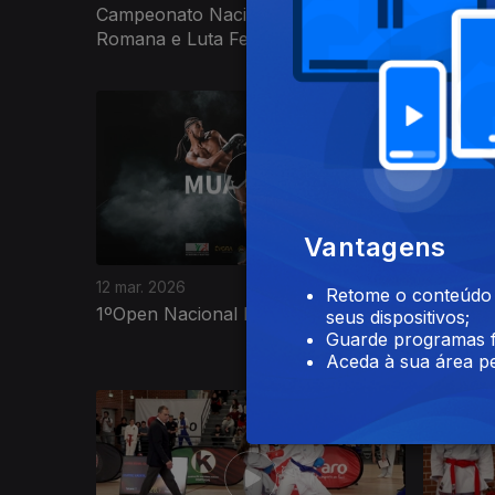
Campeonato Nacional de Greco
Campeon
Romana e Luta Feminina 2026
Discipli
Vantagens
12 mar. 2026
04 mar. 2
Retome o conteúdo a
1ºOpen Nacional Muaythai II 2026
1ºOpen 
seus dispositivos;
Guarde programas f
Aceda à sua área pe