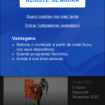
REGISTE-SE AGORA
Nacional de
Infantis,
Iniciados e
Quero registar-me mais tarde
Juvenis de
Karaté 2025
Entrar (utilizadores registados)
Vantagens
19 abr. 2025
Campeonato
Retome o conteúdo a partir de onde ficou,
Nacional de
nos seus dispositivos;
Clubes de
Guarde programas favoritos;
Karaté 2025
Aceda à sua área pessoal;
09 abr. 2025
II Open
Nacional
Muaythai 2025