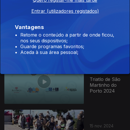
Entrar (utilizadores registados)
816232
19 mar. 2025
Vantagens
Duatlo de
Arronches
Retome o conteúdo a partir de onde ficou,
2025
nos seus dispositivos;
Guarde programas favoritos;
Aceda à sua área pessoal;
15 dez. 2024
Triatlo de São
Martinho do
Porto 2024
15 nov. 2024