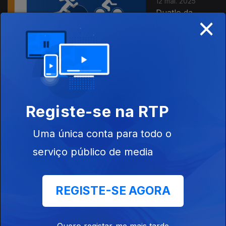
12 mai. 2025
Duatlo da
×
Malhada Sorda
2025
10 abr. 2025
Duatlo de
Registe-se na RTP
Famalicão 2025
Uma única conta para todo o
serviço público de media
20 mar. 2025
REGISTE-SE AGORA
Duatlo de
Grândola 2025
Quero registar-me mais tarde