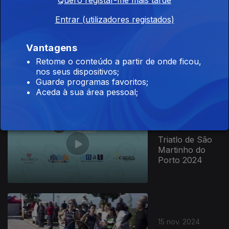
Entrar (utilizadores registados)
816232
19 mar. 2025
Vantagens
Duatlo de
Arronches
Retome o conteúdo a partir de onde ficou,
2025
nos seus dispositivos;
Guarde programas favoritos;
Aceda à sua área pessoal;
15 dez. 2024
Triatlo de São
Martinho do
Porto 2024
15 nov. 2024