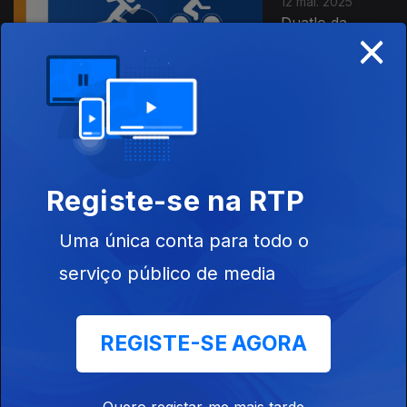
12 mai. 2025
Duatlo da
×
Malhada Sorda
2025
10 abr. 2025
Duatlo de
Registe-se na RTP
Famalicão 2025
Uma única conta para todo o
serviço público de media
20 mar. 2025
REGISTE-SE AGORA
Duatlo de
Grândola 2025
Quero registar-me mais tarde