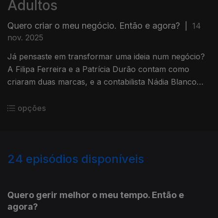
Adultos
Quero criar o meu negócio. Então e agora?
|
14
nov. 2025
Já pensaste em transformar uma ideia num negócio?
A Filipa Ferreira e a Patrícia Durão contam como
criaram duas marcas, e a contabilista Nádia Blanco
partilha dicas para dar os primeiros passos com
confiança.
opções
24
episódios disponíveis
882763
925515
Quero gerir melhor o meu tempo. Então e
agora?