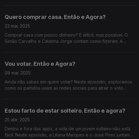
Yvan Mendes e da Margarida Trindade.
Quero comprar casa. Então e Agora?
23 mai. 2025
Comprar casa com pouco dinheiro? É difícil, mas possível. O
Simão Carvalho e Catarina Jorge contam como fizeram. A
especialista Natália Nunes dá dicas para entrares no mercado
com os pés assentes na terra.
Vou votar. Então e Agora?
09 mai. 2025
Ainda não sabes em quem votar? Neste episódio, exploramos
como os partidos usam as redes sociais para atrair o voto
jovem, com Francisco Araújo, Gonçalo Ribeiro Telles e Inês
Ameixa.
Estou farto de estar solteiro. Então e agora?
25 abr. 2025
Dentro e fora das apps, a vida de um jovem solteiro não está
fácil. Neste episódio, a Liliana Marques e o José Pires juntam-