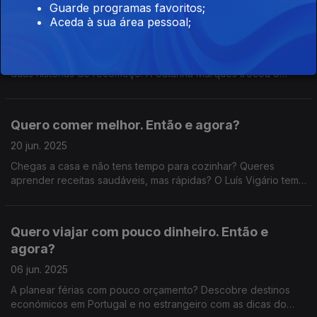
Guarde programas favoritos;
Não gosto da minha profissão. Então e agora?
Aceda à sua área pessoal;
04 jul. 2025
Sentes-te preso na tua profissão? Neste episódio, ouvimos
duas histórias de recomeço. A Catarina Marques trocou o
jornalismo pelo ensino e a Lourdes Monteiro deixou a Química
para ajudar outros a mudar de carreira.
Quero comer melhor. Então e agora?
20 jun. 2025
Chegas a casa e não tens tempo para cozinhar? Queres
aprender receitas saudáveis, mas rápidas? O Luís Vigário tem
os mesmos dilemas que tu e a nutricionista Bárbara Oliveiras
dá as respostas.
Quero viajar com pouco dinheiro. Então e
agora?
06 jun. 2025
A planear férias com pouco orçamento? Descobre destinos
económicos em Portugal e no estrangeiro com as dicas do