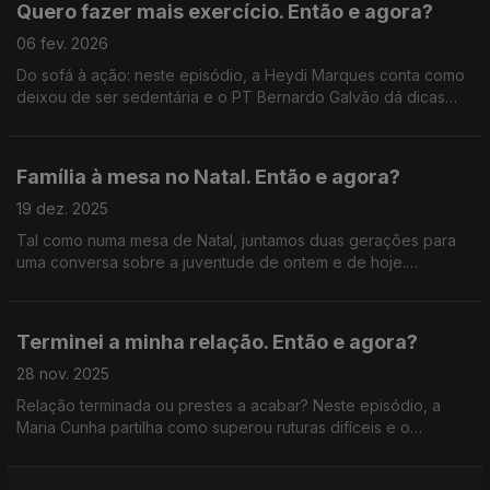
Quero fazer mais exercício. Então e agora?
06 fev. 2026
Do sofá à ação: neste episódio, a Heydi Marques conta como
deixou de ser sedentária e o PT Bernardo Galvão dá dicas
para passar da teoria à prática, sem desculpas.
Família à mesa no Natal. Então e agora?
19 dez. 2025
Tal como numa mesa de Natal, juntamos duas gerações para
uma conversa sobre a juventude de ontem e de hoje.
Recebemos a avó Carmo, uma verdadeira estrela das redes
sociais, e a neta mais velha, Feliciana Bastos.
Terminei a minha relação. Então e agora?
28 nov. 2025
Relação terminada ou prestes a acabar? Neste episódio, a
Maria Cunha partilha como superou ruturas difíceis e o
psicólogo Mauro Paulino revela as estratégias para curar um
coração partido.