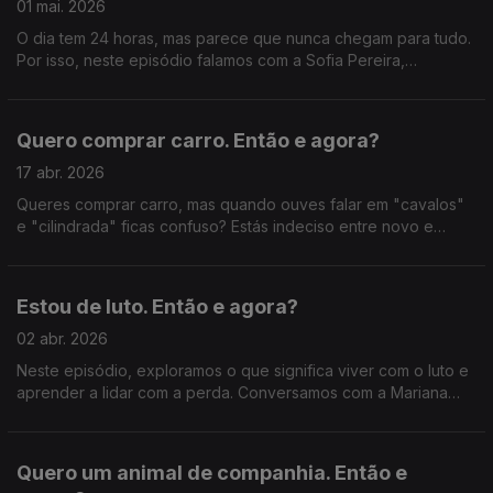
01 mai. 2026
O dia tem 24 horas, mas parece que nunca chegam para tudo.
Por isso, neste episódio falamos com a Sofia Pereira,
especialista em Gestão Consciente do Tempo.
Quero comprar carro. Então e agora?
17 abr. 2026
Queres comprar carro, mas quando ouves falar em "cavalos"
e "cilindrada" ficas confuso? Estás indeciso entre novo e
usado? Neste episódio, falamos com o Diogo Fernandes,
entusiasta automóvel, e com Pedro Miranda, da DECO
Estou de luto. Então e agora?
02 abr. 2026
Neste episódio, exploramos o que significa viver com o luto e
aprender a lidar com a perda. Conversamos com a Mariana
Ideias, que perdeu os pais, e com a Sara Albuquerque,
psicóloga clínica.
Quero um animal de companhia. Então e