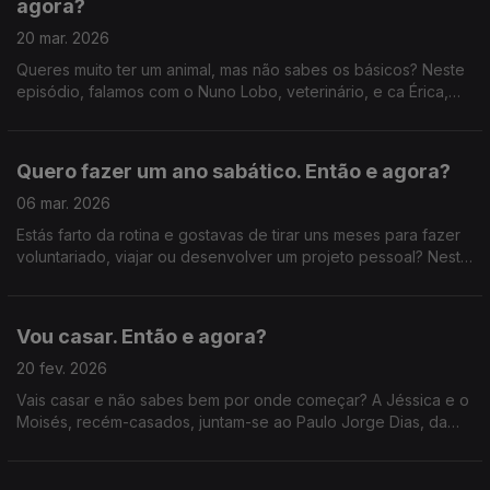
agora?
20 mar. 2026
Queres muito ter um animal, mas não sabes os básicos? Neste
episódio, falamos com o Nuno Lobo, veterinário, e ca Érica,
recém-dona do Luffy, para perceber o que é mesmo essencial
saber antes (e depois) de dar este passo.
Quero fazer um ano sabático. Então e agora?
06 mar. 2026
Estás farto da rotina e gostavas de tirar uns meses para fazer
voluntariado, viajar ou desenvolver um projeto pessoal? Neste
episódio, ouvimos a Diana, que tirou um ano sábatico, e a
Marta, da Gap Year Portugal.
Vou casar. Então e agora?
20 fev. 2026
Vais casar e não sabes bem por onde começar? A Jéssica e o
Moisés, recém-casados, juntam-se ao Paulo Jorge Dias, da
página Chez Go Dias, e ajudam-nos a montar guia para
orientar outros noivos.