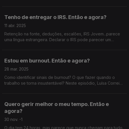
se a nós para analisar o mercado amoroso, com as dicas da
Dating Coach Tânia Líbano.
Tenho de entregar o IRS. Então e agora?
11 abr. 2025
Retenção na fonte, deduções, escalões, IRS Jovem...parece
uma língua estrangeira. Declarar o IRS pode parecer um
pesadelo, mas neste episódio descomplicamos tudo com a
ajuda da contabilista Joana Rocha.
Estou em burnout. Então e agora?
28 mar. 2025
Como identificar sinais de burnout? O que fazer quando o
trabalho se torna insustentável? Neste episódio, Luísa Correia
partilha a sua experiência, e a psicóloga Tânia Gaspar sugere
estratégias para lidar com a pressão.
Quero gerir melhor o meu tempo. Então e
agora?
30 nov. -1
O dia tem 24 horas, mas parece que nunca chegam para tudo.