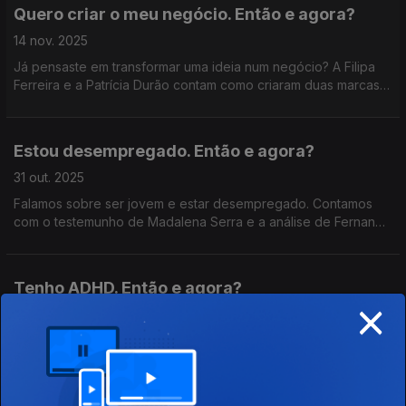
Quero criar o meu negócio. Então e agora?
14 nov. 2025
Já pensaste em transformar uma ideia num negócio? A Filipa
Ferreira e a Patrícia Durão contam como criaram duas marcas,
e a contabilista Nádia Blanco partilha dicas para dar os
primeiros passos com confiança.
Estou desempregado. Então e agora?
31 out. 2025
Falamos sobre ser jovem e estar desempregado. Contamos
com o testemunho de Madalena Serra e a análise de Fernando
Neves de Almeida, autor de vários livros sobre psicologia
aplicada à gestão e aos recursos humanos
Tenho ADHD. Então e agora?
×
17 out. 2025
Neste episódio falamos sobre o ADHD ou THDA, com o
testemunho do Levi Galaio e a análise do psiquiatra Carlos
Filipe sobre os desafios e mitos desta condição.