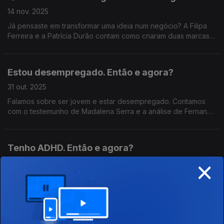
14 nov. 2025
Já pensaste em transformar uma ideia num negócio? A Filipa
Ferreira e a Patrícia Durão contam como criaram duas marcas,
e a contabilista Nádia Blanco partilha dicas para dar os
primeiros passos com confiança.
Estou desempregado. Então e agora?
31 out. 2025
Falamos sobre ser jovem e estar desempregado. Contamos
com o testemunho de Madalena Serra e a análise de Fernando
Neves de Almeida, autor de vários livros sobre psicologia
aplicada à gestão e aos recursos humanos
Tenho ADHD. Então e agora?
×
17 out. 2025
Neste episódio falamos sobre o ADHD ou THDA, com o
testemunho do Levi Galaio e a análise do psiquiatra Carlos
Filipe sobre os desafios e mitos desta condição.
Divulgaram as minhas nudes. Então e agora?