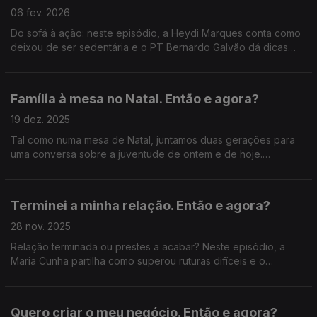
06 fev. 2026
Do sofá à ação: neste episódio, a Heydi Marques conta como
deixou de ser sedentária e o PT Bernardo Galvão dá dicas
para passar da teoria à prática, sem desculpas.
Família à mesa no Natal. Então e agora?
19 dez. 2025
Tal como numa mesa de Natal, juntamos duas gerações para
uma conversa sobre a juventude de ontem e de hoje.
Recebemos a avó Carmo, uma verdadeira estrela das redes
sociais, e a neta mais velha, Feliciana Bastos.
Terminei a minha relação. Então e agora?
28 nov. 2025
Relação terminada ou prestes a acabar? Neste episódio, a
Maria Cunha partilha como superou ruturas difíceis e o
psicólogo Mauro Paulino revela as estratégias para curar um
coração partido.
Quero criar o meu negócio. Então e agora?