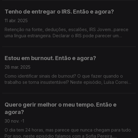
Dating Coach Tânia Líbano.
Tenho de entregar o IRS. Então e agora?
11 abr. 2025
Retenção na fonte, deduções, escalões, IRS Jovem...parece
uma língua estrangeira. Declarar o IRS pode parecer um
pesadelo, mas neste episódio descomplicamos tudo com a
ajuda da contabilista Joana Rocha.
Estou em burnout. Então e agora?
28 mar. 2025
Como identificar sinais de burnout? O que fazer quando o
trabalho se torna insustentável? Neste episódio, Luísa Correia
partilha a sua experiência, e a psicóloga Tânia Gaspar sugere
estratégias para lidar com a pressão.
Quero gerir melhor o meu tempo. Então e
agora?
30 nov. -1
O dia tem 24 horas, mas parece que nunca chegam para tudo.
Por isso, neste episódio falamos com a Sofia Pereira,