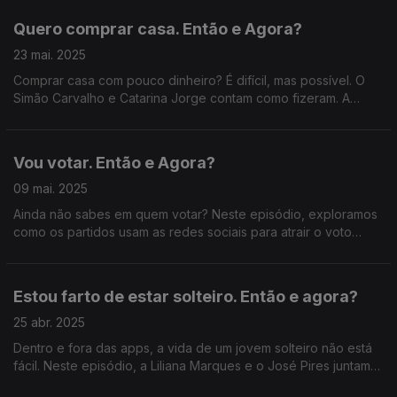
Quero comprar casa. Então e Agora?
23 mai. 2025
Comprar casa com pouco dinheiro? É difícil, mas possível. O
Simão Carvalho e Catarina Jorge contam como fizeram. A
especialista Natália Nunes dá dicas para entrares no mercado
com os pés assentes na terra.
Vou votar. Então e Agora?
09 mai. 2025
Ainda não sabes em quem votar? Neste episódio, exploramos
como os partidos usam as redes sociais para atrair o voto
jovem, com Francisco Araújo, Gonçalo Ribeiro Telles e Inês
Ameixa.
Estou farto de estar solteiro. Então e agora?
25 abr. 2025
Dentro e fora das apps, a vida de um jovem solteiro não está
fácil. Neste episódio, a Liliana Marques e o José Pires juntam-
se a nós para analisar o mercado amoroso, com as dicas da