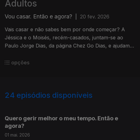
Adultos
Vou casar. Então e agora?
|
20 fev. 2026
Vais casar e não sabes bem por onde começar? A
Jéssica e o Moisés, recém-casados, juntam-se ao
Paulo Jorge Dias, da página Chez Go Dias, e ajudam-
nos a montar guia para orientar outros noivos.
opções
24
episódios disponíveis
882763
925515
Quero gerir melhor o meu tempo. Então e
agora?
01 mai. 2026