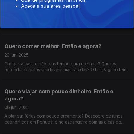
Não gosto da minha profissão. Então e agora?
Aceda à sua área pessoal;
04 jul. 2025
Sentes-te preso na tua profissão? Neste episódio, ouvimos
duas histórias de recomeço. A Catarina Marques trocou o
jornalismo pelo ensino e a Lourdes Monteiro deixou a Química
para ajudar outros a mudar de carreira.
Quero comer melhor. Então e agora?
20 jun. 2025
Chegas a casa e não tens tempo para cozinhar? Queres
aprender receitas saudáveis, mas rápidas? O Luís Vigário tem
os mesmos dilemas que tu e a nutricionista Bárbara Oliveiras
dá as respostas.
Quero viajar com pouco dinheiro. Então e
agora?
06 jun. 2025
A planear férias com pouco orçamento? Descobre destinos
económicos em Portugal e no estrangeiro com as dicas do
Yvan Mendes e da Margarida Trindade.