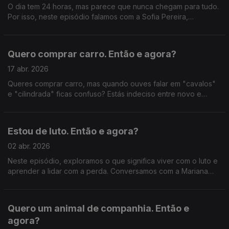
O dia tem 24 horas, mas parece que nunca chegam para tudo.
Por isso, neste episódio falamos com a Sofia Pereira,
especialista em Gestão Consciente do Tempo.
Quero comprar carro. Então e agora?
17 abr. 2026
Queres comprar carro, mas quando ouves falar em "cavalos"
e "cilindrada" ficas confuso? Estás indeciso entre novo e
usado? Neste episódio, falamos com o Diogo Fernandes,
entusiasta automóvel, e com Pedro Miranda, da DECO
Estou de luto. Então e agora?
02 abr. 2026
Neste episódio, exploramos o que significa viver com o luto e
aprender a lidar com a perda. Conversamos com a Mariana
Ideias, que perdeu os pais, e com a Sara Albuquerque,
psicóloga clínica.
Quero um animal de companhia. Então e
agora?