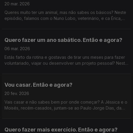
20 mar. 2026
Queres muito ter um animal, mas não sabes os básicos? Neste
episódio, falamos com o Nuno Lobo, veterinário, e ca Érica,
recém-dona do Luffy, para perceber o que é mesmo essencial
saber antes (e depois) de dar este passo.
Quero fazer um ano sabático. Então e agora?
06 mar. 2026
Estás farto da rotina e gostavas de tirar uns meses para fazer
voluntariado, viajar ou desenvolver um projeto pessoal? Neste
episódio, ouvimos a Diana, que tirou um ano sábatico, e a
Marta, da Gap Year Portugal.
Vou casar. Então e agora?
20 fev. 2026
Vais casar e não sabes bem por onde começar? A Jéssica e o
Moisés, recém-casados, juntam-se ao Paulo Jorge Dias, da
página Chez Go Dias, e ajudam-nos a montar guia para
orientar outros noivos.
Quero fazer mais exercício. Então e agora?