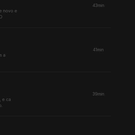
43min
re novo e
CO
41min
m a
39min
, e ca
o.