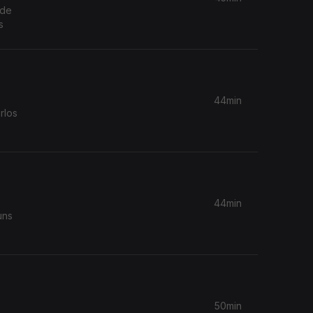
 de
s
44min
rlos
44min
uns
50min