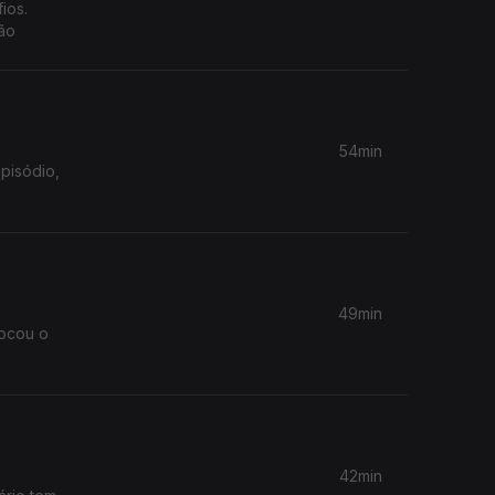
ios.
ção
54min
episódio,
49min
rocou o
42min