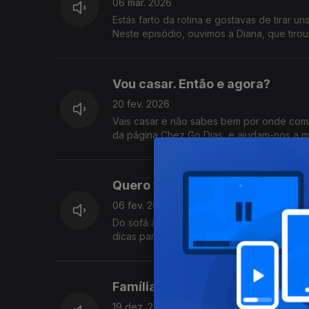
06 mar. 2026
Estás farto da rotina e gostavas de tirar u
Neste episódio, ouvimos a Diana, que tirou
Vou casar. Então e agora?
20 fev. 2026
Vais casar e não sabes bem por onde come
da página Chez Go Dias, e ajudam-nos a mo
Quero fazer mais exercício. Ent
06 fev. 2026
Do sofá à ação: neste episódio, a Heydi 
dicas para passar da teoria à prática, sem 
Família à mesa no Natal. Então 
19 dez. 2025