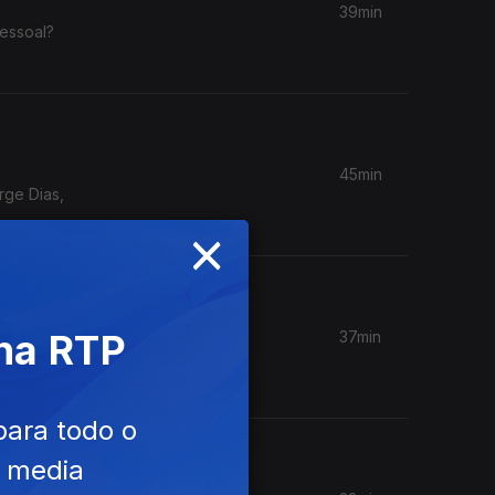
39min
pessoal?
45min
rge Dias,
×
 na RTP
37min
ão dá
para todo o
e media