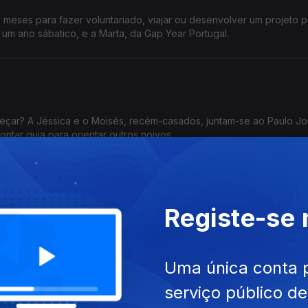
ns meses para fazer voluntariado, viajar ou desenvolver um projeto 
 um ano sábatico, e a Marta, da Gap Year Portugal.
çar? A Jéssica e o Moisés, recém-casados, juntam-se ao Paulo Jo
ntar guia para orientar outros noivos.
ão e agora?
Registe-se
Marques conta como deixou de ser sedentária e o PT Bernardo Galv
desculpas.
Uma única conta 
e agora?
serviço público d