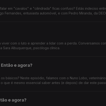
lar em "cavalos" e "cilindrada" ficas confuso? Estás indeciso ent
go Fernandes, entusiasta automóvel, e com Pedro Miranda, da DE
a viver com o luto e aprender a lidar com a perda. Conversamos co
a Sara Albuquerque, psicóloga clínica.
 Então e agora?
 os básicos? Neste episódio, falamos com o Nuno Lobo, veterinário
 o que é mesmo essencial saber antes (e depois) de dar este pass
ntão e agora?