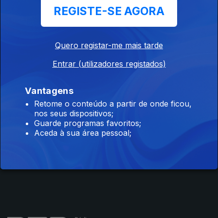
REGISTE-SE AGORA
Atletismo
Badminton
Canoagem
Quero registar-me mais tarde
Entrar (utilizadores registados)
Instale a aplicação
RTP Play
Vantagens
Retome o conteúdo a partir de onde ficou,
nos seus dispositivos;
Guarde programas favoritos;
Aceda à sua área pessoal;
Disponível para iOS, Android, Apple TV, Android TV e
CarPlay