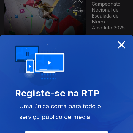
Campeonato
Nacional de
Escalada de
Bloco -
Absoluto 2025
×
854589
02 jun. 2025
Taça da Europa
de Escalada de
Bloco Jovens
2025
Registe-se na RTP
Este conteúdo faz parte de RTP
Uma única conta para todo o
Desporto
serviço público de media