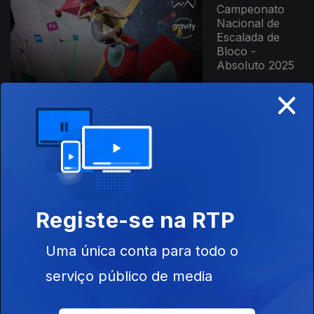
Campeonato
Nacional de
Escalada de
Bloco -
Absoluto 2025
×
854589
02 jun. 2025
Taça da Europa
de Escalada de
Bloco Jovens
2025
Registe-se na RTP
Este conteúdo faz parte de RTP
Uma única conta para todo o
Desporto
serviço público de media