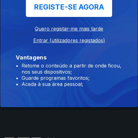
REGISTE-SE AGORA
Atletismo
Badminton
Canoagem
Quero registar-me mais tarde
Entrar (utilizadores registados)
Instale a aplicação
RTP Play
Vantagens
Retome o conteúdo a partir de onde ficou,
nos seus dispositivos;
Guarde programas favoritos;
Aceda à sua área pessoal;
Disponível para iOS, Android, Apple TV, Android TV e
CarPlay