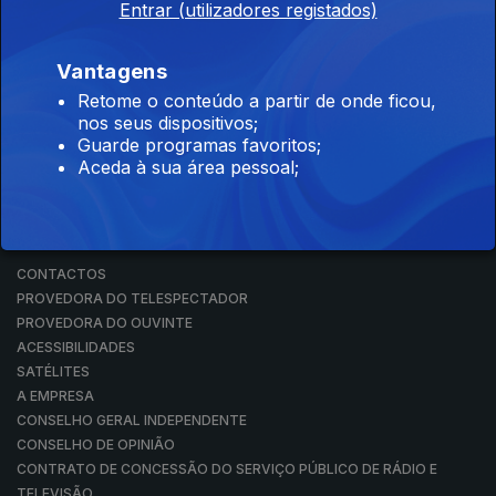
Entrar (utilizadores registados)
RÁDIO
RTP ARQUIVOS
RTP ENSINA
Vantagens
RTP PLAY
Retome o conteúdo a partir de onde ficou,
EM DIRETO
nos seus dispositivos;
REVER PROGRAMAS
Guarde programas favoritos;
Aceda à sua área pessoal;
CONCURSOS
PERGUNTAS FREQUENTES
CONTACTOS
CONTACTOS
PROVEDORA DO TELESPECTADOR
PROVEDORA DO OUVINTE
ACESSIBILIDADES
SATÉLITES
A EMPRESA
CONSELHO GERAL INDEPENDENTE
CONSELHO DE OPINIÃO
CONTRATO DE CONCESSÃO DO SERVIÇO PÚBLICO DE RÁDIO E
TELEVISÃO