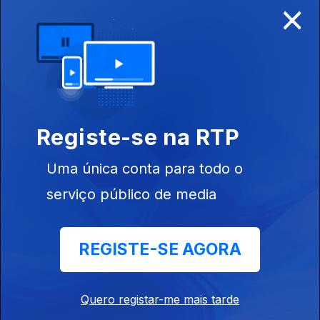
×
Disponível para iOS, Android, Apple TV, Android TV e
CarPlay
Registe-se na RTP
Uma única conta para todo o
serviço público de media
REGISTE-SE AGORA
NOTÍCIAS
DESPORTO
Quero registar-me mais tarde
TELEVISÃO