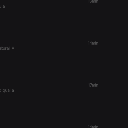
18min
u a
14min
tural. A
17min
 qual a
14min