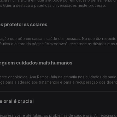
ciais numa altura em que a IA pode pôr em causa o pensamento crí
ês Guerra destaca o papel das universidades neste processo.
os protetores solares
rmação que põe em causa a saúde das pessoas. No que diz respeito
êutica e autora da página "Makedown", esclarece as dúvidas e os m
tinguem cuidados mais humanos
oente oncológica, Ana Ramos, fala da empatia nos cuidados de saúd
ça para a adesão aos tratamentos e para a recuperação dos doent
 oral é crucial
xpressivos, e até fatais, os problemas de saúde oral. A medicina d