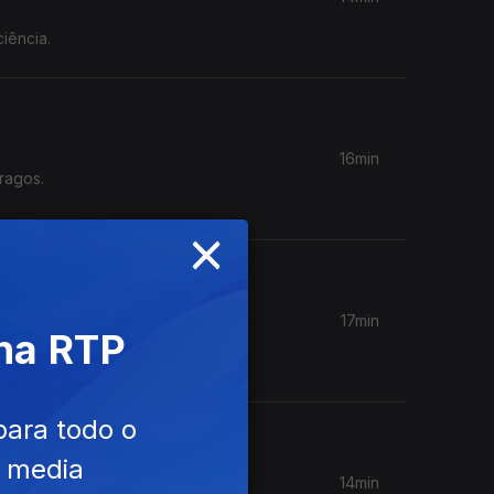
á
iência.
16min
ragos.
×
17min
 na RTP
scute os
para todo o
e media
14min