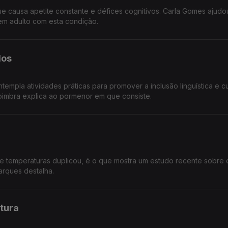
e causa apetite constante e défices cognitivos. Carla Gomes ajudo
em adulto com esta condição.
dos
empla atividades práticas para promover a inclusão linguística e cul
Coimbra explica ao pormenor em que consiste.
 temperaturas duplicou, é o que mostra um estudo recente sobre o
arques destalha.
ltura