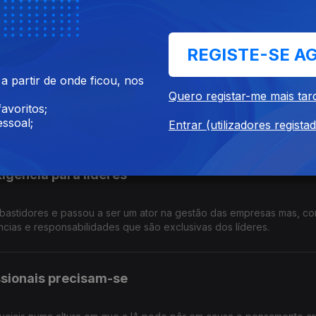
s, presidente da Associação de Doentes com Lúpus, esclarece-no
REGISTE-SE A
estão e administração de condomínios
 partir de onde ficou, nos
Quero registar-me mais tar
avoritos;
co para os condomínios e a criação do Caderno Digital do Edifício. 
ssoal;
ão e Administração de Condomínios, esclarece-nos.
Entrar (utilizadores regista
igência para líderes
nos bastidores e passou a ser um ator na gestão das empresas mas, co
ias e responsabilidades que são exclusivas dos líderes.
sionais precisam-se