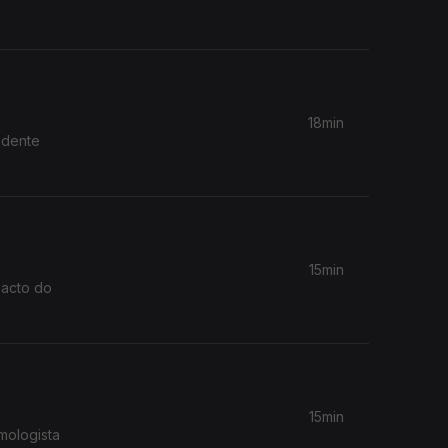
18min
idente
15min
pacto do
15min
mologista