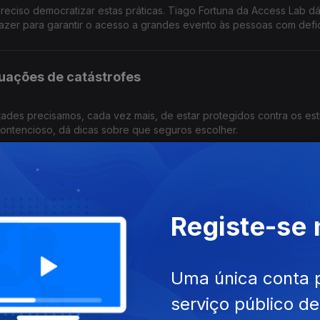
preciso democratizar estas práticas. Tiago Fortuna da Access Lab d
azer para garantir o acesso a grandes evento às pessoas com defic
uações de catástrofes
ades precisamos, cada vez mais, de estar protegidos contra os est
ontencioso, dá dicas sobre que seguros escolher.
Consulta do Viajante
Registe-se
a contaminada podem arruinar as férias. Saiba como prevenir, e e
te Sociedade Portuguesa da Medicina do Viajante.
Uma única conta 
ma "doença invisível"
serviço público d