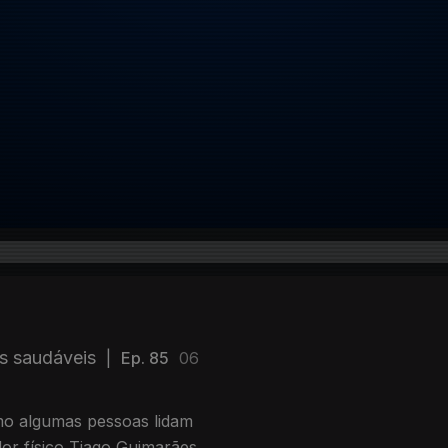
s saudáveis
|
Ep. 85
06
mo algumas pessoas lidam
r físico Tiago Guimarães,