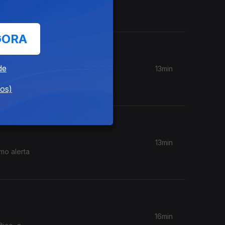
s.
GORA
de
13min
Vítor
dos)
13min
mo alerta
16min