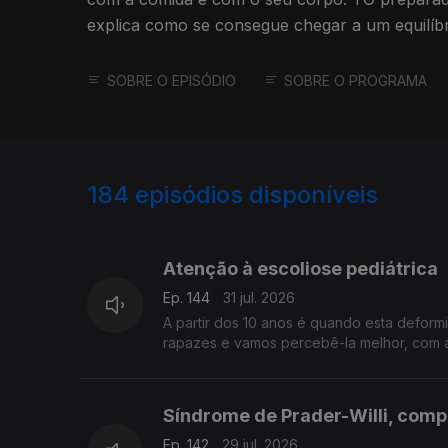
explica como se consegue chegar a um equilíbr
SOBRE O EPISÓDIO
SOBRE O PROGRAMA
184
episódios disponíveis
942396
937889
Atenção à escoliose pediátrica
Ep. 144
31 jul. 2026
A partir dos 10 anos é quando esta defor
rapazes e vamos percebê-la melhor, com a
Síndrome de Prader-Willi, comp
Ep. 142
29 jul. 2026