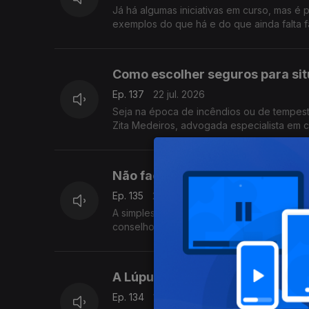
Já há algumas iniciativas em curso, mas é 
exemplos do que há e do que ainda falta f
Como escolher seguros para sit
Ep. 137
22 jul. 2026
Seja na época de incêndios ou de tempest
Zita Medeiros, advogada especialista em c
Não facilite nas férias e faça a 
Ep. 135
20 jul. 2026
A simples picada de mosquito ou beber águ
conselhos de Gabriela Saldanha, Presiden
A Lúpus tem de deixar de ser u
Ep. 134
17 jul. 2026