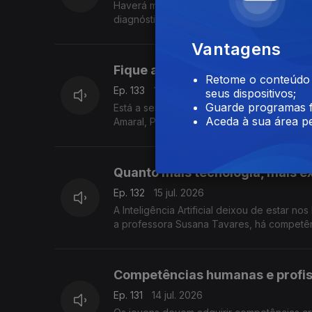
Haverá mais de 10 mil pessoas com lúpus em Portugal. É preciso falar mais desta doença autoimune crónica para os
diagnósticos serem atempados. Rita Mende
Vantagens
Fique a par das mudanças na g
Retome o conteúdo a
Ep. 133
16 jul. 2026
seus dispositivos;
Guarde programas f
Está a ser preparado um novo regime jurídi
Aceda à sua área pe
Amaral, Presidente da Associação de Gest
Quanto mais tecnologia, mais ex
Ep. 132
15 jul. 2026
A Inteligência Artificial deixou de estar 
a professora Susana Tavares, há competênc
Competências humanas e profis
Ep. 131
14 jul. 2026