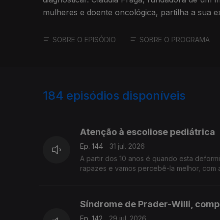
mulheres e doente oncológica, partilha a sua e
dúvidas.
SOBRE O EPISÓDIO
SOBRE O PROGRAMA
184
episódios disponíveis
942396
937889
Atenção à escoliose pediátrica
Ep. 144
31 jul. 2026
A partir dos 10 anos é quando esta defor
rapazes e vamos percebê-la melhor, com a
Síndrome de Prader-Willi, comp
Ep. 142
29 jul. 2026