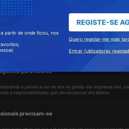
s, presidente da Associação de Doentes com Lúpus, esclarece-no
REGISTE-SE A
estão e administração de condomínios
 partir de onde ficou, nos
Quero registar-me mais tar
avoritos;
co para os condomínios e a criação do Caderno Digital do Edifício. 
ssoal;
ão e Administração de Condomínios, esclarece-nos.
Entrar (utilizadores regista
igência para líderes
nos bastidores e passou a ser um ator na gestão das empresas mas, co
ias e responsabilidades que são exclusivas dos líderes.
sionais precisam-se