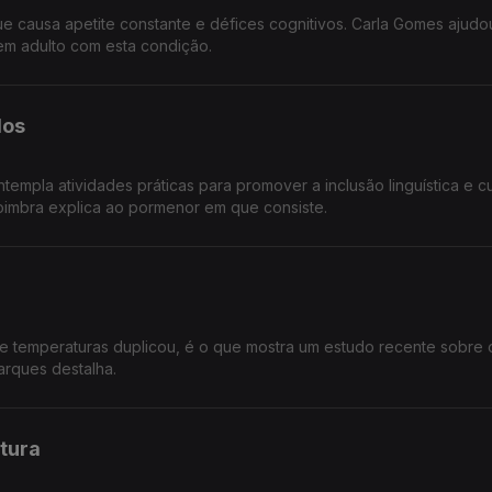
e causa apetite constante e défices cognitivos. Carla Gomes ajudo
em adulto com esta condição.
dos
empla atividades práticas para promover a inclusão linguística e cul
Coimbra explica ao pormenor em que consiste.
 temperaturas duplicou, é o que mostra um estudo recente sobre o
arques destalha.
ltura