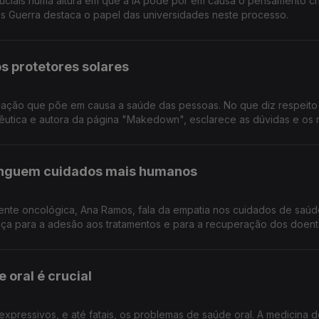
ciais numa altura em que a IA pode pôr em causa o pensamento crí
ês Guerra destaca o papel das universidades neste processo.
os protetores solares
rmação que põe em causa a saúde das pessoas. No que diz respeito
êutica e autora da página "Makedown", esclarece as dúvidas e os m
tinguem cuidados mais humanos
oente oncológica, Ana Ramos, fala da empatia nos cuidados de saúd
ça para a adesão aos tratamentos e para a recuperação dos doent
 oral é crucial
xpressivos, e até fatais, os problemas de saúde oral. A medicina d