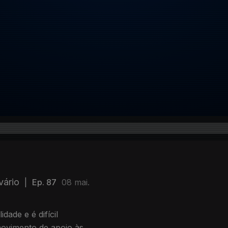
vário
|
Ep. 87
08 mai.
dade e é difícil
movimento de apoio às