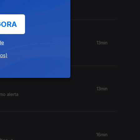
s.
GORA
de
13min
Vítor
dos)
13min
mo alerta
16min