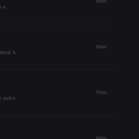
18min
u a
14min
tural. A
17min
 qual a
14min