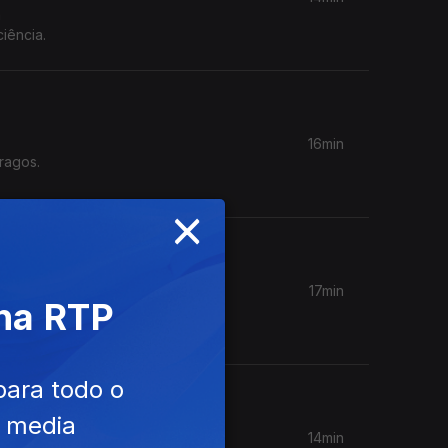
á
iência.
16min
ragos.
×
17min
 na RTP
scute os
para todo o
e media
14min