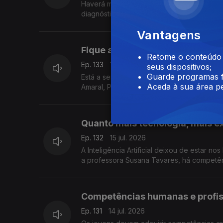
Haverá mais de 10 mil pessoas com lúpus em Portugal. É preciso falar mais desta doença autoimune crónica para os
diagnósticos serem atempados. Rita Mende
Vantagens
Fique a par das mudanças na g
Retome o conteúdo a
Ep. 133
16 jul. 2026
seus dispositivos;
Guarde programas f
Está a ser preparado um novo regime jurídi
Aceda à sua área pe
Amaral, Presidente da Associação de Gest
Quanto mais tecnologia, mais ex
Ep. 132
15 jul. 2026
A Inteligência Artificial deixou de estar 
a professora Susana Tavares, há competênc
Competências humanas e profis
Ep. 131
14 jul. 2026