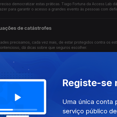
preciso democratizar estas práticas. Tiago Fortuna da Access Lab d
azer para garantir o acesso a grandes evento às pessoas com defic
uações de catástrofes
ades precisamos, cada vez mais, de estar protegidos contra os est
ontencioso, dá dicas sobre que seguros escolher.
Consulta do Viajante
Registe-se
a contaminada podem arruinar as férias. Saiba como prevenir, e e
te Sociedade Portuguesa da Medicina do Viajante.
Uma única conta 
ma "doença invisível"
serviço público d