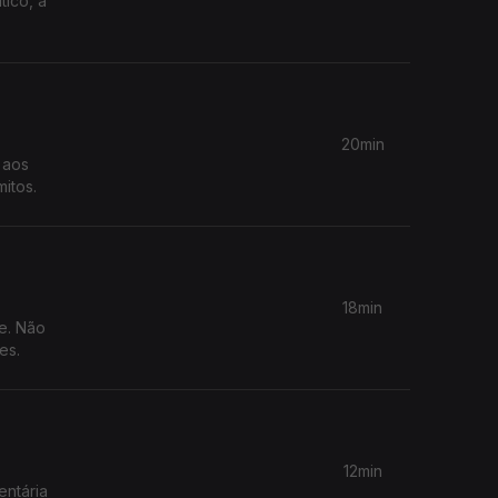
tico, a
20min
 aos
itos.
18min
e. Não
es.
12min
entária