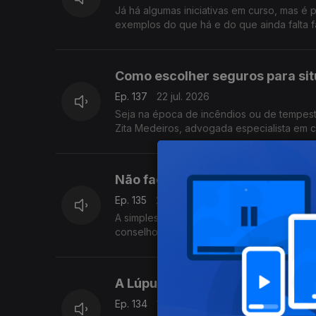
Já há algumas iniciativas em curso, mas é 
exemplos do que há e do que ainda falta f
Como escolher seguros para sit
Ep. 137
22 jul. 2026
Seja na época de incêndios ou de tempest
Zita Medeiros, advogada especialista em c
Não facilite nas férias e faça a 
Ep. 135
20 jul. 2026
A simples picada de mosquito ou beber águ
conselhos de Gabriela Saldanha, Presiden
A Lúpus tem de deixar de ser u
Ep. 134
17 jul. 2026