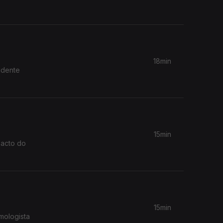
18min
idente
15min
pacto do
15min
mologista