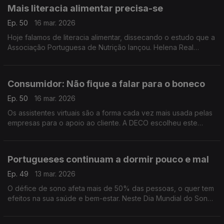
Mais literacia alimentar precisa-se
Ep. 50
16 mar. 2026
Hoje falamos de literacia alimentar, dissecando o estudo que a
Associação Portuguesa de Nutrição lançou. Helena Real
explica que idosos e famílias de baixos rendimentos têm mais
dificuldades nesta área.
Consumidor: Não fique a falar para o boneco
Ep. 50
16 mar. 2026
Os assistentes virtuais são a forma cada vez mais usada pelas
empresas para o apoio ao cliente. A DECO escolheu este
tema, que tem gerados muitas queixas, para a edição deste
ano do Dia do Consumidor.
Portugueses continuam a dormir pouco e mal
Ep. 49
13 mar. 2026
O défice de sono afeta mais de 50% das pessoas, o quer tem
efeitos na sua saúde e bem-estar. Neste Dia Mundial do Sono
ouvimos os conselhos da pneumologista Teresa Costa.