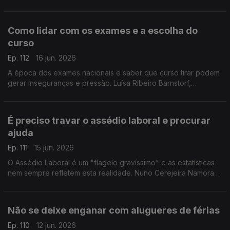
de ajuda para engravidar. O Médico Especialista em
Ginecologia e Obstetrícia, esclarece as dúvidas.
Como lidar com os exames e a escolha do
curso
Ep. 112
16 jun. 2026
A época dos exames nacionais e saber que curso tirar podem
gerar inseguranças e pressão. Luísa Ribeiro Barnstorf,
psicóloga clínica, deixa dicas aos estudantes para lidar com o
stress.
É preciso travar o assédio laboral e procurar
ajuda
Ep. 111
15 jun. 2026
O Assédio Laboral é um "flagelo gravíssimo" e as estatísticas
nem sempre refletem esta realidade. Nuno Cerejeira Namora
ajuda a perceber os sinais e a saber como se pode defender.
Não se deixe enganar com alugueres de férias
Ep. 110
12 jun. 2026