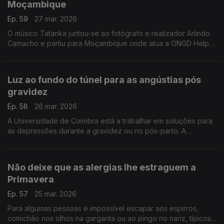
Moçambique
Ep. 59
27 mar. 2026
O músico Tatanka juntou-se ao fotógrafo e realizador Arlindo
Camacho e partiu para Moçambique onde atua a ONGD Helpo.
A experiência única que está a viver vai resultar num hino, com
as comunidades mais desprotegidas.
Luz ao fundo do túnel para as angústias pós
gravidez
Ep. 58
26 mar. 2026
A Universidade de Coimbra está a trabalhar em soluções para
as depressões durante a gravidez ou no pós-parto. A
investigadora Ana Ganho Ávila explica o que está em causa e
o que já é possível fazer.
Não deixe que as alergias lhe estraguem a
Primavera
Ep. 57
25 mar. 2026
Para algumas pessoas é impossível escapar aos espirros,
comichão nos olhos na garganta ou ao pingo no nariz, típicos