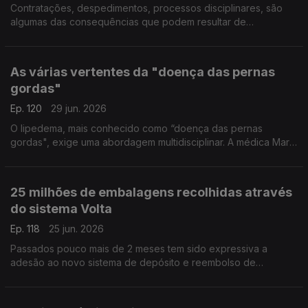
Contratações, despedimentos, processos disciplinares, são
algumas das consequências que podem resultar de
publicações nas redes sociais. Eduardo Castro Marques,
advogado, deixa alguns alertas e esclarece dúvidas.
As várias vertentes da "doença das pernas
gordas"
Ep. 120
29 jun. 2026
O lipedema, mais conhecido como “doença das pernas
gordas", exige uma abordagem multidisciplinar. A médica Marta
Padilha, a nutricionista Maria Inês Antunes e a psicóloga Ana
Carina Valente, deixam alguns conselhos.
25 milhões de embalagens recolhidas através
do sistema Volta
Ep. 118
25 jun. 2026
Passados pouco mais de 2 meses tem sido expressiva a
adesão ao novo sistema de depósito e reembolso de
garrafas, o Volta. 25 milhões de embalagens foram recolhidas,
adianta Leonardo Mathias, Presidente da SDR Portugal.