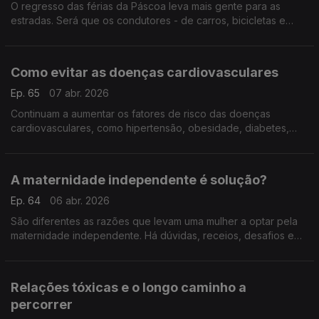
O regresso das férias da Páscoa leva mais gente para as
estradas. Será que os condutores - de carros, bicicletas e
trotinetes - sabem os seus direitos e deveres? Respostas com
o solicitador Francisco Serra Loureiro.
Como evitar as doenças cardiovasculares
Ep. 65
07 abr. 2026
Continuam a aumentar os fatores de risco das doenças
cardiovasculares, como hipertensão, obesidade, diabetes,
tabagismo... A cardiologista Ana Rita Francisco insiste na
importância de mudar os hábitos de vida.
A maternidade independente é solução?
Ep. 64
06 abr. 2026
São diferentes as razões que levam uma mulher a optar pela
maternidade independente. Há dúvidas, receios, desafios e
até estigmas sociais sobre os quais conversamos com a
psicóloga Alexandra Grade Silva.
Relações tóxicas e o longo caminho a
percorrer