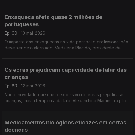
saúde mental em Portugal. Ana Pinto Coelho, diretora do
Festival, faz o balanço desta década.
Enxaqueca afeta quase 2 milhões de
portugueses
Ep. 90
13 mai. 2026
O impacto das enxaquecas na vida pessoal e profissional não
deve ser desvalorizado. Madalena Plácido, presidente da
Associação MIIGRA, fala desta doença e do trabalho que está
a ser feito junto das empesas.
Os ecrãs prejudicam capacidade de falar das
crianças
Ep. 89
12 mai. 2026
Não é novidade que o uso excessivo de ecrãs prejudica as
crianças, mas a terapeuta da fala, Alexandrina Martins, explica
como se está a limitar forma de falar e a capacidade de
atenção dos mais novos.
Medicamentos biológicos eficazes em certas
doenças