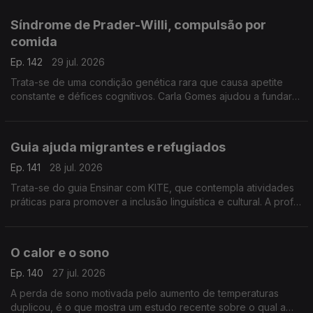
ortopedista pediátrico, João Campagnolo.
Síndrome de Prader-Willi, compulsão por
comida
Ep. 142
29 jul. 2026
Trata-se de uma condição genética rara que causa apetite
constante e défices cognitivos. Carla Gomes ajudou a fundar
uma associação e é mãe de um jovem adulto com esta
condição.
Guia ajuda migrantes e refugiados
Ep. 141
28 jul. 2026
Trata-se do guia Ensinar com KITE, que contempla atividades
práticas para promover a inclusão linguística e cultural. A prof
Cristina Martins da Universidade de Coimbra explica ao
pormenor em que consiste.
O calor e o sono
Ep. 140
27 jul. 2026
A perda de sono motivada pelo aumento de temperaturas
duplicou, é o que mostra um estudo recente sobre o qual a