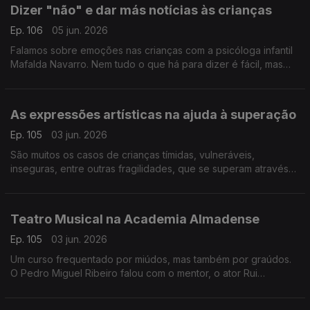
Dizer "não" e dar más notícias às crianças
Ep. 106
05 jun. 2026
Falamos sobre emoções nas crianças com a psicóloga infantil
Mafalda Navarro. Nem tudo o que há para dizer é fácil, mas
existem estratégias e formas de agir para minimizar impactos.
As expressões artísticas na ajuda à superação
Ep. 105
03 jun. 2026
São muitos os casos de crianças tímidas, vulneráveis,
inseguras, entre outras fragilidades, que se superam através
das artes. É sobre criatividade e expressões que falamos com
Ricardo Galrito, que partilha inúmeros casos.
Teatro Musical na Academia Almadense
Ep. 105
03 jun. 2026
Um curso frequentado por miúdos, mas também por graúdos.
O Pedro Miguel Ribeiro falou com o mentor, o ator Rui
Andrade, e com algumas das crianças que frequentam o curso
e que mostram muito entusiasmo!