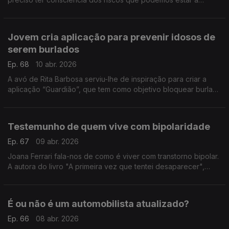
correr. A nutricionista Mónica Sousa ajuda-nos a perceber os
prós e os contras.
Jovem cria aplicação para prevenir idosos de
serem burlados
Ep. 68
10 abr. 2026
A avó de Rita Barbosa serviu-lhe de inspiração para criar a
aplicação “Guardião”, que tem como objetivo bloquear burlas.
A jovem venceu um concurso na Alemanha e já tem parceiros
de peso para implementar o projeto.
Testemunho de quem vive com bipolaridade
Ep. 67
09 abr. 2026
Joana Ferrari fala-nos de como é viver com transtorno bipolar.
A autora do livro "A primeira vez que tentei desaparecer",
cujas vendas revertem para a APAV, aborda temas como
depressão, suicídio e violência doméstica.
É ou não é um automobilista atualizado?
Ep. 66
08 abr. 2026