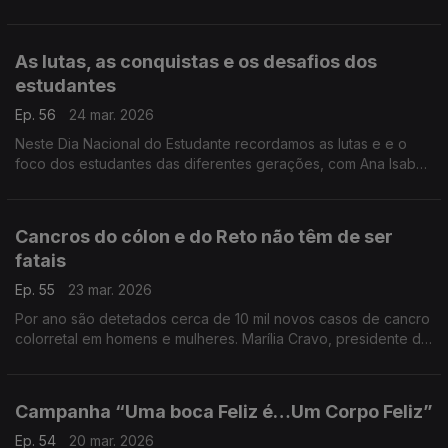
das alergias. O especialista em imunoalergologia, Tiago Rama,
explica como se pode aliviar os sintomas.
As lutas, as conquistas e os desafios dos
estudantes
Ep. 56
24 mar. 2026
Neste Dia Nacional do Estudante recordamos as lutas e e o
foco dos estudantes das diferentes gerações, com Ana Isabel
Pinto, especialista em Ciências da Educação.
Cancros do cólon e do Reto não têm de ser
fatais
Ep. 55
23 mar. 2026
Por ano são detetados cerca de 10 mil novos casos de cancro
colorretal em homens e mulheres. Marília Cravo, presidente da
Sociedade Portuguesa de Gastrenterologia, insiste na
importância de se fazerem os rastreios.
Campanha “Uma boca Feliz é…Um Corpo Feliz”
Ep. 54
20 mar. 2026