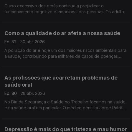
O uso excessivo dos ecrãs continua a prejudicar o
funcionamento cognitivo e emocional das pessoas. Os adultos
devem dar o exemplo e assegurar que há momentos e zonas
offline, defende o neuropsicólogo Bruno Peixoto.
Como a qualidade do ar afeta a nossa saúde
Ep. 82
30 abr. 2026
A poluição do ar é hoje um dos maiores riscos ambientais para
a saúde, contribuindo para milhares de casos de doenças
respiratórias todos os anos. A pneumologista Amélia Feliciano
ajuda-nos a enquadrar este tema.
As profissões que acarretam problemas de
saúde oral
Ep. 80
28 abr. 2026
No Dia da Segurança e Saúde no Trabalho focamos na saúde
e na saúde oral em particular. O médico dentista Jorge Patrão
dá múltiplos exemplos de como certos trabalhos aumentam o
risco de desenvolver doenças orais.
Depressão é mais do que tristeza e mau humor