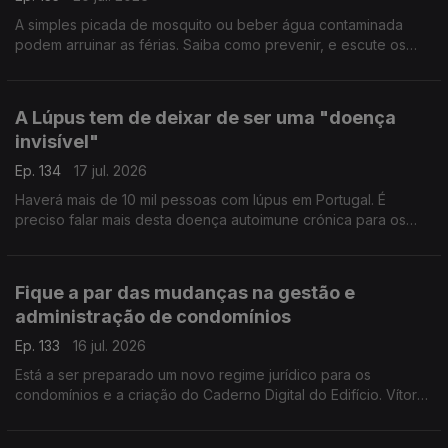
A simples picada de mosquito ou beber água contaminada
podem arruinar as férias. Saiba como prevenir, e escute os
conselhos de Gabriela Saldanha, Presidente Sociedade
Portuguesa da Medicina do Viajante.
A Lúpus tem de deixar de ser uma "doença
invisível"
Ep. 134
17 jul. 2026
Haverá mais de 10 mil pessoas com lúpus em Portugal. É
preciso falar mais desta doença autoimune crónica para os
diagnósticos serem atempados. Rita Mendes, presidente da
Associação de Doentes com Lúpus, esclarece-nos.
Fique a par das mudanças na gestão e
administração de condomínios
Ep. 133
16 jul. 2026
Está a ser preparado um novo regime jurídico para os
condomínios e a criação do Caderno Digital do Edifício. Vítor
Amaral, Presidente da Associação de Gestão e Administração
de Condomínios, esclarece-nos.