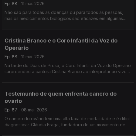
Ep. 88
11 mai. 2026
Não são para todas as doenças ou para todos as pessoas,
mas os medicamentos biológicos são eficazes em algumas
patologias. O imunoalergologista João Fonseca, ajuda a
esclarecer.
Cristina Branco e o Coro Infantil da Voz do
Operário
Ep. 88
11 mai. 2026
Na tarde do Duas de Prosa, o Coro Infantil da Voz do Operário
surpreendeu a cantora Cristina Branco ao interpretar ao vivo
"Canção de Embalar" de José Afonso
Testemunho de quem enfrenta cancro do
ovário
Ep. 87
08 mai. 2026
O cancro do ovário tem uma alta taxa de mortalidade e é difícil
diagnosticar. Cláudia Fraga, fundadora de um movimento de
apoio às mulheres e doente oncológica, partilha a sua