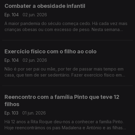
Combater a obesidade infantil
Ep. 104
02 jun. 2026
A maior pandemia do século começa cedo. Há cada vez mais
crianças obesas ou com excesso de peso. Nesta semana
dedicada a pais e filhos, oiça a nutricionista Inês Pádua sobre
este importante tema.
Exercício físico com o filho ao colo
Ep. 104
02 jun. 2026
Não é por ser pai ou mãe, por ter de passar mais tempo em
casa, que tem de ser sedentário. Fazer exercício físico em
casa é possível, como atesta o preparador físico David
Antunes.
Reencontro com a família Pinto que teve 12
filhos
Ep. 103
01 jun. 2026
Há 12 anos a Rita Roque deu-nos a conhecer a família Pinto.
Hoje reencontrámos os pais Madalena e António e as filhas
Matilde e Mónica, que partilharam como tem sido de lá para cá.