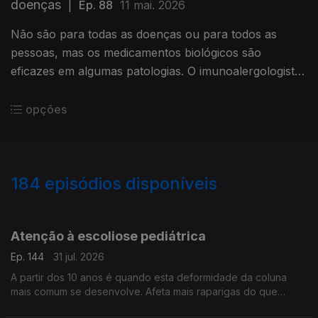
doenças
|
Ep. 88
11 mai. 2026
Não são para todas as doenças ou para todos as
pessoas, mas os medicamentos biológicos são
eficazes em algumas patologias. O imunoalergologista
João Fonseca, ajuda a esclarecer.
opções
184
episódios disponíveis
942396
937889
933310
929931
921978
917580
912975
Atenção à escoliose pediátrica
Ep. 144
31 jul. 2026
A partir dos 10 anos é quando esta deformidade da coluna
mais comum se desenvolve. Afeta mais raparigas do que
rapazes e vamos percebê-la melhor, com a ajuda do médico