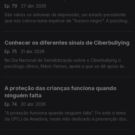
Ep. 79
27 abr. 2026
São vários os sintomas da depressão, um estado persistente
que nos coloca numa espécie de "buraco negro". A psicóloga
Cristina Castro, especialista na matéria, explica esta sensação
de apatia geral e desequilíbrio.
Conhecer os diferentes sinais de Ciberbullying
Ep. 75
21 abr. 2026
No Dia Nacional de Sensibilização sobre o Ciberbullying o
psicólogo clínico, Mário Veloso, apela a que se dê apoio às
vítimas, que se denunciem os crimes e que estejamos atento
aos sinais.
A proteção das crianças funciona quando
ninguém falta
Ep. 74
20 abr. 2026
"A proteção funciona quando ninguém falta". Foi este o tema
da CPCJ da Amadora, neste mês dedicado à prevenção dos
maus-tratos das crianças e jovens. A especialista Joana Pinto
alerta para o que todos podemos fazer.