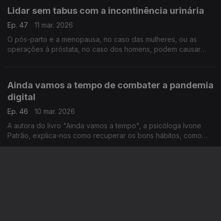
Lidar sem tabus com a incontinência urinária
Ep. 47
11 mar. 2026
O pós-parto e a menopausa, no caso das mulheres, ou as
operações à próstata, no caso dos homens, podem causar
este problema. E não há que ter vergonha, é mesmo preciso
pedir ajuda, sublinha a fisiatra Raquel Costa.
Ainda vamos a tempo de combater a pandemia
digital
Ep. 46
10 mar. 2026
A autora do livro "Ainda vamos a tempo", a psicóloga Ivone
Patrão, explica-nos como recuperar os bons hábitos, como
ajudar os mais novos e as famílias a lidar com os ecrãs e a
ciber dependência.
Crianças e pais beneficiam com terapia
familiar
Ep. 45
09 mar. 2026
Às vezes os pais precisam de ajuda para perceber as