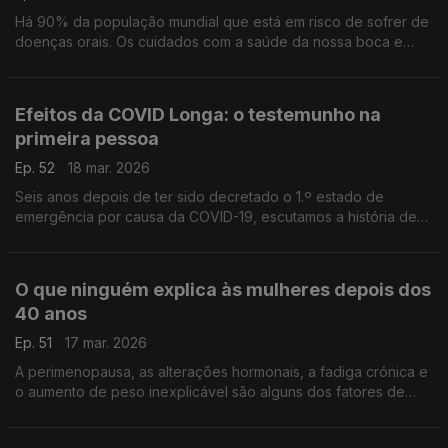
Há 90% da população mundial que está em risco de sofrer de
doenças orais. Os cuidados com a saúde da nossa boca e
dentes devem ser levados a sérios, em todas as idades, avisa
a médica dentista Rita Lourenço.
Efeitos da COVID Longa: o testemunho na
primeira pessoa
Ep. 52
18 mar. 2026
Seis anos depois de ter sido decretado o 1.º estado de
emergência por causa da COVID-19, escutamos a história de
Dora Sargento, uma médica, infetadas múltiplas vezes, cuja
vida foi gravemente afetada.
O que ninguém explica às mulheres depois dos
40 anos
Ep. 51
17 mar. 2026
A perimenopausa, as alterações hormonais, a fadiga crónica e
o aumento de peso inexplicável são alguns dos fatores de
envelhecimento que afetam o bem-estar das mulheres, como
nos explica a médica Marta Padilha.