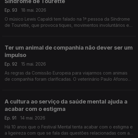
Síndrome de Tourette
Ep. 93
18 mai. 2026
O músico Lewis Capaldi tem falado na 1ª pessoa da Síndrome
de Tourette, que provoca tiques, movimentos involuntários e
sons que não se conseguem controlar. A psicóloga Rita
Ferreira da Costa ajuda a acabar com o estigma.
Ter um animal de companhia não dever ser um
impulso
Ep. 92
15 mai. 2026
As regras da Comissão Europeia para viajarmos com animais
de companhia foram clarificadas. O veterinário Paulo Afonso
ajuda a perceber o que implica ter um animal, quais são os
direitos, mas também os deveres.
A cultura ao serviço da saúde mental ajuda a
acabar com o estigma
Ep. 91
14 mai. 2026
Há 10 anos que o Festival Mental tenta acabar com o estigma e
a ligeireza com que se fala das questões relacionadas com a