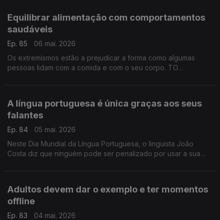
experiência e esclarece dúvidas.
Equilibrar alimentação com comportamentos
saudáveis
Ep. 85
06 mai. 2026
Os extremismos estão a prejudicar a forma como algumas
pessoas lidam com a comida e com o seu corpo. TO
preparador físico Tiago Guimarães, explica como se
consegue chegar a um equilíbrio.
A língua portuguesa é única graças aos seus
falantes
Ep. 84
05 mai. 2026
Neste Dia Mundial da Língua Portuguesa, o linguista João
Costa diz que ninguém pode ser penalizado por usar a sua
língua. No caso do português, são os diferentes sotaques e a
diversidade de falantes que a tornam única.
Adultos devem dar o exemplo e ter momentos
offline
Ep. 83
04 mai. 2026