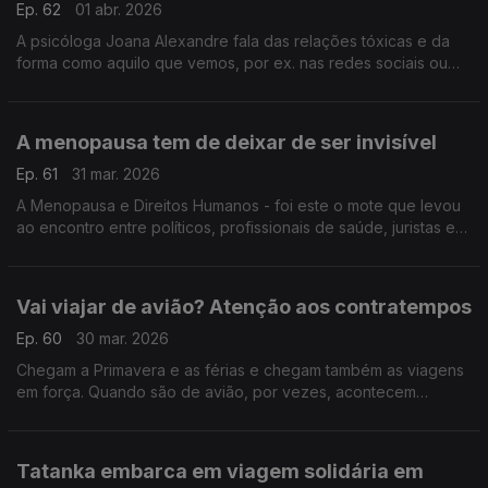
Ep. 62
01 abr. 2026
A psicóloga Joana Alexandre fala das relações tóxicas e da
forma como aquilo que vemos, por ex. nas redes sociais ou
televisão, pode contribuir negativamente para a conceção de
relações saudáveis entre os mais jovens.
A menopausa tem de deixar de ser invisível
Ep. 61
31 mar. 2026
A Menopausa e Direitos Humanos - foi este o mote que levou
ao encontro entre políticos, profissionais de saúde, juristas e
outras entidades. Cristina Mesquita de Oliveira, presidente
VIDAs, destaca o que está em causa.
Vai viajar de avião? Atenção aos contratempos
Ep. 60
30 mar. 2026
Chegam a Primavera e as férias e chegam também as viagens
em força. Quando são de avião, por vezes, acontecem
percalços para os quais deve estar preparado para responder
da melhor forma. A Graça Cabral da DECO ajuda.
Tatanka embarca em viagem solidária em