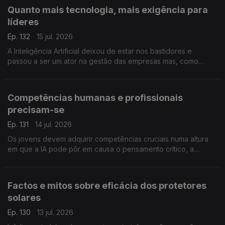
Quanto mais tecnologia, mais exigência para
líderes
Ep. 132
15 jul. 2026
A Inteligência Artificial deixou de estar nos bastidores e
passou a ser um ator na gestão das empresas mas, como
alerta a professora Susana Tavares, há competências e
responsabilidades que são exclusivas dos líderes.
Competências humanas e profissionais
precisam-se
Ep. 131
14 jul. 2026
Os jovens devem adquirir competências cruciais numa altura
em que a IA pode pôr em causa o pensamento crítico, a
comunicação e a empatia. A professora Inês Guerra destaca o
papel das universidades neste processo.
Factos e mitos sobre eficácia dos protetores
solares
Ep. 130
13 jul. 2026