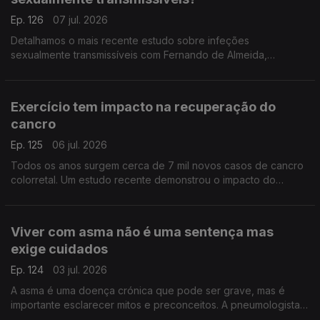
Ep. 126
07 jul. 2026
Detalhamos o mais recente estudo sobre infeções
sexualmente transmissíveis com Fernando de Almeida,
presidente do Instituto Ricardo Jorge.
Exercício tem impacto na recuperação do
cancro
Ep. 125
06 jul. 2026
Todos os anos surgem cerca de 7 mil novos casos de cancro
colorretal. Um estudo recente demonstrou o impacto do
exercício físico na sobrevivência destes doentes. A
oncologista Maria Teresa Neves deixa alguns conselhos.
Viver com asma não é uma sentença mas
exige cuidados
Ep. 124
03 jul. 2026
A asma é uma doença crónica que pode ser grave, mas é
importante esclarecer mitos e preconceitos. A pneumologista
Vera Clérigo explica como se desenvolve e como se pode