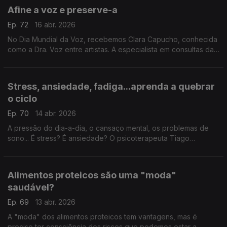
Afine a voz e preserve-a
Ep. 72
16 abr. 2026
No Dia Mundial da Voz, recebemos Clara Capucho, conhecida
como a Dra. Voz entre artistas. A especialista em consultas da
voz deixa dicas e aconselha rastreios.
Stress, ansiedade, fadiga...aprenda a quebrar
o ciclo
Ep. 70
14 abr. 2026
A pressão do dia-a-dia, o cansaço mental, os problemas de
sono... É stress? É ansiedade? O psicoterapeuta Tiago
Casaleiro ajuda-nos a diferenciar estes conceitos e,
principalmente, a descobrir como podemos melhorar.
Alimentos proteicos são uma "moda"
saudável?
Ep. 69
13 abr. 2026
A "moda" dos alimentos proteicos tem vantagens, mas é
preciso ter consciência dos riscos que podemos estar a