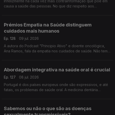
Infelizmente há cada vez mais contrainformação que põe em
causa a saúde das pessoas. No que diz respeito aos
protetores solares Sara Fernandes, farmacêutica e autora da
página "Makedown", esclarece as dúvidas e os mitos.
Prémios Empatia na Saúde distinguem
cuidados mais humanos
Ep. 128
09 jul. 2026
A autora do Podcast "Principio Ativo" e doente oncológica,
Ana Ramos, fala da empatia nos cuidados de saúde. Não tem
dúvidas de que podem fazer a diferença para a adesão aos
tratamentos e para a recuperação dos doentes.
Abordagem integrativa na saúde oral é crucial
Ep. 127
08 jul. 2026
Portugal é dos países europeus onde são expressivos, e até
fatais, os problemas de saúde oral. A medicina dentária
integrativa tem uma abordagem nova que pode fazer toda a
diferença, explica a médica Yola Figueiredo.
Sabemos ou não o que são as doenças
sexualmente transmissíveis?