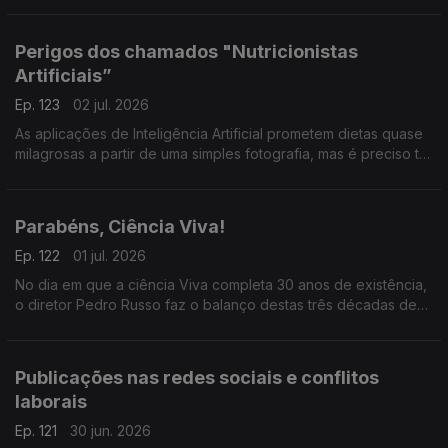
viver praticamente sem limitações.
Perigos dos chamados "Nutricionistas
Artificiais”
Ep. 123
02 jul. 2026
As aplicações de Inteligência Artificial prometem dietas quase
milagrosas a partir de uma simples fotografia, mas é preciso ter
muito cuidado, explica Elisabete Pinto, especialista da
Universidade Católica.
Parabéns, Ciência Viva!
Ep. 122
01 jul. 2026
No dia em que a ciência Viva completa 30 anos de existência,
o diretor Pedro Russo faz o balanço destas três décadas de
aproximação da ciência à sociedade e de aposta no ensino
experimental.
Publicações nas redes sociais e conflitos
laborais
Ep. 121
30 jun. 2026