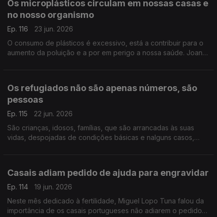
Os microplásticos circulam em nossas casas e
no nosso organismo
Ep. 116
23 jun. 2026
O consumo de plásticos é excessivo, está a contribuir para o
aumento da poluição e a por em perigo a nossa saúde. Joana
Prata esclarece os perigos dos microplásticos, que estão
presentes em nossas casas e no nosso corpo.
Os refugiados não são apenas números, são
pessoas
Ep. 115
22 jun. 2026
São crianças, idosos, famílias, que são arrancadas às suas
vidas, despojadas de condições básicas e nalguns casos,
violentadas. Soraya Ventura diretora da Portugal com ACNUR,
fala da situação atual e de como pode ajudar.
Casais adiam pedido de ajuda para engravidar
Ep. 114
19 jun. 2026
Neste mês dedicado à fertilidade, Miguel Lopo Tuna falou da
importância de os casais portugueses não adiarem o pedido