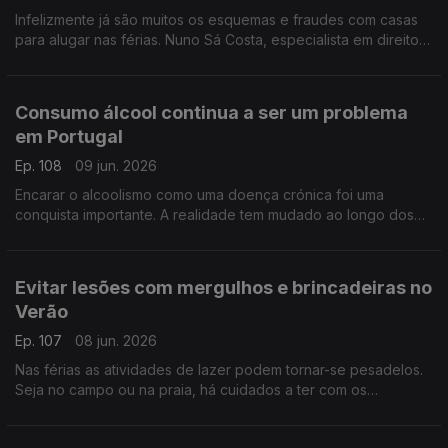
Infelizmente já são muitos os esquemas e fraudes com casas
para alugar nas férias. Nuno Sá Costa, especialista em direito
penal, ajuda-nos a identificar estas burlas.
Consumo álcool continua a ser um problema
em Portugal
Ep. 108
09 jun. 2026
Encarar o alcoolismo como uma doença crónica foi uma
conquista importante. A realidade tem mudado ao longo dos
anos, mas nem sempre para melhor, explica Ricardo Dinis
Oliveira, especialista em toxicologia.
Evitar lesões com mergulhos e brincadeiras no
Verão
Ep. 107
08 jun. 2026
Nas férias as atividades de lazer podem tornar-se pesadelos.
Seja no campo ou na praia, há cuidados a ter com os
mergulhos ou os trilhos. O fisioterapeuta Marc Reis deixa dicas
e conselhos.