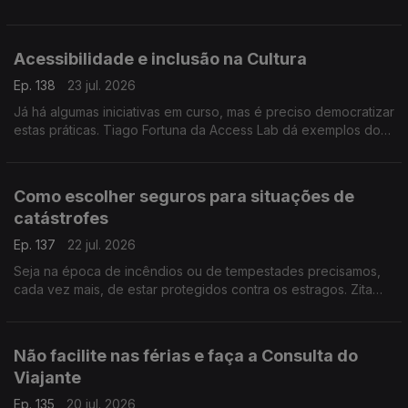
médica internista e somnologista Sandra Marques destalha.
Acessibilidade e inclusão na Cultura
Ep. 138
23 jul. 2026
Já há algumas iniciativas em curso, mas é preciso democratizar
estas práticas. Tiago Fortuna da Access Lab dá exemplos do
que há e do que ainda falta fazer para garantir o acesso a
grandes evento às pessoas com deficiência.
Como escolher seguros para situações de
catástrofes
Ep. 137
22 jul. 2026
Seja na época de incêndios ou de tempestades precisamos,
cada vez mais, de estar protegidos contra os estragos. Zita
Medeiros, advogada especialista em contencioso, dá dicas
sobre que seguros escolher.
Não facilite nas férias e faça a Consulta do
Viajante
Ep. 135
20 jul. 2026