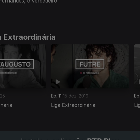
Fernandes, o verdadeiro
 Extraordinária
025
Ep. 11
15 dez. 2019
Ep
inária
Liga Extraordinária
Li