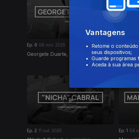
Vantagens
Ep. 6
08 nov. 2025
Ep. 5
01 n
Retome o conteúdo a
seus dispositivos;
Georgete Duarte, a gazela de Belém
José Tor
Guarde programas f
destino
Aceda à sua área pe
886964
Ep. 2
11 out. 2025
Ep. 1
04 o