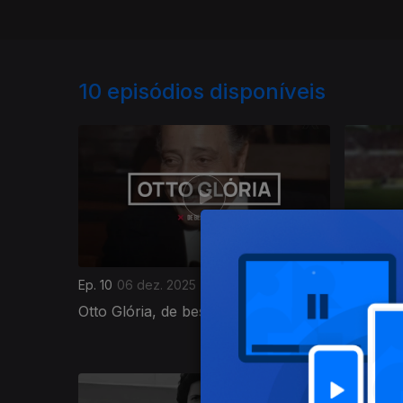
10
episódios disponíveis
Ep. 10
06 dez. 2025
Ep. 9
29 
Otto Glória, de bestial a besta
Hernâni