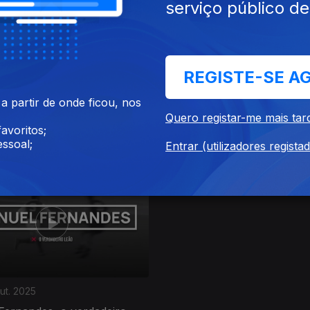
serviço público d
REGISTE-SE A
ov. 2025
Ep. 4
25 out. 2025
 partir de onde ficou, nos
Quero registar-me mais tar
res, o gigante que goleou o
Manuela Machado, a mulher
avoritos;
ouro de Viana do Castelo
ssoal;
Entrar (utilizadores regista
ut. 2025