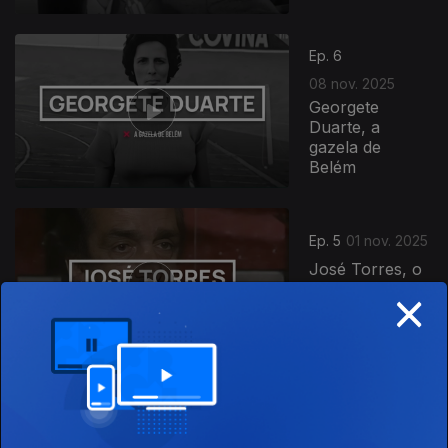
Ep. 6
08 nov. 2025
Georgete
Duarte, a
gazela de
Belém
Ep. 5
01 nov. 2025
José Torres, o
×
gigante que
goleou o
destino
Ep. 4
25 out. 2025
Manuela