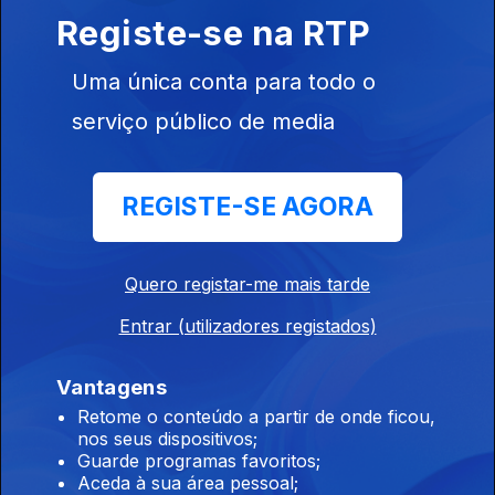
Machado, a
Registe-se na RTP
mulher de ouro
de Viana do
Castelo
Uma única conta para todo o
serviço público de media
Ep. 3
18 out. 2025
José Águas, o
REGISTE-SE AGORA
goleador que
não gostava de
futebol
Quero registar-me mais tarde
886964
Entrar (utilizadores registados)
Ep. 2
11 out. 2025
"Nicha" Cabral,
Vantagens
o primeiro
Retome o conteúdo a partir de onde ficou,
português a
nos seus dispositivos;
correr em F1
Guarde programas favoritos;
Aceda à sua área pessoal;