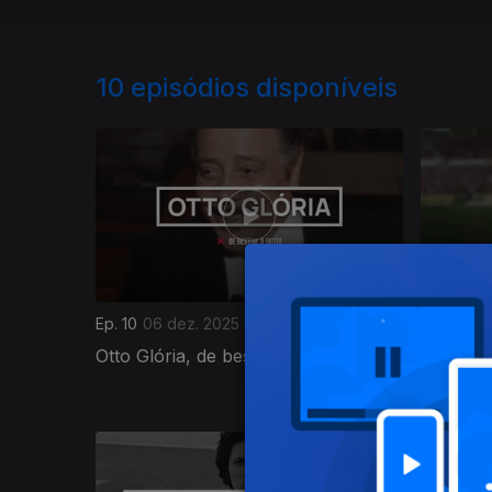
10
episódios disponíveis
Ep. 10
06 dez. 2025
Ep. 9
29 
Otto Glória, de bestial a besta
Hernâni