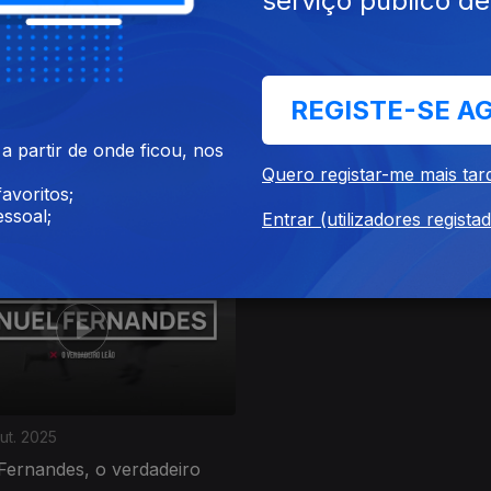
serviço público d
REGISTE-SE A
ov. 2025
Ep. 4
25 out. 2025
 partir de onde ficou, nos
res, o gigante que goleou o
Manuela Machado, a mulher
Quero registar-me mais tar
ouro de Viana do Castelo
avoritos;
ssoal;
Entrar (utilizadores regista
ut. 2025
Fernandes, o verdadeiro