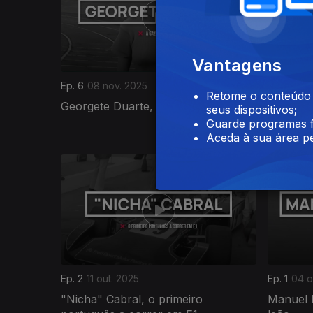
Vantagens
Ep. 6
08 nov. 2025
Ep. 5
01 n
Retome o conteúdo a
Georgete Duarte, a gazela de Belém
José Tor
seus dispositivos;
destino
Guarde programas f
Aceda à sua área pe
886964
Ep. 2
11 out. 2025
Ep. 1
04 o
"Nicha" Cabral, o primeiro
Manuel 