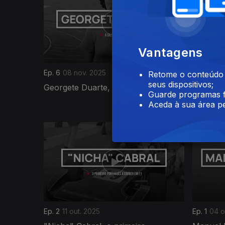
Vantagens
Ep. 6
08 nov. 2025
Ep. 5
01 n
Retome o conteúdo a
seus dispositivos;
Georgete Duarte, a gazela de Belém
José Tor
Guarde programas f
destino
Aceda à sua área pe
886964
Ep. 2
11 out. 2025
Ep. 1
04 o