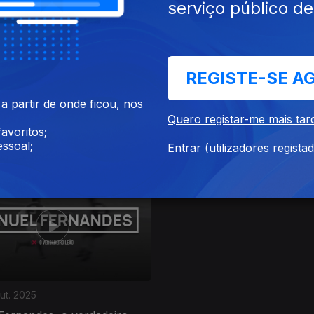
serviço público d
REGISTE-SE A
ov. 2025
Ep. 4
25 out. 2025
 partir de onde ficou, nos
Quero registar-me mais tar
res, o gigante que goleou o
Manuela Machado, a mulher
avoritos;
ouro de Viana do Castelo
ssoal;
Entrar (utilizadores regista
ut. 2025