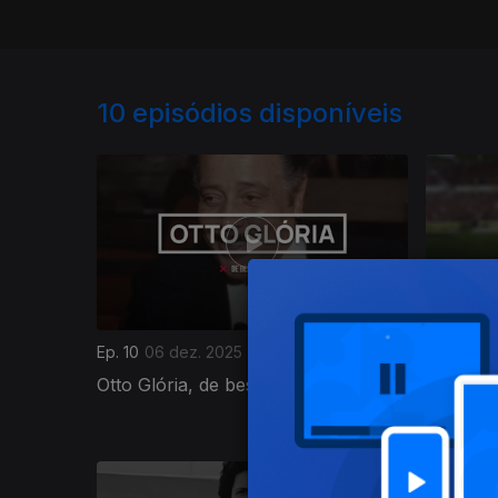
10
episódios disponíveis
Ep. 10
06 dez. 2025
Ep. 9
29 
Otto Glória, de bestial a besta
Hernâni