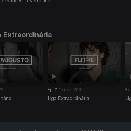
Fernandes, o verdadeiro
 Extraordinária
025
Ep. 11
15 dez. 2019
Ep
inária
Liga Extraordinária
Li