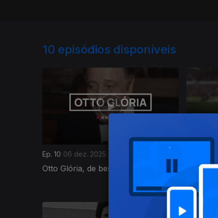
10
episódios disponíveis
Ep. 10
06 dez. 2025
Ep. 9
29 
Otto Glória, de bestial a besta
Hernâni