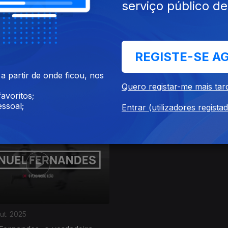
serviço público d
REGISTE-SE A
ov. 2025
Ep. 4
25 out. 2025
 partir de onde ficou, nos
Quero registar-me mais tar
res, o gigante que goleou o
Manuela Machado, a mulher
avoritos;
ouro de Viana do Castelo
ssoal;
Entrar (utilizadores regista
ut. 2025