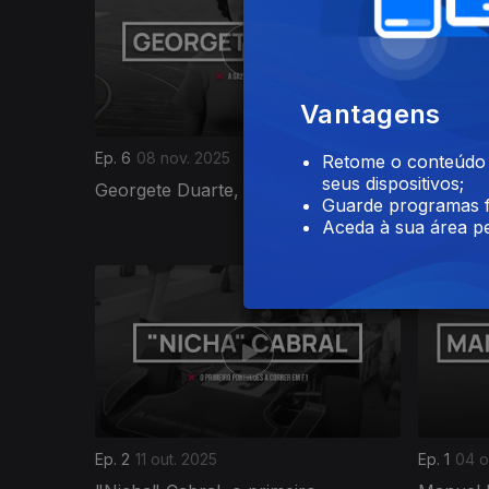
Vantagens
Ep. 6
08 nov. 2025
Ep. 5
01 n
Retome o conteúdo a
seus dispositivos;
Georgete Duarte, a gazela de Belém
José Tor
Guarde programas f
destino
Aceda à sua área pe
886964
Ep. 2
11 out. 2025
Ep. 1
04 o