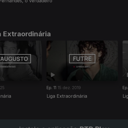
Fernandes, o verdadeiro
 Extraordinária
025
Ep. 11
15 dez. 2019
Ep
inária
Liga Extraordinária
Li