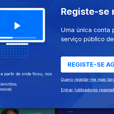
Registe-se
Uma única conta 
serviço público d
26
12 jul. 2026
REGISTE-SE A
 partir de onde ficou, nos
Quero registar-me mais tar
avoritos;
ssoal;
Entrar (utilizadores regista
26
28 jun. 2026