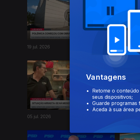
19 jul. 2026
18 jul. 20
939106
Vantagens
Retome o conteúdo a
seus dispositivos;
Guarde programas f
Aceda à sua área pe
05 jul. 2026
04 jul. 20