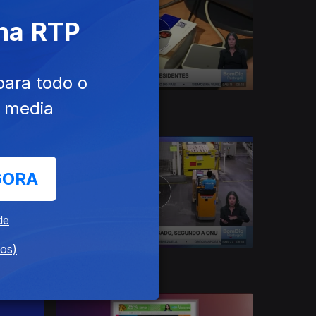
 na RTP
para todo o
e media
11 jul. 2026
GORA
de
dos)
27 jun. 2026