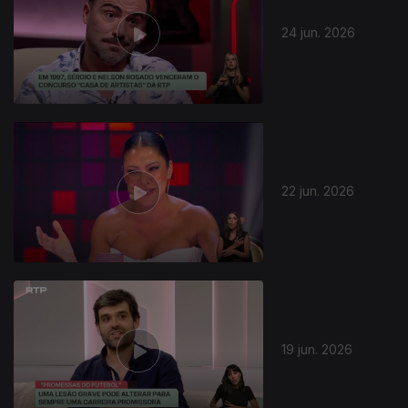
24 jun. 2026
22 jun. 2026
19 jun. 2026