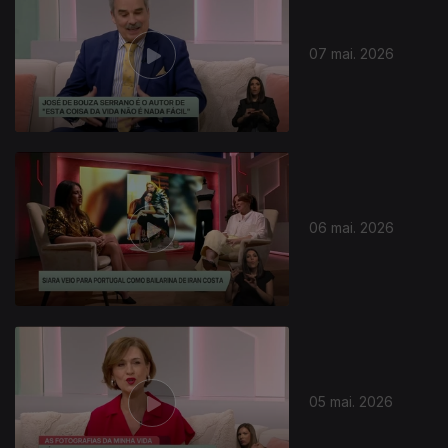
07 mai. 2026
06 mai. 2026
05 mai. 2026