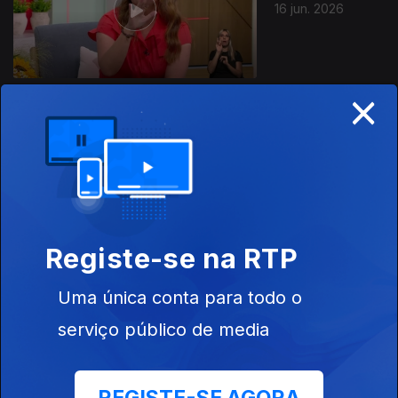
16 jun. 2026
×
15 jun. 2026
Registe-se na RTP
Uma única conta para todo o
11 jun. 2026
serviço público de media