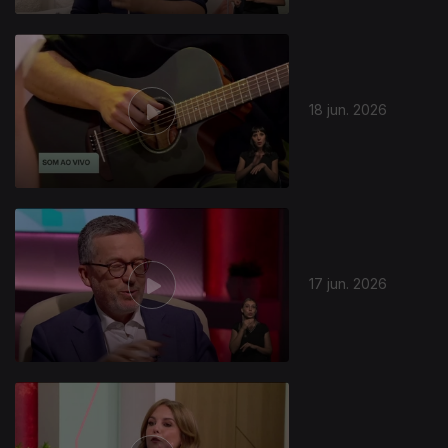
18 jun. 2026
17 jun. 2026
936275