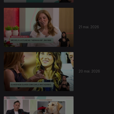
21 mai. 2026
20 mai. 2026