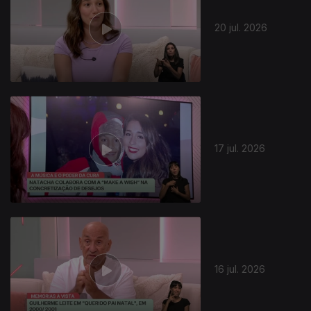
20 jul. 2026
17 jul. 2026
16 jul. 2026