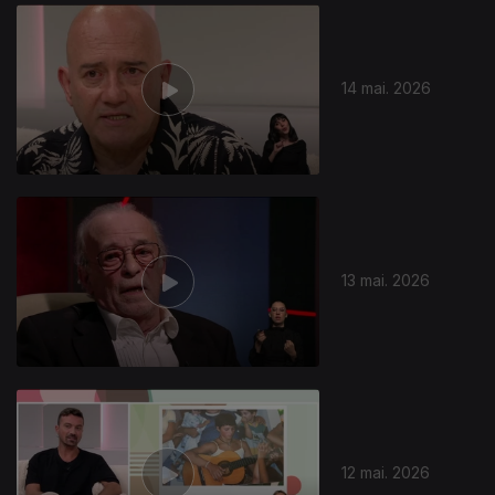
14 mai. 2026
13 mai. 2026
12 mai. 2026