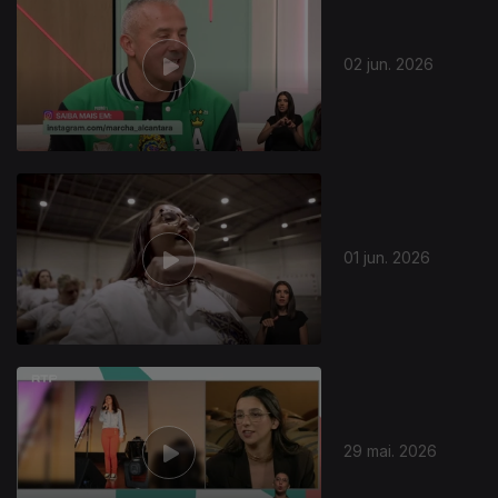
02 jun. 2026
01 jun. 2026
29 mai. 2026