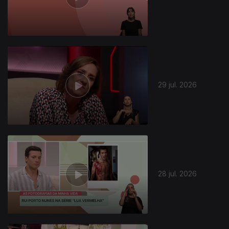
29 jul. 2026
28 jul. 2026