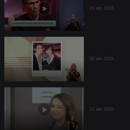
29 abr. 2026
28 abr. 2026
27 abr. 2026