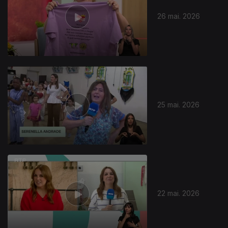
26 mai. 2026
25 mai. 2026
22 mai. 2026