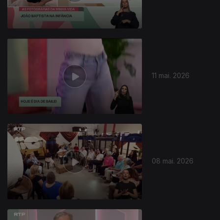
927566
11 mai. 2026
08 mai. 2026