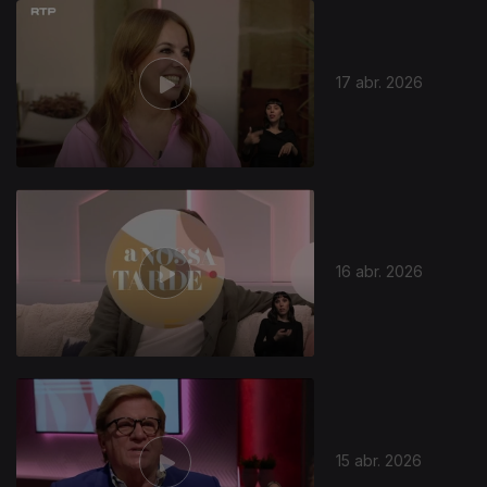
17 abr. 2026
16 abr. 2026
15 abr. 2026