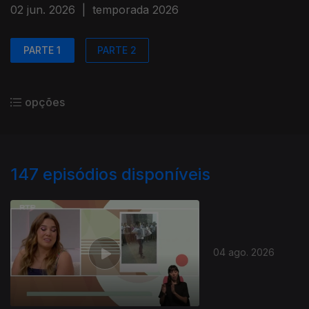
02 jun. 2026
|
temporada 2026
PARTE 1
PARTE 2
opções
147
episódios disponíveis
04 ago. 2026