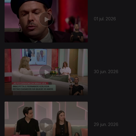
01 jul. 2026
30 jun. 2026
29 jun. 2026