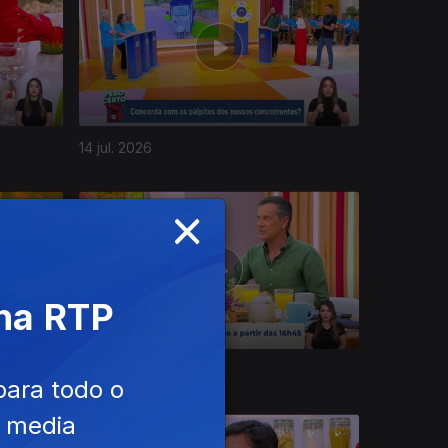
14 jul. 2026
×
 na RTP
08 jul. 2026
para todo o
e media