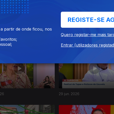
REGISTE-SE A
 partir de onde ficou, nos
Quero registar-me mais tar
26
03 jul. 2026
avoritos;
ssoal;
Entrar (utilizadores regista
026
29 jun. 2026