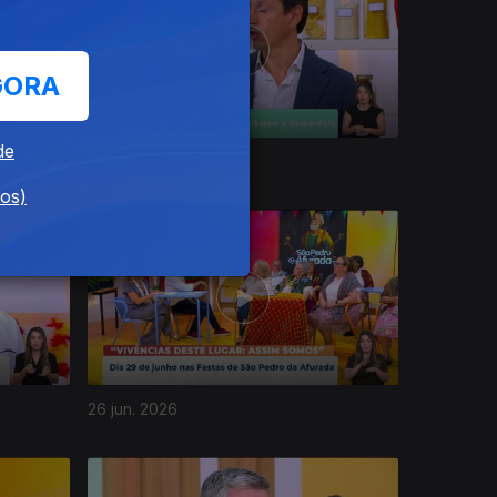
GORA
de
02 jul. 2026
dos)
26 jun. 2026