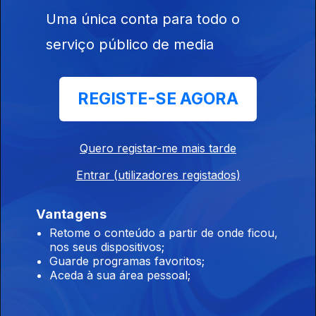
Uma única conta para todo o
Este conteúdo faz parte de
serviço público de media
Documentários de Ciência e
Natureza
REGISTE-SE AGORA
Quero registar-me mais tarde
Hokkaido - No
George nas Copas
Alerta Pelos
Limiar da Extinção
das Árvores
Burros
Entrar (utilizadores registados)
Vantagens
Retome o conteúdo a partir de onde ficou,
nos seus dispositivos;
Guarde programas favoritos;
Aceda à sua área pessoal;
Instale a aplicação
RTP Play