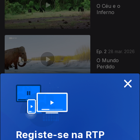
O Céu e o
Inferno
916833
Ep. 2
28 mar. 2026
O Mundo
Perdido
×
Ep. 1
21 mar. 2026
Floresta
Jurássica
Registe-se na RTP