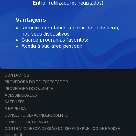
Entrar (utilizadores registados)
RÁDIO
RTP ARQUIVOS
RTP ENSINA
Vantagens
RTP PLAY
Retome o conteúdo a partir de onde ficou,
EM DIRETO
nos seus dispositivos;
REVER PROGRAMAS
Guarde programas favoritos;
Aceda à sua área pessoal;
CONCURSOS
PERGUNTAS FREQUENTES
CONTACTOS
CONTACTOS
PROVEDORA DO TELESPECTADOR
PROVEDORA DO OUVINTE
ACESSIBILIDADES
SATÉLITES
A EMPRESA
CONSELHO GERAL INDEPENDENTE
CONSELHO DE OPINIÃO
CONTRATO DE CONCESSÃO DO SERVIÇO PÚBLICO DE RÁDIO E
TELEVISÃO