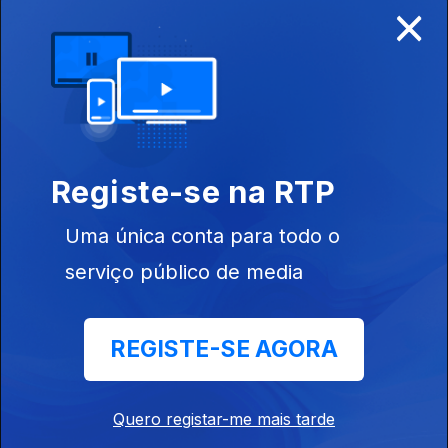
×
Disponível para iOS, Android, Apple TV, Android TV e
CarPlay
Registe-se na RTP
Uma única conta para todo o
serviço público de media
REGISTE-SE AGORA
NOTÍCIAS
DESPORTO
Quero registar-me mais tarde
TELEVISÃO