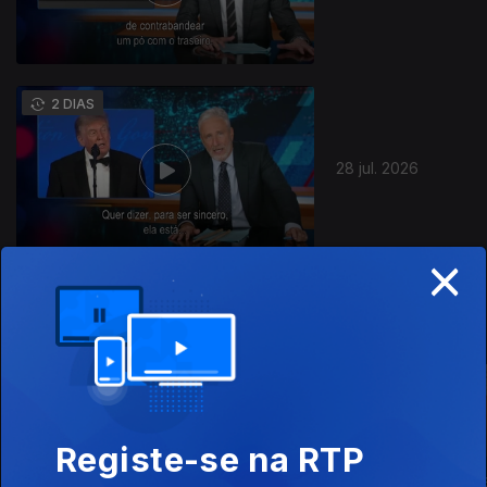
2 DIAS
28 jul. 2026
×
Este conteúdo faz parte de Talk-
Shows
Registe-se na RTP
E Agora?
The Daily Show
Dona da Cas