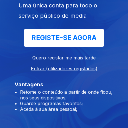
Uma única conta para todo o
serviço público de media
Este conteúdo faz parte de Humor
REGISTE-SE AGORA
Quero registar-me mais tarde
Porta Pró Milhão
Voz de Cama
The Daily S
Entrar (utilizadores registados)
Vantagens
Retome o conteúdo a partir de onde ficou,
nos seus dispositivos;
Guarde programas favoritos;
Aceda à sua área pessoal;
Instale a aplicação
RTP Play