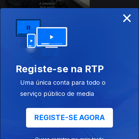
×
Este conteúdo faz parte de
Documentários de Ciência e
Natureza
Registe-se na RTP
Uma única conta para todo o
Hokkaido - No
George nas Copas
Alerta Pelos
Limiar da Extinção
das Árvores
Burros
serviço público de media
REGISTE-SE AGORA