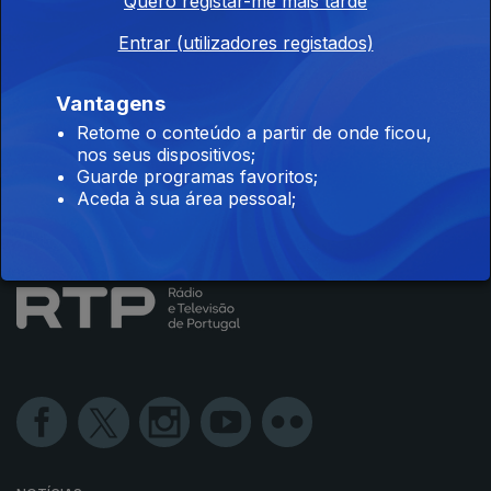
Instale a aplicação
RTP Play
Quero registar-me mais tarde
Entrar (utilizadores registados)
Vantagens
Disponível para iOS, Android, Apple TV, Android TV e
Retome o conteúdo a partir de onde ficou,
CarPlay
nos seus dispositivos;
Guarde programas favoritos;
Aceda à sua área pessoal;