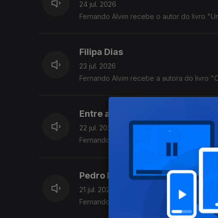
24 jul. 2026
Fernando Alvim recebe o autor do livro "
Filipa Dias
23 jul. 2026
Fernando Alvim recebe a autora do livro 
Entre a Arte e o Algoritmo
22 jul. 2026
Fernando Alvim conversa com Paula Cristi
Pedro Pires
21 jul. 2026
Fernando Alvim recebe o criativo.