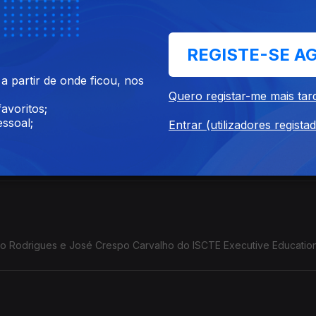
REGISTE-SE A
 partir de onde ficou, nos
Quero registar-me mais tar
avoritos;
ssoal;
Entrar (utilizadores regista
 fundador do movimento BORA.
o Rodrigues e José Crespo Carvalho do ISCTE Executive Education