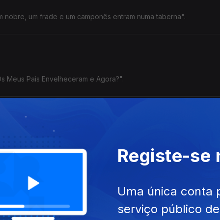
Um nobre, um frade e um camponês entram numa taberna".
"Os Meus Pais Envelheceram e Agora?".
na Cunha, Legendary Tigerman, Tozé Brito e Sam The Kid.
Registe-se
Uma única conta 
serviço público d