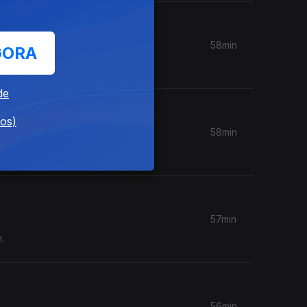
58min
GORA
de
dos)
58min
57min
.
56min