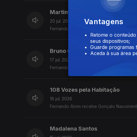
Martim Sousa Tavares
Vantagens
20 jul. 2026
Fernando Alvim recebe o maestro e autor.
Retome o conteúdo a
seus dispositivos;
Guarde programas f
Bruno Gonçalves
Aceda à sua área pe
17 jul. 2026
Fernando Alvim recebe o eurodeputado e
108 Vozes pela Habitação
16 jul. 2026
Fernando Alvim recebe Gonçalo Nasciment
Madalena Santos