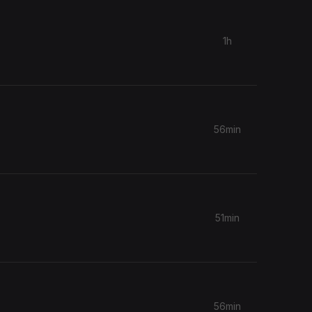
1h
56min
.
51min
56min