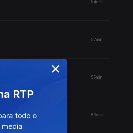
54min
57min
×
55min
 na RTP
para todo o
58min
e media