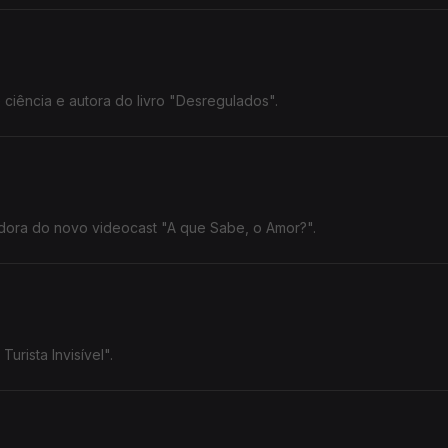
iência e autora do livro "Desregulados".
adora do novo videocast "A que Sabe, o Amor?".
urista Invisível".