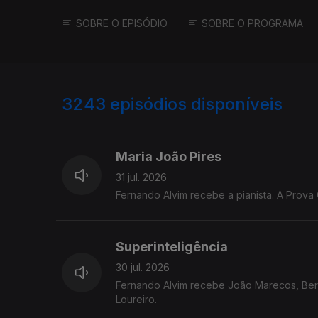
SOBRE O EPISÓDIO
SOBRE O PROGRAMA
3243
episódios disponíveis
943239
939782
935623
Maria João Pires
31 jul. 2026
Fernando Alvim recebe a pianista. A Prova 
Superinteligência
30 jul. 2026
Fernando Alvim recebe João Marecos, Berna
Loureiro.