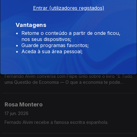
Entrar (utilizadores registados)
Manuel Monteiro
19 jun. 2026
Vantagens
Fernando Alvim recebe o autor do livro "Em nome da língua,
Retome o conteúdo a partir de onde ficou,
Ámen".
nos seus dispositivos;
Guarde programas favoritos;
Aceda à sua área pessoal;
Economia com Filipe Grilo
18 jun. 2026
Fernando Alvim conversa com Filipe Grilo sobre o livro "É Tudo
uma Questão de Economia — O que a economia te pode
explicar sobre o mundo, sobre as pessoas e sobre ti mesmo".
Rosa Montero
17 jun. 2026
Fernado Alvim recebe a famosa escritra espanhola.