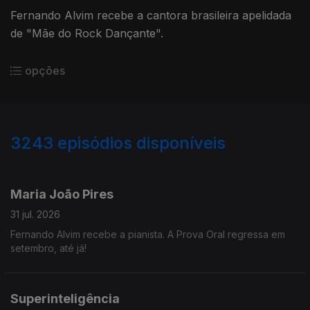
Fernando Alvim recebe a cantora brasileira apelidada
de "Mãe do Rock Dançante".
opções
3243
episódios disponíveis
943239
939782
935623
932024
Maria João Pires
31 jul. 2026
Fernando Alvim recebe a pianista. A Prova Oral regressa em
setembro, até já!
Superinteligência