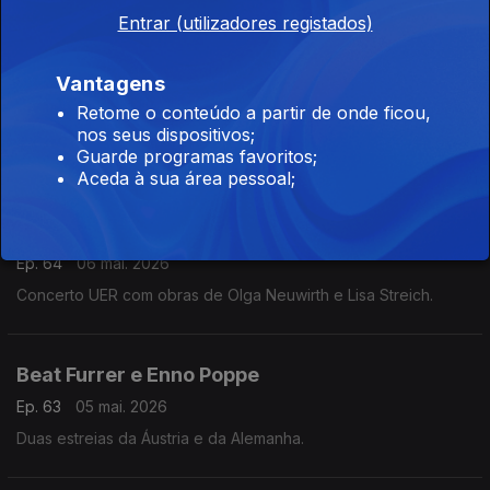
Entrar (utilizadores registados)
Peças de David Vincze, Bernhard Land e
outros autores
Vantagens
Ep. 65
11 mai. 2026
Retome o conteúdo a partir de onde ficou,
Peças de David Vincze, Bernhard Lang e outros autores
nos seus dispositivos;
Guarde programas favoritos;
Aceda à sua área pessoal;
A estreia de «Zones of Blue Rhapsodie» de
Olga Neuwirth
Ep. 64
06 mai. 2026
Concerto UER com obras de Olga Neuwirth e Lisa Streich.
Beat Furrer e Enno Poppe
Ep. 63
05 mai. 2026
Duas estreias da Áustria e da Alemanha.