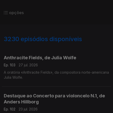
opções
3230
episódios disponíveis
937894
930495
919366
919648
Anthracite Fields, de Julia Wolfe
Ep. 103
27 jul. 2026
A oratória «Anthracite Fields», da compositora norte-americana
Julia Wolfe.
Destaque ao Concerto para violoncelo N.1, de
Anders Hillborg
Ep. 102
23 jul. 2026