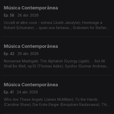
Música Contemporânea
Ep. 58
28 abr. 2026
Uccelli et altre cose - estreia (Justé Janulyte); Hommage à
Robert Schumann; ... quasi una fantasia...; Grabstein für Stefan
(György Kurtág). Gravações UER.
Música Contemporânea
Ep. 42
26 abr. 2026
Nonsense Madrigals: The Alphabet (György Ligeti); … But All
Shall Be Well, op.10 (Thomas Adés); Sysifos (Gunnar Andreas
Kristinsson); Lichtflug (Adriana Hölszky); Star Compass (Dai
Fujikura).
Música Contemporânea
Ep. 41
24 abr. 2026
Who Are These Angels (James McMillan); To the Hands
(Caroline Shaw); Die Erste Elegie (Einojuhani Rautavaara); Thin
Ice - concerto nº2 para violino e orquestra (Ondrej Adámek).