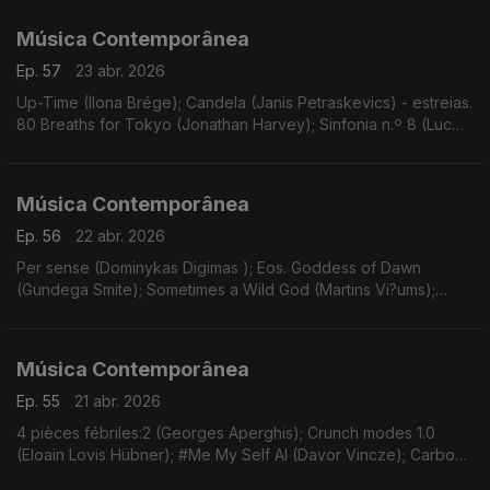
Gravações UER.
Música Contemporânea
Ep. 57
23 abr. 2026
Up-Time (Ilona Brége); Candela (Janis Petraskevics) - estreias.
80 Breaths for Tokyo (Jonathan Harvey); Sinfonia n.º 8 (Luc
Brewaeys). Gravações UER.
Música Contemporânea
Ep. 56
22 abr. 2026
Per sense (Dominykas Digimas ); Eos. Goddess of Dawn
(Gundega Smite); Sometimes a Wild God (Martins Vi?ums);
Wand’ring Bark (Helena Tulve). Gravações UER.
Música Contemporânea
Ep. 55
21 abr. 2026
4 pièces fébriles:2 (Georges Aperghis); Crunch modes 1.0
(Eloain Lovis Hübner); #Me My Self AI (Davor Vincze); Carbon
(Misha Cvijovic); Thousand Dead Bodies under my Bed...