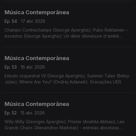
(Turgut Erçetin).
Música Contemporânea
Ep. 54
17 abr. 2026
Champs-Contrechamps (George Aperghis); Pubs-Reklamen –
excertos (George Aperghis); Un désir démésure d'amitié
(Mikel Urquiza). Gravações UER.
Música Contemporânea
Ep. 53
16 abr. 2026
Estudo orquestral VII (George Aperghis); Summer Tales (Betsy
Jolas); Where Are You? (Ondrej Adámek). Gravações UER.
Música Contemporânea
Ep. 52
15 abr. 2026
Willy-Willy (Georges Aperghis); Prisme (Anahita Abbasi); Les
Grands Chaos (Alexandros Markéas) - estreias absolutas.
Gravações UER.