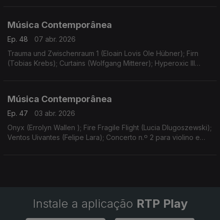
Música Contemporânea
Ep. 48
07 abr. 2026
Trauma und Zwischenraum 1 (Eloain Lovis Ole Hübner); Firn
(Tobias Krebs); Curtains (Wolfgang Mitterer); Hyperoxic III
(Malin Bang); Lost Traces in Tierra de fuego… (Michael Pelzel).
Gravações UER.
Música Contemporânea
Ep. 47
03 abr. 2026
Onyx (Errolyn Wallen ); Fire Fragile Flight (Lucia Dlugoszewski);
Ventos Uivantes (Felipe Lara); Concerto n.º 2 para violino e
orquestra (Georg Friedrich Haas).
Instale a aplicação
RTP Play