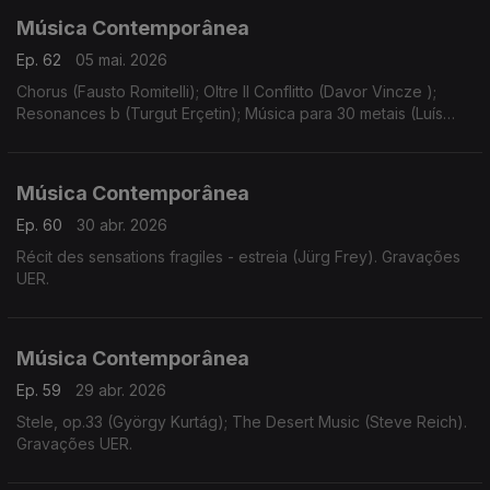
Música Contemporânea
Ep. 62
05 mai. 2026
Chorus (Fausto Romitelli); Oltre Il Conflitto (Davor Vincze );
Resonances b (Turgut Erçetin); Música para 30 metais (Luís
Antunes Pena); Instinct (Bastien David).
Música Contemporânea
Ep. 60
30 abr. 2026
Récit des sensations fragiles - estreia (Jürg Frey). Gravações
UER.
Música Contemporânea
Ep. 59
29 abr. 2026
Stele, op.33 (György Kurtág); The Desert Music (Steve Reich).
Gravações UER.