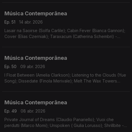
Música Contemporânea
Ep. 51
14 abr. 2026
Lasair na Saoirse (Solfa Carlile); Cabin Fever (Bianca Gannon);
Cover (Elias Czerniak); Taraxacum (Catherina Schembri) -
estreias. Gravações UER. Funeral Sentences (Patricia
Alessandrini).
Música Contemporânea
Ep. 50
09 abr. 2026
I Float Between (Amelia Clarkson); Listening to the Clouds (Yue
Song); Dissedate (Finola Merivale); Melt The Wax Towers
(Barry O'Halpin). Estreias. Gravações UER. Canons and
Overtones (Donnacha Dennehy).
Música Contemporânea
Ep. 49
08 abr. 2026
Private Journal of Dreams (Claudio Panariello); Vuoi che
perdutti (Marco Momi); Unspoken ( Giulia Lorusso); Shrillbite -
estreia (Luca Guidarini). Gravações UER.